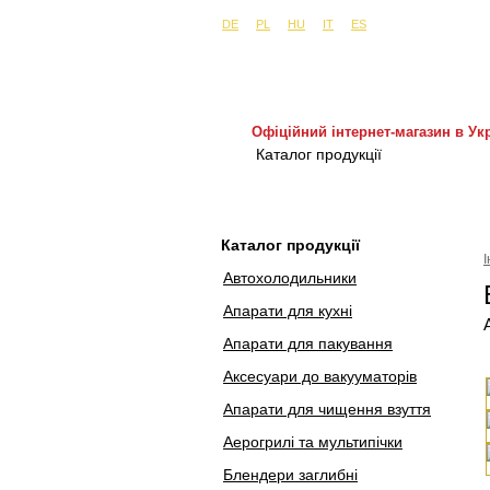
Сайти в інших країнах:
м. Київ, вул. Бу
DE
PL
HU
IT
ES
Офіційний інтернет-магазин в Укр
Каталог продукції
Покуп
Каталог продукції
Автохолодильники
Апарати для кухні
Апарати для пакування
Аксесуари до вакууматорів
Апарати для чищення взуття
Аерогрилі та мультипічки
Блендери заглибні