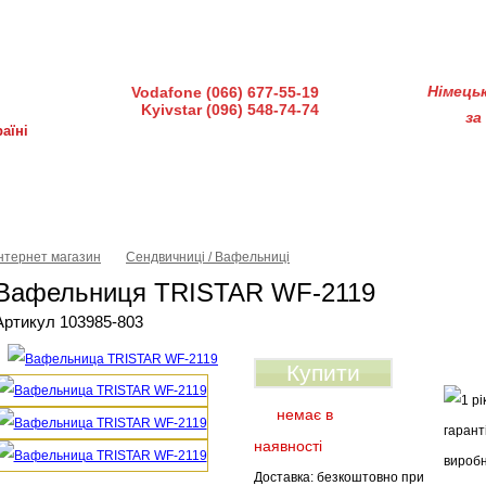
діндустрії 7, офіс 15-а (Пн–Пт, 10:00–18:00)
Німець
Vodafone (066) 677-55-19
Kyivstar (096) 548-74-74
за
аїні
ка і доставка
Гарантія і сервіс
Питання-відповіді
Інтернет магазин
Сендвичниці / Вафельниці
Вафельниця TRISTAR WF-2119
Артикул 103985-803
Купити
немає в
наявності
Доставка: безкоштовно при