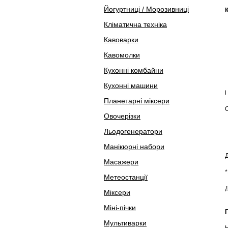
Йогуртниці / Морозивниці
Кліматична техніка
Кавоварки
Кавомолки
Кухонні комбайни
Кухонні машини
і
Планетарні міксери
Овочерізки
Льодогенератори
Манікюрні набори
Масажери
Метеостанції
Д
Міксери
Міні-пічки
Мультиварки