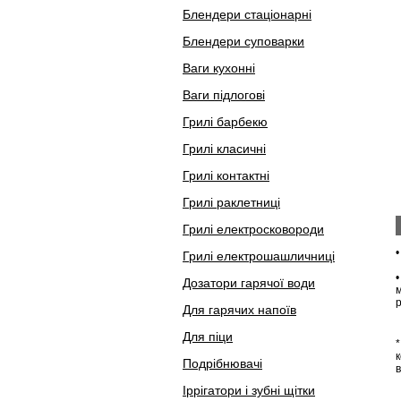
Блендери стаціонарні
Блендери суповарки
Ваги кухонні
Ваги підлогові
Грилі барбекю
Грилі класичні
Грилі контактні
Грилі раклетниці
Грилі електросковороди
Грилі електрошашличниці
Дозатори гарячої води
Для гарячих напоїв
Для піци
*
Подрібнювачі
в
Іррігатори і зубні щітки