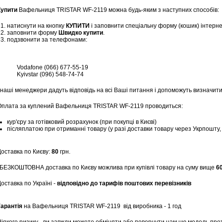
Купити
Вафельниця TRISTAR WF-2119 можна будь-яким з наступних способів:
натиснути на кнопку
КУПИТИ
і заповнити спеціальну форму (кошик) інтерн
заповнити форму
Швидко купити
.
подзвонити за телефонами:
Vodafone (066) 677-55-19
Kyivstar (096) 548-74-74
 наші менеджери дадуть відповідь на всі Ваші питання і допоможуть визначити
Оплата за куплений Вафельниця TRISTAR WF-2119 проводиться:
кур'єру за готівковий розрахунок (при покупці в Києві)
післяплатою при отриманні товару (у разі доставки товару через Укрпошту
Доставка по Києву:
80
грн.
*БЕЗКОШТОВНА доставка по Києву можлива при купівлі товару на суму вище
6
оставка по Україні -
відповідно до тарифів поштових перевізників
Гарантія
на Вафельниця TRISTAR WF-2119
від виробника - 1 год