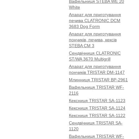
Вафельниця STEBA WE 20
White
Апарат для приготування
печива CLATRONIC DCM
3683 Dog Form
Апарат для приготування
пончиків, печива, кексів
STEBA CM 3
Сендвічниця CLATRONIC
ST/WA 3670 Multigrill
Апарат для приготування
пончиків TRISTAR DM-1147
Млинниця TRISTAR BP-2961
Вафельниця TRISTAR WF-
2116
Кексниця TRISTAR SA-1123
Кексниця TRISTAR SA-1124
Кексниця TRISTAR SA-1122
Сендвічниця TRISTAR SA-
1120
Вафельниця TRISTAR WF-