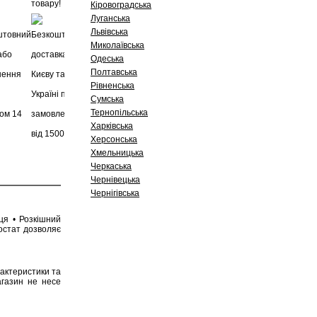
Кіровоградська
Луганська
Львівська
Миколаївська
Одеська
Полтавська
Рівненська
Сумська
Тернопільська
Харківська
Херсонська
Хмельницька
Черкаська
Чернівецька
Чернігівська
ця • Розкішний
остат дозволяє
рактеристики та
агазин не несе