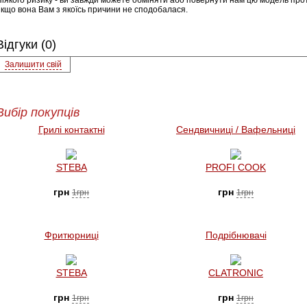
Ніякого ризику - ви завжди можете обміняти або повернути нам цю модель прот
якщо вона Вам з якоїсь причини не сподобалася.
Відгуки (0)
Залишити свій
Вибір покупців
Грилі контактні
Сендвичниці / Вафельниці
STEBA
PROFI COOK
грн
грн
1грн
1грн
Фритюрниці
Подрібнювачі
STEBA
CLATRONIC
грн
грн
1грн
1грн