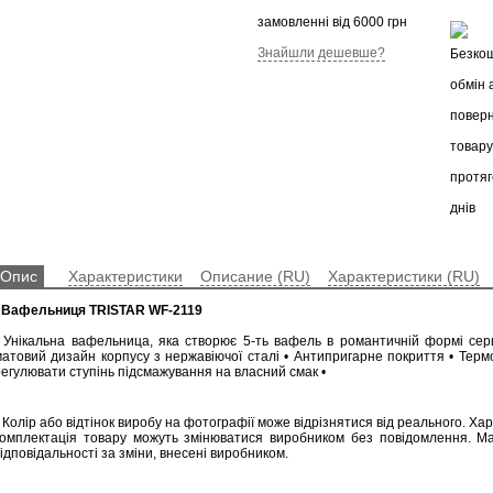
замовленні від 6000 грн
Знайшли дешевше?
Опис
Характеристики
Описание (RU)
Характеристики (RU)
•
Вафельниця TRISTAR WF-2119
• Унікальна вафельница, яка створює 5-ть вафель в романтичній формі сер
матовий дизайн корпусу з нержавіючої сталі • Антипригарне покриття • Терм
регулювати ступінь підсмажування на власний смак •
 Колір або відтінок виробу на фотографії може відрізнятися від реального. Ха
комплектація товару можуть змінюватися виробником без повідомлення. М
ідповідальності за зміни, внесені виробником.