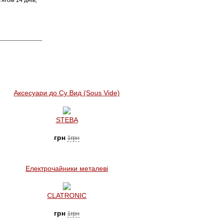
ягом 14 днів,
Аксесуари до Су Вид (Sous Vide)
STEBA
грн
1грн
Електрочайники металеві
CLATRONIC
грн
1грн