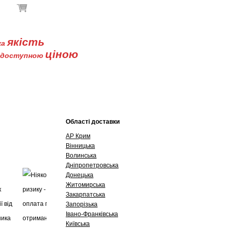
В кошику немає товарів
якість
ка
ціною
доступною
Буклети
Контакти
Області доставки
АР Крим
Вінницька
Волинська
Дніпропетровська
Донецька
Житомирська
Закарпатська
Запорізька
Івано-Франківська
Київська