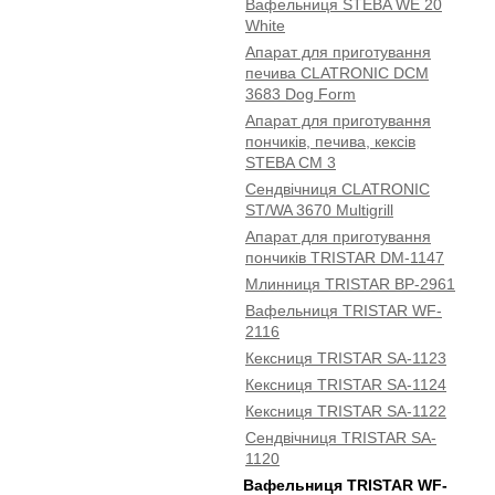
Вафельниця STEBA WE 20
White
Апарат для приготування
печива CLATRONIC DCM
3683 Dog Form
Апарат для приготування
пончиків, печива, кексів
STEBA CM 3
Сендвічниця CLATRONIC
ST/WA 3670 Multigrill
Апарат для приготування
пончиків TRISTAR DM-1147
Млинниця TRISTAR BP-2961
Вафельниця TRISTAR WF-
2116
Кексниця TRISTAR SA-1123
Кексниця TRISTAR SA-1124
Кексниця TRISTAR SA-1122
Сендвічниця TRISTAR SA-
1120
Вафельниця TRISTAR WF-