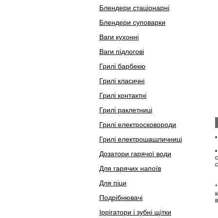
Блендери стаціонарні
Блендери суповарки
Ваги кухонні
Ваги підлогові
Грилі барбекю
Грилі класичні
Грилі контактні
Грилі раклетниці
Грилі електросковороди
Грилі електрошашличниці
Дозатори гарячої води
с
Для гарячих напоїв
Для піци
*
Подрібнювачі
в
Іррігатори і зубні щітки