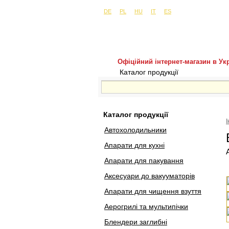
Сайти в інших країнах:
м. Київ, вул. Бу
DE
PL
HU
IT
ES
Офіційний інтернет-магазин в Укр
Каталог продукції
Покуп
Каталог продукції
Автохолодильники
Апарати для кухні
Апарати для пакування
Аксесуари до вакууматорів
Апарати для чищення взуття
Аерогрилі та мультипічки
Блендери заглибні