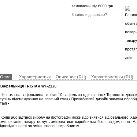
замовленні від 6000 грн
Знайшли дешевше?
Опис
Характеристики
Описание (RU)
Характеристики (RU)
•
Вафельниця TRISTAR WF-2120
• Ця стильна вафельница випікає 10 вафель за один сеанс • Термостат дозво
ступінь підсмажування на власний смак • Привабливий дизайн завдяки обробц
талі •
 Колір або відтінок виробу на фотографії може відрізнятися від реального. Ха
комплектація товару можуть змінюватися виробником без повідомлення. М
ідповідальності за зміни, внесені виробником.