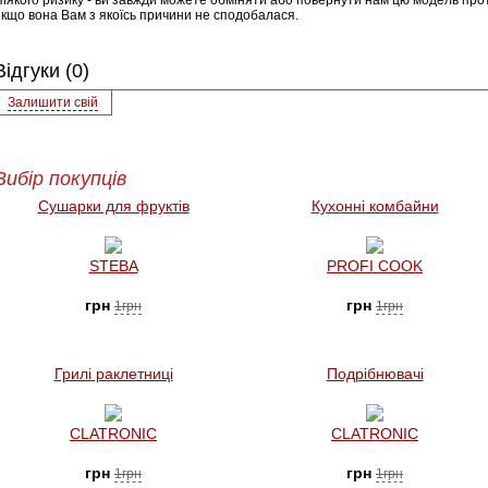
Ніякого ризику - ви завжди можете обміняти або повернути нам цю модель прот
якщо вона Вам з якоїсь причини не сподобалася.
Відгуки (0)
Залишити свій
Вибір покупців
Сушарки для фруктів
Кухонні комбайни
STEBA
PROFI COOK
грн
грн
1грн
1грн
Грилі раклетниці
Подрібнювачі
CLATRONIC
CLATRONIC
грн
грн
1грн
1грн