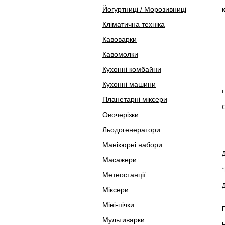
Йогуртниці / Морозивниці
Кліматична техніка
Кавоварки
Кавомолки
Кухонні комбайни
Кухонні машини
і
Планетарні міксери
Овочерізки
Льодогенератори
Манікюрні набори
Масажери
Метеостанції
Д
Міксери
Міні-пічки
Мультиварки