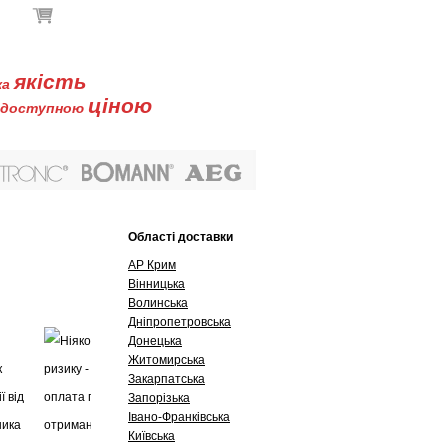
В кошику немає товарів
якість
ка
ціною
доступною
Буклети
Контакти
Області доставки
АР Крим
Вінницька
Волинська
Дніпропетровська
Донецька
Житомирська
Закарпатська
Запорізька
Івано-Франківська
Київська