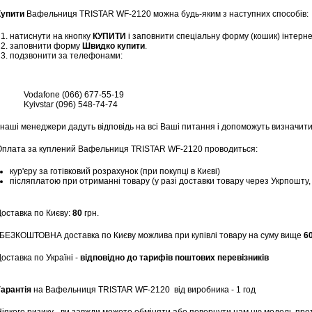
Купити
Вафельниця TRISTAR WF-2120 можна будь-яким з наступних способів:
натиснути на кнопку
КУПИТИ
і заповнити спеціальну форму (кошик) інтерн
заповнити форму
Швидко купити
.
подзвонити за телефонами:
Vodafone (066) 677-55-19
Kyivstar (096) 548-74-74
 наші менеджери дадуть відповідь на всі Ваші питання і допоможуть визначити
Оплата за куплений Вафельниця TRISTAR WF-2120 проводиться:
кур'єру за готівковий розрахунок (при покупці в Києві)
післяплатою при отриманні товару (у разі доставки товару через Укрпошту
Доставка по Києву:
80
грн.
*БЕЗКОШТОВНА доставка по Києву можлива при купівлі товару на суму вище
6
оставка по Україні -
відповідно до тарифів поштових перевізників
Гарантія
на Вафельниця TRISTAR WF-2120
від виробника - 1 год