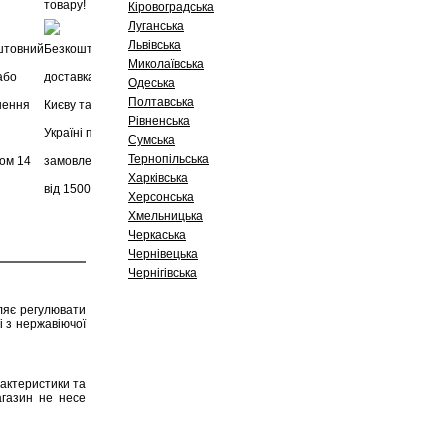
Кіровоградська
Луганська
Львівська
Миколаївська
Одеська
Полтавська
Рівненська
Сумська
Тернопільська
Харківська
Херсонська
Хмельницька
Черкаська
Чернівецька
Чернігівська
ляє регулювати
і з нержавіючої
рактеристики та
агазин не несе