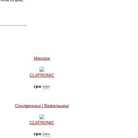
ягом 14 днів,
Міксери
CLATRONIC
грн
1грн
Сендвичниці / Вафельниці
CLATRONIC
грн
1грн