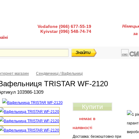
діндустрії 7, офіс 15-а (Пн–Пт, 10:00–18:00)
Німець
Vodafone (066) 677-55-19
Kyivstar (096) 548-74-74
за
аїні
ка і доставка
Гарантія і сервіс
Питання-відповіді
Інтернет магазин
Сендвичниці / Вафельниці
Вафельниця TRISTAR WF-2120
Артикул 103986-1309
Купити
немає в
наявності
Доставка: безкоштовно при