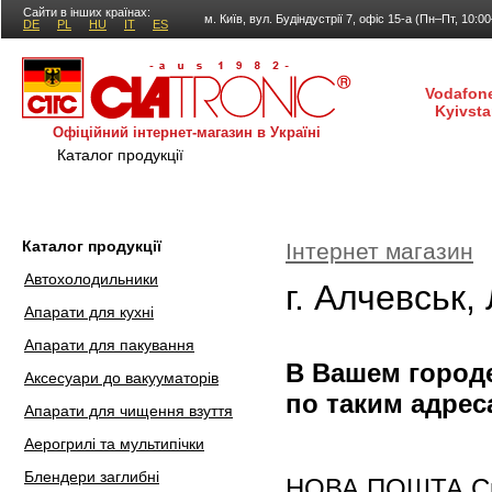
Сайти в інших країнах:
м. Київ, вул. Будіндустрії 7, офіс 15-а (Пн–Пт, 10:0
DE
PL
HU
IT
ES
Vodafone
Kyivsta
Офіційний інтернет-магазин в Україні
Каталог продукції
Покупка і доставка
Гаран
Каталог продукції
Інтернет магазин
Автохолодильники
г. Алчевськ,
Апарати для кухні
Апарати для пакування
В Вашем городе
Аксесуари до вакууматорів
по таким адрес
Апарати для чищення взуття
Аерогрилі та мультипічки
Блендери заглибні
НОВА ПОШТА Скла