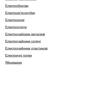
Електробритви
Електром'ясорубки
Електроножі
Електроплити
Електрочайники металеві
Електрочайники скляні
Електрочайники пластикові
Електричні грілки
Яйцеварки