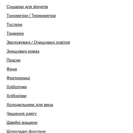
Сушарки для фруктів
Тонометри / Термометри
Тостери
Тримери
Зволожувачі / Очищувачі повітря
Знищувачі комах
Праски
Фени
Фритюрниці
Хлібопічки
Хліборізки
Холодильники для вина
Чищення одягу
Швейні машини
Шоколадні фонтани