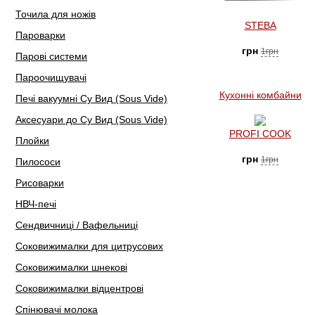
Точила для ножів
STEBA
Пароварки
грн
1грн
Парові системи
Пароочищувачі
Кухонні комбайни
Печі вакуумні Су Вид (Sous Vide)
Аксесуари до Су Вид (Sous Vide)
PROFI COOK
Плойки
грн
1грн
Пилососи
Рисоварки
НВЧ-печі
Сендвичниці / Вафельниці
Соковижималки для цитрусових
Соковижималки шнекові
Соковижималки відцентрові
Спінювачі молока