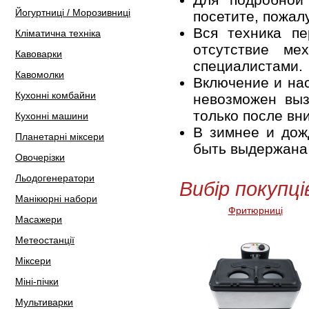
Йогуртниці / Морозивниці
посетите, пожал
Вся техника пе
Кліматична техніка
отсутствие ме
Кавоварки
специалистами.
Кавомолки
Включение и нас
Кухонні комбайни
невозможен выз
только после вн
Кухонні машини
В зимнее и дож
Планетарні міксери
быть выдержана 
Овочерізки
Льодогенератори
Вибір покупці
Манікюрні набори
Фритюрниці
Масажери
Метеостанції
Міксери
Міні-пічки
Мультиварки