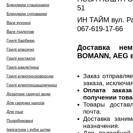
Блендери стаціонарні
51
Блендери суповарки
ИН ТАЙМ вул. Ра
Ваги кухонні
067-619-17-66
Ваги підлогові
Грилі барбекю
Доставка не
Грилі класичні
BOMANN, AEG 
Грилі контактні
Грилі раклетниці
Заказ отправля
Грилі електросковороди
заказа, исключа
Грилі електрошашличниці
Оплата заказ
Дозатори гарячої води
получении това
Для гарячих напоїв
Товары достав
почта.
Для піци
Доставка заним
Подрібнювачі
назначения.
Іррігатори і зубні щітки
Для подробной