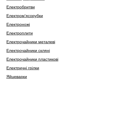
Електробритви
Електром'ясорубки
Електроножі
Електроплити
Електрочайники металеві
Електрочайники скляні
Електрочайники пластикові
Електричні грілки
Яйцеварки