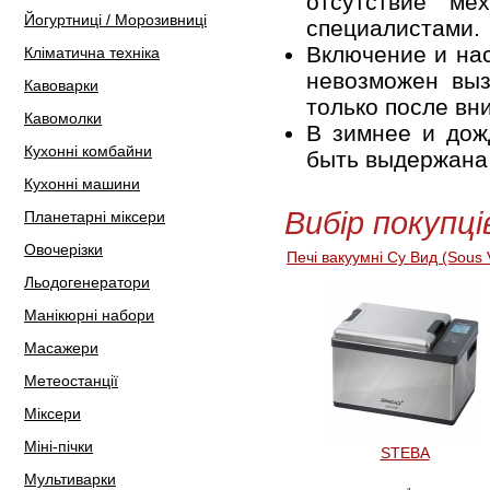
отсутствие ме
Йогуртниці / Морозивниці
специалистами.
Включение и нас
Кліматична техніка
невозможен выз
Кавоварки
только после вн
Кавомолки
В зимнее и дож
Кухонні комбайни
быть выдержана 
Кухонні машини
Вибір покупці
Планетарні міксери
Овочерізки
Печі вакуумні Су Вид (Sous 
Льодогенератори
Манікюрні набори
Масажери
Метеостанції
Міксери
Міні-пічки
STEBA
Мультиварки