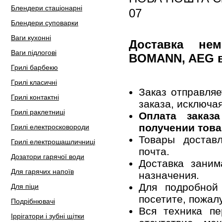
Блендери стаціонарні
07
Блендери суповарки
Ваги кухонні
Доставка не
Ваги підлогові
BOMANN, AEG в
Грилі барбекю
Грилі класичні
Заказ отправля
Грилі контактні
заказа, исключа
Грилі раклетниці
Оплата заказ
получении това
Грилі електросковороди
Товары достав
Грилі електрошашличниці
почта.
Дозатори гарячої води
Доставка заним
Для гарячих напоїв
назначения.
Для подробной
Для піци
посетите, пожал
Подрібнювачі
Вся техника пе
Іррігатори і зубні щітки