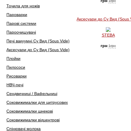
грн
1грн
Точила для ножів
Пароварки
Аксесуари до Су Вид (Sous 
Парові системи
Пароочищувачі
STEBA
Печі вакуумні Су Вид (Sous Vide)
грн
1грн
Аксесуари до Су Вид (Sous Vide)
Плойки
Пилососи
Рисоварки
НВЧ-печі
Сендвичниці / Вафельниці
Соковижималки для цитрусових
Соковижималки шнекові
Соковижималки відцентрові
Спінювачі молока