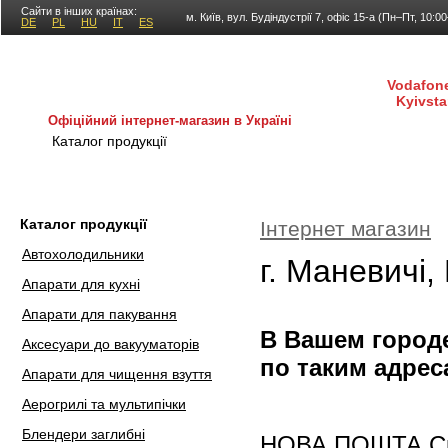
Сайти в інших країнах:
м. Київ, вул. Будіндустрії 7, офіс 15-а (Пн–Пт, 10:0
DE
PL
HU
IT
ES
Vodafone
Kyivsta
Офіційний інтернет-магазин в Україні
Каталог продукції
Покупка і доставка
Гаран
Каталог продукції
Інтернет магазин
Автохолодильники
г. Маневичі,
Апарати для кухні
Апарати для пакування
В Вашем городе
Аксесуари до вакууматорів
по таким адрес
Апарати для чищення взуття
Аерогрилі та мультипічки
Блендери заглибні
НОВА ПОШТА Скла