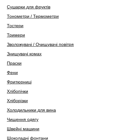
Сушарки для фруктів
Тонометри / Термометри
Тостери
Тримери
Зволожувачі / Очищувачі повітря
Знищувачі комах
Праски
Фени
Фритюрниці
Хлібопічки
Хліборізки
Холодильники для вина
Чищення одягу
Швейні машини
Шоколадні фонтани