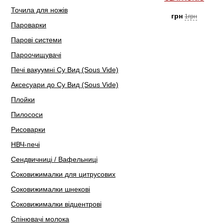
Точила для ножів
грн
1грн
Пароварки
Парові системи
Пароочищувачі
Печі вакуумні Су Вид (Sous Vide)
Аксесуари до Су Вид (Sous Vide)
Плойки
Пилососи
Рисоварки
НВЧ-печі
Сендвичниці / Вафельниці
Соковижималки для цитрусових
Соковижималки шнекові
Соковижималки відцентрові
Спінювачі молока