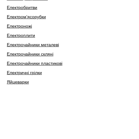
Електробритви
Електром'ясорубки
Електроножі
Електроплити
Електрочайники металеві
Електрочайники скляні
Електрочайники пластикові
Електричні грілки
Яйцеварки