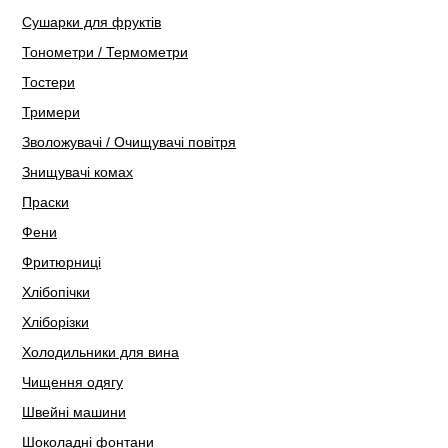
Сушарки для фруктів
Тонометри / Термометри
Тостери
Тримери
Зволожувачі / Очищувачі повітря
Знищувачі комах
Праски
Фени
Фритюрниці
Хлібопічки
Хліборізки
Холодильники для вина
Чищення одягу
Швейні машини
Шоколадні фонтани