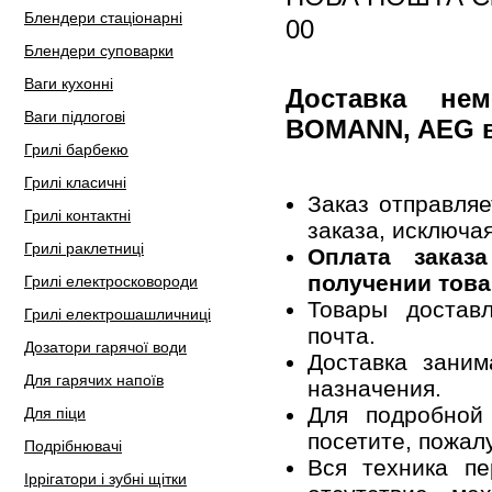
Блендери стаціонарні
00
Блендери суповарки
Ваги кухонні
Доставка не
Ваги підлогові
BOMANN, AEG 
Грилі барбекю
Грилі класичні
Заказ отправля
Грилі контактні
заказа, исключа
Грилі раклетниці
Оплата заказ
получении това
Грилі електросковороди
Товары достав
Грилі електрошашличниці
почта.
Дозатори гарячої води
Доставка заним
Для гарячих напоїв
назначения.
Для подробной
Для піци
посетите, пожал
Подрібнювачі
Вся техника пе
Іррігатори і зубні щітки