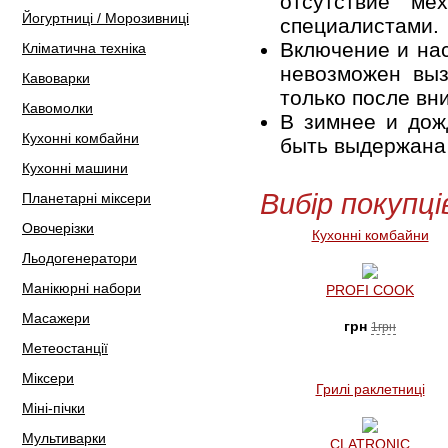
отсутствие ме
Йогуртниці / Морозивниці
специалистами.
Включение и нас
Кліматична техніка
невозможен выз
Кавоварки
только после вн
Кавомолки
В зимнее и дож
Кухонні комбайни
быть выдержана 
Кухонні машини
Вибір покупці
Планетарні міксери
Овочерізки
Кухонні комбайни
Льодогенератори
Манікюрні набори
PROFI COOK
Масажери
грн
1грн
Метеостанції
Міксери
Грилі раклетниці
Міні-пічки
Мультиварки
CLATRONIC