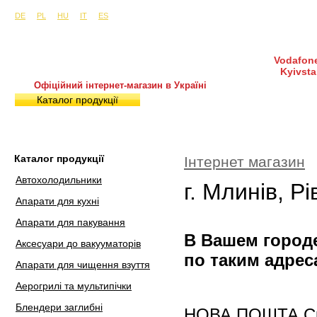
Сайти в інших країнах:
м. Київ, вул. Будіндустрії 7, офіс 15-а (Пн–Пт, 10:0
DE
PL
HU
IT
ES
Vodafone
Kyivsta
Офіційний інтернет-магазин в Україні
Каталог продукції
Покупка і доставка
Гаран
Каталог продукції
Інтернет магазин
Автохолодильники
г. Млинів, Р
Апарати для кухні
Апарати для пакування
В Вашем городе
Аксесуари до вакууматорів
по таким адрес
Апарати для чищення взуття
Аерогрилі та мультипічки
Блендери заглибні
НОВА ПОШТА Скла