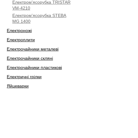
Електром'ясорубка TRISTAR
VM-4210
Електром'ясорубка STEBA
МG 1400
Електроножі
Електроплити
Електрочайники металеві
Електрочайники скляні
Електрочайники пластикові
Електричні грілки
Яйцеварки