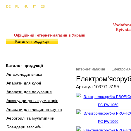
Сайти в інших країнах:
м. Київ, вул. Будіндустрії 7, офіс 15-а (Пн–Пт, 10:0
DE
PL
HU
IT
ES
Vodafone
Kyivsta
Офіційний інтернет-магазин в Україні
Каталог продукції
Покупка і доставка
Гаран
Каталог продукції
Інтернет магазин
Електром'я
Автохолодильники
Електром'ясору
Апарати для кухні
Артикул 103771-3199
Апарати для пакування
Аксесуари до вакууматорів
Апарати для чищення взуття
Аерогрилі та мультипічки
Блендери заглибні