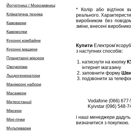
Йогуртниці / Морозивниці
* Колір або відтінок 
Кліматична техніка
реального. Характеристи
виробником без повідом
Кавоварки
зміни, внесені виробнико
Кавомолки
Кухонні комбайни
Купити
Електром'ясоруб
Кухонні машини
з наступних способів:
Планетарні міксери
натиснути на кнопку
К
Овочерізки
інтернет магазину
заповнити форму
Шви
Льодогенератори
подзвонити за телефо
Манікюрні набори
Масажери
Vodafone (066) 677-
Метеостанції
Kyivstar (096) 548-7
Міксери
і наші менеджери дадуть 
Міні-пічки
визначитися з покупкою.
Мультиварки