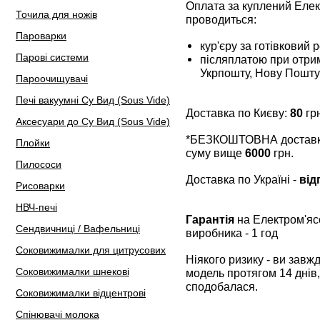
Оплата за куплений Ел
Точила для ножів
проводиться:
Пароварки
кур'єру за готівковий 
Парові системи
післяплатою при отрим
Укрпошту, Нову Пошту
Пароочищувачі
Печі вакуумні Су Вид (Sous Vide)
Доставка по Києву:
80
грн
Аксесуари до Су Вид (Sous Vide)
*БЕЗКОШТОВНА доставка 
Плойки
суму вище
6000
грн.
Пилососи
Доставка по Україні -
від
Рисоварки
НВЧ-печі
Гарантія
на Електром'я
Сендвичниці / Вафельниці
виробника - 1 год
Соковижималки для цитрусових
Ніякого ризику - ви зав
Соковижималки шнекові
модель протягом 14 днів,
сподобалася.
Соковижималки відцентрові
Спінювачі молока