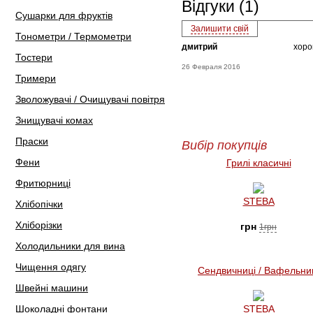
Відгуки (1)
Сушарки для фруктів
Залишити свій
Тонометри / Термометри
дмитрий
хоро
Тостери
26 Февраля 2016
Тримери
Зволожувачі / Очищувачі повітря
Знищувачі комах
Праски
Вибір покупців
Фени
Грилі класичні
Фритюрниці
STEBA
Хлібопічки
Хліборізки
грн
1грн
Холодильники для вина
Чищення одягу
Сендвичниці / Вафельни
Швейні машини
Шоколадні фонтани
STEBA