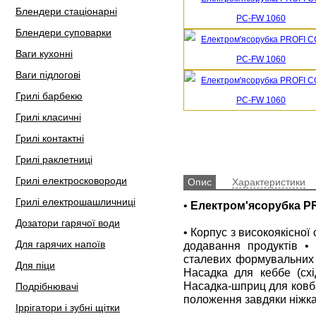
Блендери стаціонарні
Блендери суповарки
Ваги кухонні
Ваги підлогові
Грилі барбекю
Грилі класичні
Грилі контактні
Грилі раклетниці
Грилі електросковороди
Опис
Характеристики
Грилі електрошашличниці
•
Електром'ясорубка P
Дозатори гарячої води
• Корпус з високоякісної
Для гарячих напоїв
додавання продуктів •
сталевих формувальних д
Для піци
Насадка для кеббе (схі
Насадка-шприц для ковбас
Подрібнювачі
положення завдяки ніжка
Іррігатори і зубні щітки