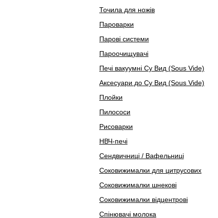
Точила для ножів
Пароварки
Парові системи
Пароочищувачі
Печі вакуумні Су Вид (Sous Vide)
Аксесуари до Су Вид (Sous Vide)
Плойки
Пилососи
Рисоварки
НВЧ-печі
Сендвичниці / Вафельниці
Соковижималки для цитрусових
Соковижималки шнекові
Соковижималки відцентрові
Спінювачі молока