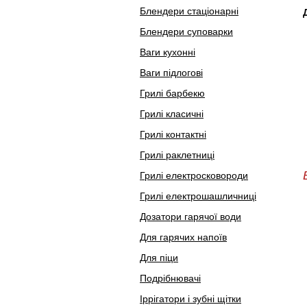
Блендери стаціонарні
Блендери суповарки
Ваги кухонні
Ваги підлогові
Грилі барбекю
Грилі класичні
Грилі контактні
Грилі раклетниці
Грилі електросковороди
Грилі електрошашличниці
Дозатори гарячої води
Для гарячих напоїв
Для піци
Подрібнювачі
Іррігатори і зубні щітки