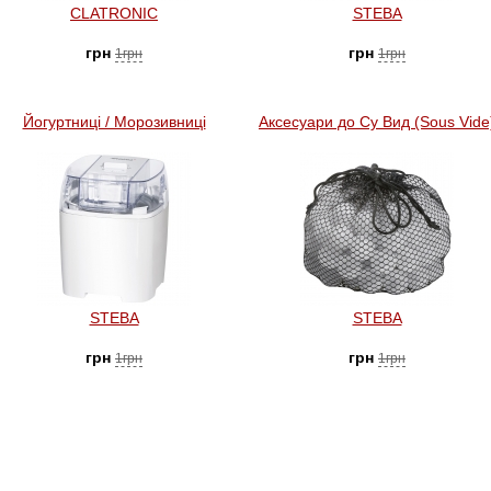
CLATRONIC
STEBA
грн
грн
1грн
1грн
Йогуртниці / Морозивниці
Аксесуари до Су Вид (Sous Vide
STEBA
STEBA
грн
грн
1грн
1грн