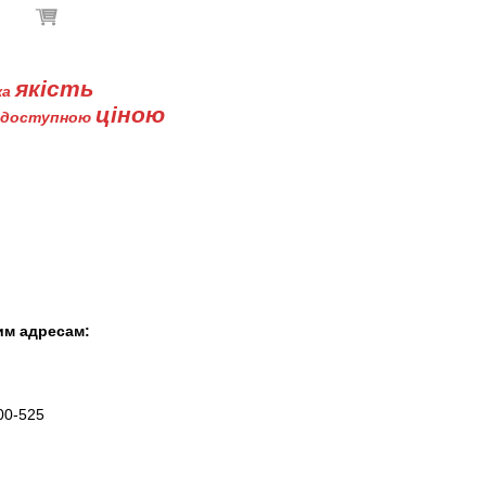
В кошику немає товарів
якість
ка
ціною
доступною
Буклети
Контакти
им адресам:
00-525