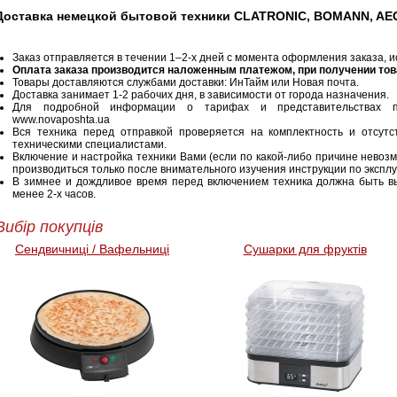
Доставка немецкой бытовой техники CLATRONIC, BOMANN, AEG
Заказ отправляется в течении 1–2-х дней с момента оформления заказа, 
Оплата заказа производится наложенным платежом, при получении тов
Товары доставляются службами доставки: ИнТайм или Новая почта.
Доставка занимает 1-2 рабочих дня, в зависимости от города назначения.
Для подробной информации о тарифах и представительствах пос
www.novaposhta.ua
Вся техника перед отправкой проверяется на комплектность и отсут
техническими специалистами.
Включение и настройка техники Вами (если по какой-либо причине невоз
производиться только после внимательного изучения инструкции по экспл
В зимнее и дождливое время перед включением техника должна быть в
менее 2-х часов.
Вибір покупців
Сендвичниці / Вафельниці
Сушарки для фруктів