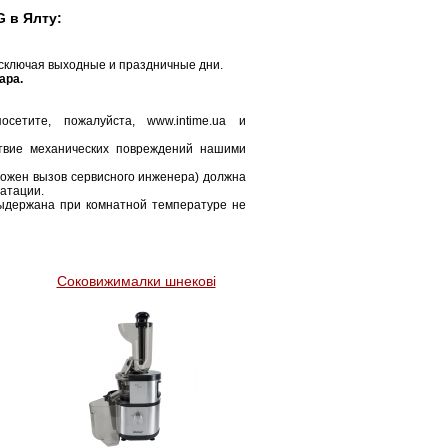
 в Ялту:
исключая выходные и праздничные дни.
ара.
етите, пожалуйста, www.intime.ua и
ствие механических повреждений нашими
можен вызов сервисного инженера) должна
уатации.
ыдержана при комнатной температуре не
Соковижималки шнекові