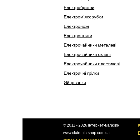
Електробритви
Електром'ясорубки
Електроножі
Електроплити
Електрочайники металеві
Електрочайники скляні
Електрочайники пластикові
Електричні грілки
Яйцеварки
© 2011 - 2026 Інтернет-магазин
К
www.clatronic-shop.com.ua