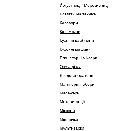
Йогуртниці / Морозивниці
Кліматична техніка
Кавоварки
Кавомолки
Кухонні комбайни
Кухонні машини
Планетарні міксери
Овочерізки
Льодогенератори
Манікюрні набори
Масажери
Метеостанції
Міксери
Міні-пічки
Мультиварки