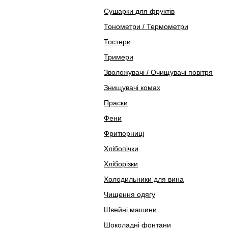
Сушарки для фруктів
Тонометри / Термометри
Тостери
Тримери
Зволожувачі / Очищувачі повітря
Знищувачі комах
Праски
Фени
Фритюрниці
Хлібопічки
Хліборізки
Холодильники для вина
Чищення одягу
Швейні машини
Шоколадні фонтани