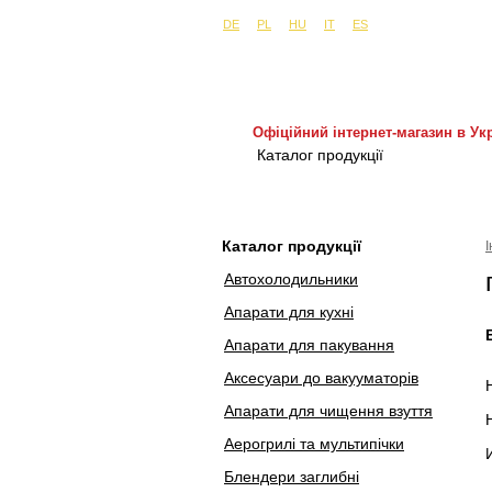
Сайти в інших країнах:
м. Київ, вул. Бу
DE
PL
HU
IT
ES
Офіційний інтернет-магазин в Укр
Каталог продукції
Покуп
Каталог продукції
Автохолодильники
Апарати для кухні
Апарати для пакування
Аксесуари до вакууматорів
Апарати для чищення взуття
Аерогрилі та мультипічки
Блендери заглибні