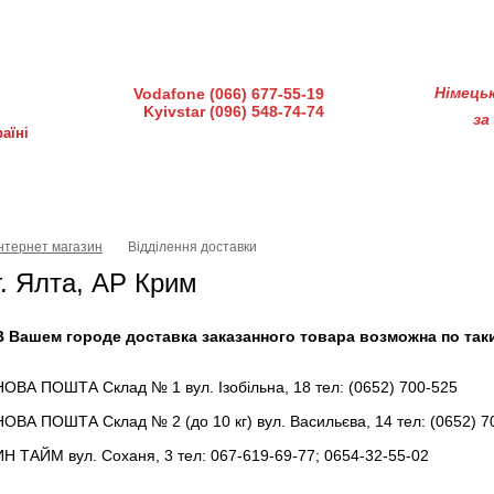
діндустрії 7, офіс 15-а (Пн–Пт, 10:00–18:00)
Німець
Vodafone (066) 677-55-19
Kyivstar (096) 548-74-74
за
аїні
ка і доставка
Гарантія і сервіс
Питання-відповіді
Інтернет магазин
Відділення доставки
г. Ялта, АР Крим
В Вашем городе доставка заказанного товара возможна по так
НОВА ПОШТА Склад № 1 вул. Ізобільна, 18 тел: (0652) 700-525
НОВА ПОШТА Склад № 2 (до 10 кг) вул. Васильєва, 14 тел: (0652) 7
ИН ТАЙМ вул. Соханя, 3 тел: 067-619-69-77; 0654-32-55-02