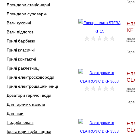
Гара
Блендери стаціонарні
Блендери суповарки
Ваги кухонні
Ел
KF
Ваги підлогові
Дода
Грилі барбекю
Грилі класичні
Гара
Грилі контактні
Грилі раклетниці
Ел
Грилі електросковороди
CL
Грилі електрошашличниці
Дода
Дозатори гарячої води
Гара
Для гарячих напоїв
Для піци
Подрібнювачі
Ел
CL
Іррігатори і зубні щітки