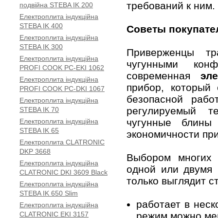
требований к ним.
подвійна STEBA IK 200
Електроплита індукційна
STEBA IK 400
Советы покупате
Електроплита індукційна
STEBA IK 300
Приверженцы тр
Електроплита індукційна
чугунными конф
PROFI COOK PC-EKI 1062
современная
эл
Електроплита індукційна
прибор, который
PROFI COOK PC-DKI 1067
безопасной рабо
Електроплита індукційна
регулируемый т
STEBA IK 70
чугунные блины
Електроплита індукційна
STEBA IK 65
экономичности пр
Електроплита CLATRONIC
DKP 3668
Выбором многих
Електроплита індукційна
одной или двумя 
CLATRONIC DKI 3609 Black
только выглядит с
Електроплита індукційна
STEBA IK 650 Slim
работает в неск
Електроплита індукційна
CLATRONIC EKI 3157
режим можно мен