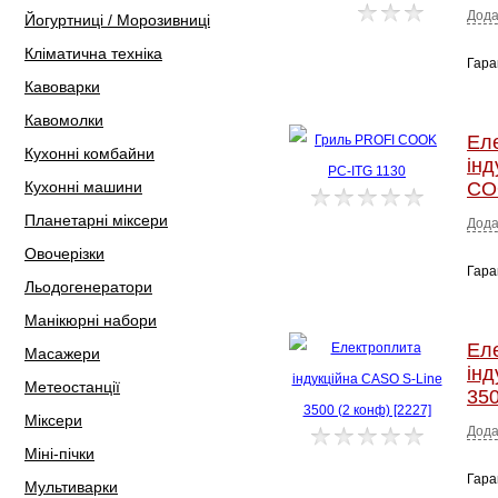
Дода
Йогуртниці / Морозивниці
Кліматична техніка
Гара
Кавоварки
Кавомолки
Ел
Кухонні комбайни
інд
Кухонні машини
CO
Планетарні міксери
Дода
Овочерізки
Гара
Льодогенератори
Манікюрні набори
Ел
Масажери
інд
Метеостанції
350
Міксери
Дода
Міні-пічки
Гара
Мультиварки