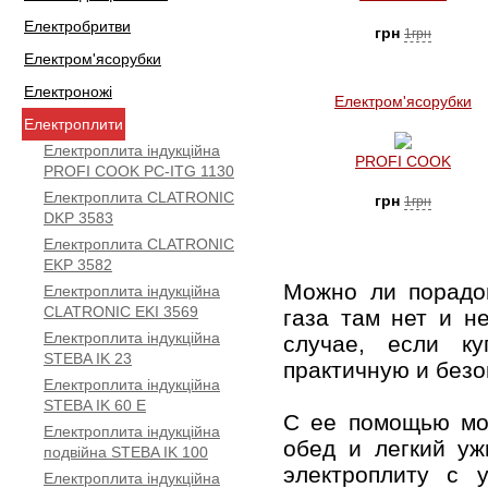
Електробритви
грн
1грн
Електром'ясорубки
Електроножі
Електром'ясорубки
Електроплити
Електроплита індукційна
PROFI COOK
PROFI COOK PC-ITG 1130
Електроплита CLATRONIC
грн
1грн
DKP 3583
Електроплита CLATRONIC
EKP 3582
Можно ли порадо
Електроплита індукційна
CLATRONIC EKI 3569
газа там нет и н
Електроплита індукційна
случае, если к
STEBA IK 23
практичную и без
Електроплита індукційна
STEBA IK 60 E
С ее помощью мож
Електроплита індукційна
обед и легкий уж
подвійна STEBA IK 100
электроплиту с 
Електроплита індукційна