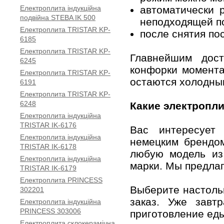
Електроплита індукційна
автоматически 
подвійна STEBA IK 500
неподходящей по
Електроплита TRISTAR KP-
после снятия по
6185
Електроплита TRISTAR KP-
Главнейшим дост
6245
конфорки момента
Електроплита TRISTAR KP-
остаются холодным
6191
Електроплита TRISTAR KP-
6248
Какие электропл
Електроплита індукційна
TRISTAR IK-6176
Вас интересуе
Електроплита індукційна
немецким брендом
TRISTAR IK-6178
любую модель из 
Електроплита індукційна
марки. Мы предла
TRISTAR IK-6179
Електроплита PRINCESS
Выберите настоль
302201
заказ. Уже завт
Електроплита індукційна
PRINCESS 303006
приготовление ед
Електроплита склокерамічна