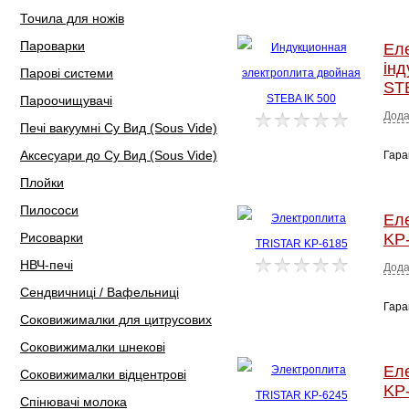
Точила для ножів
Пароварки
Ел
інд
Парові системи
ST
Пароочищувачі
Дода
Печі вакуумні Су Вид (Sous Vide)
Аксесуари до Су Вид (Sous Vide)
Гара
Плойки
Пилососи
Ел
Рисоварки
KP
НВЧ-печі
Дода
Сендвичниці / Вафельниці
Гара
Соковижималки для цитрусових
Соковижималки шнекові
Ел
Соковижималки відцентрові
KP
Спінювачі молока