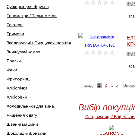
Дода
Сушарки для фруктів
Тонометри / Термометри
Гара
Тостери
Тримери
Ел
Зволожувачі / Очищувачі повітря
KP
Знищувачі комах
Дода
Праски
Гара
Фени
Фритюрниці
Назад
1
2
…
6
Впер
Хлібопічки
Хліборізки
Вибір покупці
Холодильники для вина
Чищення одягу
Сендвичниці / Вафельни
Швейні машини
Шоколадні фонтани
CLATRONIC