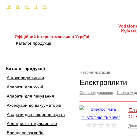
Сайти в інших країнах:
м. Київ, вул. Будіндустрії 7, офіс 15-а (Пн–Пт, 10:0
DE
PL
HU
IT
ES
Vodafone
Kyivsta
Офіційний інтернет-магазин в Україні
Каталог продукції
Покупка і доставка
Гаран
Каталог продукції
Інтернет-магазин
Автохолодильники
Електроплити
Апарати для кухні
Спочатку дешевше
Спочатку д
Апарати для пакування
Аксесуари до вакууматорів
Ел
Апарати для чищення взуття
CL
Аерогрилі та мультипічки
Дода
Блендери заглибні