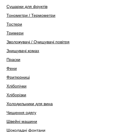
Сушарки для фруктів
Тонометри / Термометри
Тостери
Тримери
Зволожувачі / Очищувачі повітря
Знищувачі комах
Праски
Фени
Фритюрниці
Хлібопічки
Хліборізки
Холодильники для вина
Чищення одягу
Швейні машини
Шоколадні фонтани