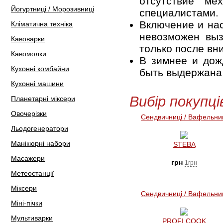
отсутствие ме
Йогуртниці / Морозивниці
специалистами.
Включение и нас
Кліматична техніка
невозможен выз
Кавоварки
только после вн
Кавомолки
В зимнее и дож
Кухонні комбайни
быть выдержана 
Кухонні машини
Вибір покупці
Планетарні міксери
Овочерізки
Сендвичниці / Вафельни
Льодогенератори
Манікюрні набори
STEBA
Масажери
грн
1грн
Метеостанції
Міксери
Сендвичниці / Вафельни
Міні-пічки
Мультиварки
PROFI COOK