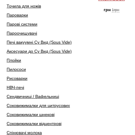
Точила для ножів
грн
1грн
Пароварки
Парові системи
Пароочищувачі
Печі вакуумні Су Вид (Sous Vide)
Аксесуари до Су Вид (Sous Vide)
Плойки
Пилососи
Рисоварки
НВЧ-печі
Сендвичниці / Вафельниці
Соковижималки для цитрусових
Соковижималки шнекові
Соковижималки відцентрові
Спінювачі молока