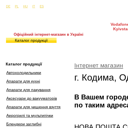
Сайти в інших країнах:
м. Київ, вул. Будіндустрії 7, офіс 15-а (Пн–Пт, 10:0
DE
PL
HU
IT
ES
Vodafone
Kyivsta
Офіційний інтернет-магазин в Україні
Каталог продукції
Покупка і доставка
Гаран
Каталог продукції
Інтернет магазин
Автохолодильники
г. Кодима, 
Апарати для кухні
Апарати для пакування
В Вашем городе
Аксесуари до вакууматорів
по таким адрес
Апарати для чищення взуття
Аерогрилі та мультипічки
Блендери заглибні
НОВА ПОШТА Скла