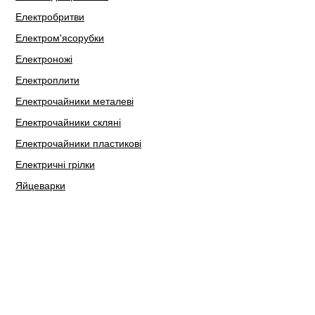
Електробритви
Електром'ясорубки
Електроножі
Електроплити
Електрочайники металеві
Електрочайники скляні
Електрочайники пластикові
Електричні грілки
Яйцеварки