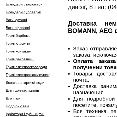
Блендери стаціонарні
дивізії, 8 тел: (0
Блендери суповарки
Ваги кухонні
Доставка не
Ваги підлогові
BOMANN, AEG 
Грилі барбекю
Грилі класичні
Заказ отправля
Грилі контактні
заказа, исключа
Грилі раклетниці
Оплата заказ
получении това
Грилі електросковороди
Товары достав
Грилі електрошашличниці
почта.
Дозатори гарячої води
Доставка заним
Для гарячих напоїв
назначения.
Для подробной
Для піци
посетите, пожал
Подрібнювачі
Вся техника пе
Іррігатори і зубні щітки