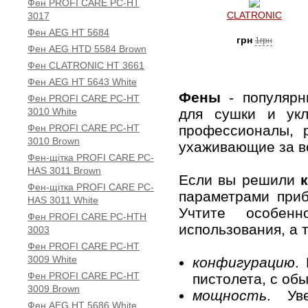
Фен PROFI CARE PC-HT
CLATRONIC
3017
Фен AEG HT 5684
грн
1грн
Фен AEG HTD 5584 Brown
Фен CLATRONIC HT 3661
Фен AEG HT 5643 White
Фены
- популяр
Фен PROFI CARE PC-HT
3010 White
для сушки и укл
Фен PROFI CARE PC-HT
профессионалы, 
3010 Brown
ухаживающие за в
Фен-щітка PROFI CARE PC-
HAS 3011 Brown
Если вы решили
Фен-щітка PROFI CARE PC-
параметрами приб
HAS 3011 White
Учтите особенн
Фен PROFI CARE PC-HTH
использования, а 
3003
Фен PROFI CARE PC-HT
3009 White
конфигурацию
.
Фен PROFI CARE PC-HT
пистолета, с об
3009 Brown
мощность
. Ув
Фен AEG HT 5686 White