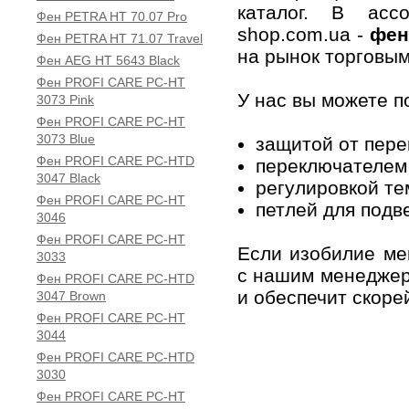
каталог. В ассо
Фен PETRA HT 70.07 Pro
shop.com.ua -
фен
Фен PETRA HT 71.07 Travel
на рынок торговыми
Фен AEG HT 5643 Black
Фен PROFI CARE PC-HT
У нас вы можете 
3073 Pink
Фен PROFI CARE PC-HT
3073 Blue
защитой от пере
Фен PROFI CARE PC-HTD
переключателем
3047 Black
регулировкой т
Фен PROFI CARE PC-HT
петлей для подв
3046
Фен PROFI CARE PC-HT
Если изобилие м
3033
с нашим менеджер
Фен PROFI CARE PC-HTD
и обеспечит скоре
3047 Brown
Фен PROFI CARE PC-HT
3044
Фен PROFI CARE PC-HTD
3030
Фен PROFI CARE PC-HT