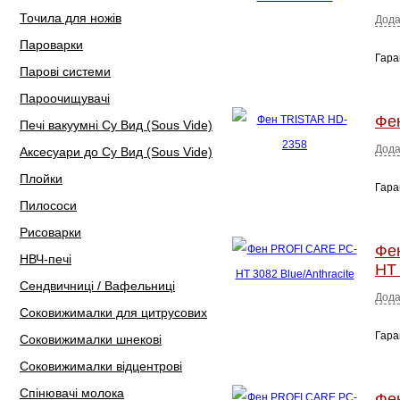
Точила для ножів
Дода
Пароварки
Гара
Парові системи
Пароочищувачі
Фе
Печі вакуумні Су Вид (Sous Vide)
Дода
Аксесуари до Су Вид (Sous Vide)
Плойки
Гара
Пилососи
Рисоварки
Фе
НВЧ-печі
HT 
Сендвичниці / Вафельниці
Дода
Соковижималки для цитрусових
Гара
Соковижималки шнекові
Соковижималки відцентрові
Спінювачі молока
Фе