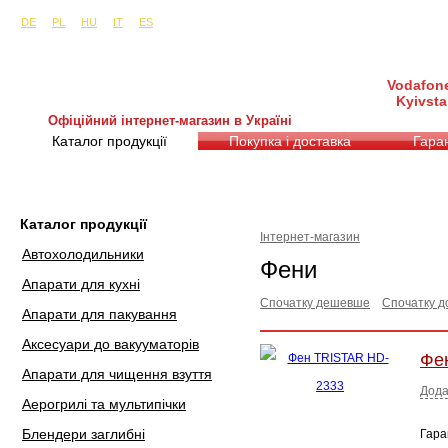
Сайти в інших країнах:
м. Київ, вул. Будіндустрії 7, офіс 15-а (Пн–Пт, 10:0
DE
PL
HU
IT
ES
Vodafone
Kyivsta
Офіційний інтернет-магазин в Україні
Каталог продукції
Покупка і доставка
Гаран
Каталог продукції
Інтернет-магазин
Автохолодильники
Фени
Апарати для кухні
Спочатку дешевше
Спочатку д
Апарати для пакування
Аксесуари до вакууматорів
Фе
Апарати для чищення взуття
Дода
Аерогрилі та мультипічки
Блендери заглибні
Гара