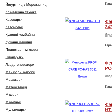
Гара
Йогуртниці / Морозивниці
Кліматична техніка
Кавоварки
Фе
342
Кавомолки
Кухонні комбайни
Дода
Кухонні машини
Гара
Планетарні міксери
Овочерізки
Фе
Льодогенератори
PC
Манікюрні набори
Дода
Масажери
Метеостанції
Гара
Міксери
Міні-пічки
Фе
HT
Мультиварки