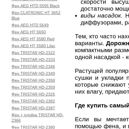
скорости высу
Фен AEG HTD 5595 Black
достаточно мощн
Фен CLATRONIC HT 3652
виды насадок
. 
Blue
диффузорами, р
Фен AEG HTD 5649
Фен AEG HT 5650
Тем, кто часто на
Фен AEG HT 5580 Red
варианты.
Дорож
Фен AEG HT 5580 Lilac
компактными разм
Фен TRISTAR HD-2322
одной насадкой - 
Фен TRISTAR HD-2333
Фен TRISTAR HD-2346
Растущей популя
Фен TRISTAR HD-2349
сушки и укладки 
Фен TRISTAR HD-2358
которые снижают 
Фен TRISTAR HD-2359
них влагу, придаю
Фен TRISTAR HD-2325
Фен TRISTAR HD-2382
Где купить самы
Фен TRISTAR HD-2387
Фен + плойка TRISTAR HD-
Если вы мечтает
2366
помощью фена, и 
Фен TRISTAR HD-2380