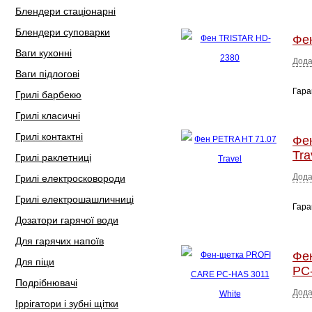
Блендери стаціонарні
Блендери суповарки
Фе
Ваги кухонні
Дода
Ваги підлогові
Гара
Грилі барбекю
Грилі класичні
Грилі контактні
Фе
Tra
Грилі раклетниці
Дода
Грилі електросковороди
Грилі електрошашличниці
Гара
Дозатори гарячої води
Для гарячих напоїв
Фе
Для піци
PC
Подрібнювачі
Дода
Іррігатори і зубні щітки