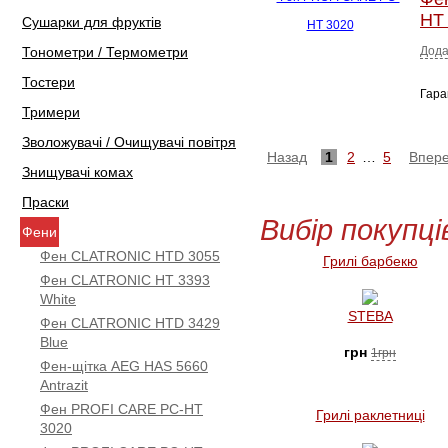
HT
Сушарки для фруктів
Тонометри / Термометри
Дода
Тостери
Гара
Тримери
Зволожувачі / Очищувачі повітря
Назад
1
2
…
5
Впер
Знищувачі комах
Праски
Вибір покупці
Фени
Фен CLATRONIC HTD 3055
Грилі барбекю
Фен CLATRONIC HT 3393
White
STEBA
Фен CLATRONIC HTD 3429
Blue
грн
1грн
Фен-щітка AEG HAS 5660
Antrazit
Фен PROFI CARE PC-HT
Грилі раклетниці
3020