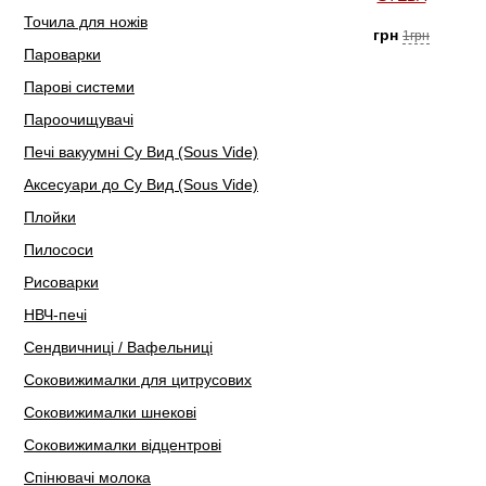
Точила для ножів
грн
1грн
Пароварки
Парові системи
Пароочищувачі
Печі вакуумні Су Вид (Sous Vide)
Аксесуари до Су Вид (Sous Vide)
Плойки
Пилососи
Рисоварки
НВЧ-печі
Сендвичниці / Вафельниці
Соковижималки для цитрусових
Соковижималки шнекові
Соковижималки відцентрові
Спінювачі молока