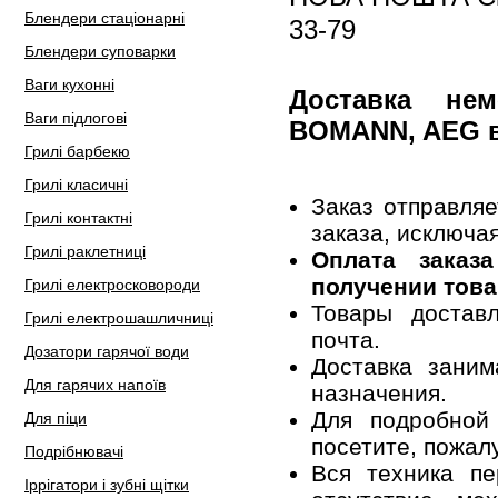
Блендери стаціонарні
33-79
Блендери суповарки
Ваги кухонні
Доставка не
Ваги підлогові
BOMANN, AEG 
Грилі барбекю
Грилі класичні
Заказ отправля
Грилі контактні
заказа, исключа
Грилі раклетниці
Оплата заказ
получении това
Грилі електросковороди
Товары достав
Грилі електрошашличниці
почта.
Дозатори гарячої води
Доставка заним
Для гарячих напоїв
назначения.
Для подробной
Для піци
посетите, пожал
Подрібнювачі
Вся техника пе
Іррігатори і зубні щітки