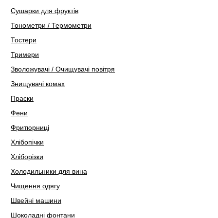
Сушарки для фруктів
Тонометри / Термометри
Тостери
Тримери
Зволожувачі / Очищувачі повітря
Знищувачі комах
Праски
Фени
Фритюрниці
Хлібопічки
Хліборізки
Холодильники для вина
Чищення одягу
Швейні машини
Шоколадні фонтани