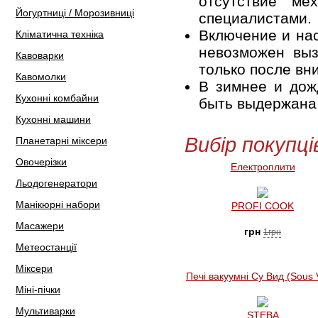
отсутствие ме
Йогуртниці / Морозивниці
специалистами.
Включение и нас
Кліматична техніка
невозможен выз
Кавоварки
только после вн
Кавомолки
В зимнее и дож
Кухонні комбайни
быть выдержана 
Кухонні машини
Вибір покупці
Планетарні міксери
Овочерізки
Електроплити
Льодогенератори
Манікюрні набори
PROFI COOK
Масажери
грн
1грн
Метеостанції
Міксери
Печі вакуумні Су Вид (Sous 
Міні-пічки
Мультиварки
STEBA