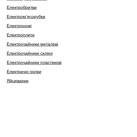
Електробритви
Електром'ясорубки
Електроножі
Електроплити
Електрочайники металеві
Електрочайники скляні
Електрочайники пластикові
Електричні грілки
Яйцеварки