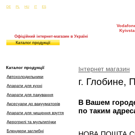
Сайти в інших країнах:
м. Київ, вул. Будіндустрії 7, офіс 15-а (Пн–Пт, 10:0
DE
PL
HU
IT
ES
Vodafone
Kyivsta
Офіційний інтернет-магазин в Україні
Каталог продукції
Покупка і доставка
Гаран
Каталог продукції
Інтернет магазин
Автохолодильники
г. Глобине, 
Апарати для кухні
Апарати для пакування
В Вашем городе
Аксесуари до вакууматорів
по таким адрес
Апарати для чищення взуття
Аерогрилі та мультипічки
Блендери заглибні
НОВА ПОШТА Скла