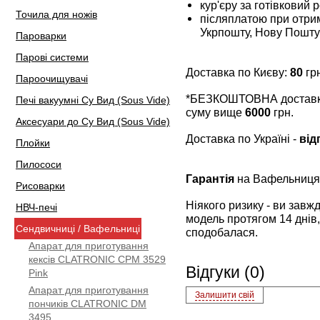
кур'єру за готівковий 
Точила для ножів
післяплатою при отрим
Укрпошту, Нову Пошту
Пароварки
Парові системи
Доставка по Києву:
80
грн
Пароочищувачі
*БЕЗКОШТОВНА доставка 
Печі вакуумні Су Вид (Sous Vide)
суму вище
6000
грн.
Аксесуари до Су Вид (Sous Vide)
Доставка по Україні -
від
Плойки
Пилососи
Гарантія
на Вафельниця
Рисоварки
Ніякого ризику - ви зав
НВЧ-печі
модель протягом 14 днів,
Сендвичниці / Вафельниці
сподобалася.
Апарат для приготування
кексів CLATRONIC CPM 3529
Відгуки (0)
Pink
Апарат для приготування
Залишити свій
пончиків CLATRONIC DM
3495