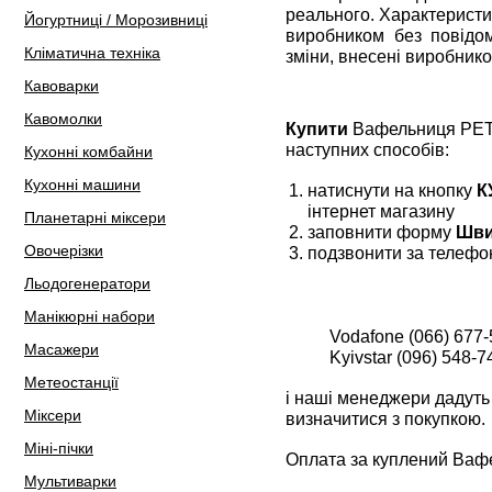
реального. Характеристи
Йогуртниці / Морозивниці
виробником без повідом
Кліматична техніка
зміни, внесені виробнико
Кавоварки
Кавомолки
Купити
Вафельниця PETR
наступних способів:
Кухонні комбайни
Кухонні машини
натиснути на кнопку
К
інтернет магазину
Планетарні міксери
заповнити форму
Шви
Овочерізки
подзвонити за телефо
Льодогенератори
Манікюрні набори
Vodafone (066) 677-
Масажери
Kyivstar (096) 548-7
Метеостанції
і наші менеджери дадуть 
Міксери
визначитися з покупкою.
Міні-пічки
Оплата за куплений Ваф
Мультиварки