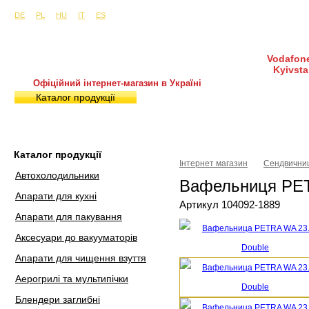
Сайти в інших країнах:
м. Київ, вул. Будіндустрії 7, офіс 15-а (Пн–Пт, 10:0
DE
PL
HU
IT
ES
Vodafone
Kyivsta
Офіційний інтернет-магазин в Україні
Каталог продукції
Покупка і доставка
Гаран
Каталог продукції
Інтернет магазин
Сендвичниц
Автохолодильники
Вафельниця PET
Апарати для кухні
Артикул 104092-1889
Апарати для пакування
Аксесуари до вакууматорів
Апарати для чищення взуття
Аерогрилі та мультипічки
Блендери заглибні