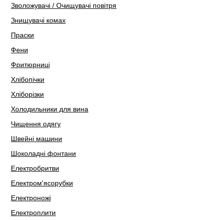
Зволожувачі / Очищувачі повітря
Знищувачі комах
Праски
Фени
Фритюрниці
Хлібопічки
Хліборізки
Холодильники для вина
Чищення одягу
Швейні машини
Шоколадні фонтани
Електробритви
Електром'ясорубки
Електроножі
Електроплити