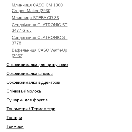
Млинниця CASO CM 1300
Crepes-Maker [2930]
Млинниця STEBA CR 36
Сендвічниця CLATRONIC ST
3477 Grey
Сендвічниця CLATRONIC ST
3778
Вафельниця CASO WaffleUp
[2932]
Соковижималки для цитрусових
Соковижималки шнекові
Соковижималки відцентрові
Спінювачі молока
Сушарки для фруктів
Тонометри / Термометри
Тостери
Тримери