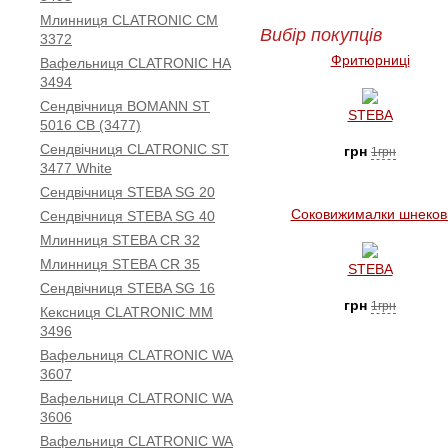
Млинниця CLATRONIC CM
Вибір покупців
3372
Фритюрниці
Вафельниця CLATRONIC HA
3494
Сендвічниця BOMANN ST
STEBA
5016 CB (3477)
Сендвічниця CLATRONIC ST
грн
1грн
3477 White
Сендвічниця STEBA SG 20
Соковижималки шнеков
Сендвічниця STEBA SG 40
Млинниця STEBA CR 32
Млинниця STEBA CR 35
STEBA
Сендвічниця STEBA SG 16
грн
1грн
Кексниця CLATRONIC МM
3496
Вафельниця CLATRONIC WA
3607
Вафельниця CLATRONIC WA
3606
Вафельниця CLATRONIC WA