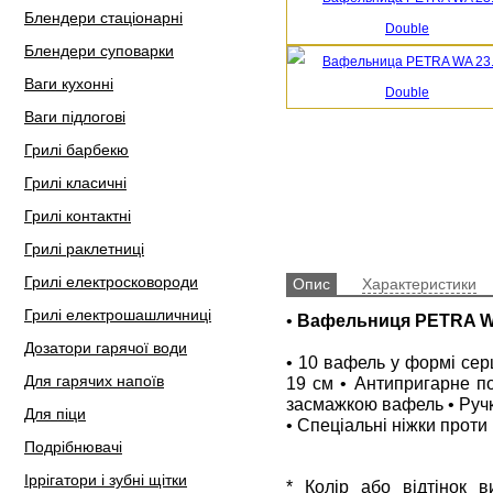
Блендери стаціонарні
Блендери суповарки
Ваги кухонні
Ваги підлогові
Грилі барбекю
Грилі класичні
Грилі контактні
Грилі раклетниці
Грилі електросковороди
Опис
Характеристики
Грилі електрошашличниці
•
Вафельниця PETRA WA
Дозатори гарячої води
• 10 вафель у формі серц
Для гарячих напоїв
19 см • Антипригарне по
засмажкою вафель • Ручки
Для піци
• Спеціальні ніжки проти
Подрібнювачі
Іррігатори і зубні щітки
* Колір або відтінок 