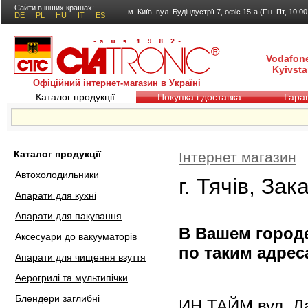
Сайти в інших країнах:
м. Київ, вул. Будіндустрії 7, офіс 15-а (Пн–Пт, 10:0
DE
PL
HU
IT
ES
Vodafone
Kyivsta
Офіційний інтернет-магазин в Україні
Каталог продукції
Покупка і доставка
Гаран
Каталог продукції
Інтернет магазин
Автохолодильники
г. Тячів, За
Апарати для кухні
Апарати для пакування
В Вашем городе
Аксесуари до вакууматорів
по таким адрес
Апарати для чищення взуття
Аерогрилі та мультипічки
Блендери заглибні
ИН ТАЙМ вул. Лаз