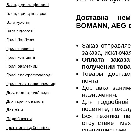
Блендери стаціонарні
Блендери суповарки
Доставка не
Ваги кухонні
BOMANN, AEG 
Ваги підлогові
Грилі барбекю
Заказ отправля
Грилі класичні
заказа, исключа
Грилі контактні
Оплата заказ
получении това
Грилі раклетниці
Товары достав
Грилі електросковороди
почта.
Грилі електрошашличниці
Доставка заним
Дозатори гарячої води
назначения.
Для подробной
Для гарячих напоїв
посетите, пожал
Для піци
Вся техника пе
Подрібнювачі
отсутствие ме
Іррігатори і зубні щітки
специалистами.