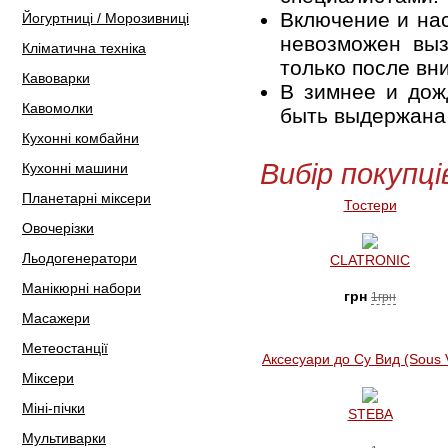
Включение и нас
Йогуртниці / Морозивниці
невозможен выз
Кліматична техніка
только после вн
Кавоварки
В зимнее и дож
Кавомолки
быть выдержана 
Кухонні комбайни
Вибір покупці
Кухонні машини
Планетарні міксери
Тостери
Овочерізки
Льодогенератори
CLATRONIC
Манікюрні набори
грн
1грн
Масажери
Метеостанції
Аксесуари до Су Вид (Sous 
Міксери
Міні-пічки
STEBA
Мультиварки