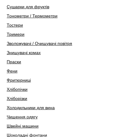
Сушарки для фруктів
Тонометри / Термометри
Тостери
Тримери
Зволожувачі / Очищувачі повітря
Знищувачі комах
Праски
Фени
Фритюрниці
Хлібопічки
Хліборізки
Холодильники для вина
Чищення одягу
Швейні машини
Шоколадні фонтани