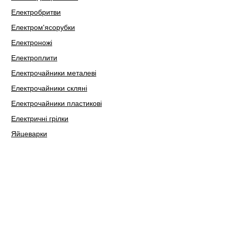
Електробритви
Електром'ясорубки
Електроножі
Електроплити
Електрочайники металеві
Електрочайники скляні
Електрочайники пластикові
Електричні грілки
Яйцеварки