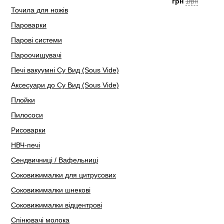
грн
1грн
Точила для ножів
Пароварки
Парові системи
Пароочищувачі
Печі вакуумні Су Вид (Sous Vide)
Аксесуари до Су Вид (Sous Vide)
Плойки
Пилососи
Рисоварки
НВЧ-печі
Сендвичниці / Вафельниці
Соковижималки для цитрусових
Соковижималки шнекові
Соковижималки відцентрові
Спінювачі молока