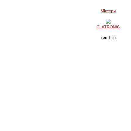
Міксери
CLATRONIC
грн
1грн