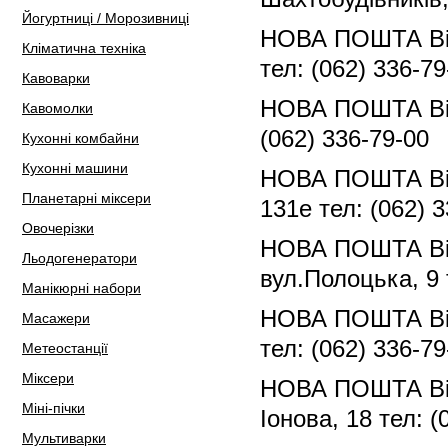
Йогуртниці / Морозивниці
НОВА ПОШТА Відд
Кліматична техніка
тел: (062) 336-79
Кавоварки
НОВА ПОШТА Відд
Кавомолки
(062) 336-79-00
Кухонні комбайни
Кухонні машини
НОВА ПОШТА Відд
Планетарні міксери
131е тел: (062) 
Овочерізки
НОВА ПОШТА Відд
Льодогенератори
вул.Полоцька, 9 
Манікюрні набори
НОВА ПОШТА Відд
Масажери
тел: (062) 336-79
Метеостанції
Міксери
НОВА ПОШТА Відд
Міні-пічки
Іонова, 18 тел: (
Мультиварки