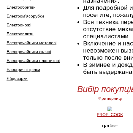
назначения.
Для подробной 
Електробритви
посетите, пожал
Електром'ясорубки
Вся техника пер
Електроножі
отсутствие мех
Електроплити
специалистами.
Включение и нас
Електрочайники металеві
невозможен вызо
Електрочайники скляні
только после вн
Електрочайники пластикові
В зимнее и дожд
Електричні грілки
быть выдержана 
Яйцеварки
Вибір покупці
Фритюрниці
PROFI COOK
грн
1грн