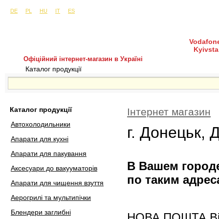
Сайти в інших країнах:
м. Київ, вул. Будіндустрії 7, офіс 15-а (Пн–Пт, 10:0
DE
PL
HU
IT
ES
Vodafone
Kyivsta
Офіційний інтернет-магазин в Україні
Каталог продукції
Покупка і доставка
Гаран
Каталог продукції
Інтернет магазин
Автохолодильники
г. Донецьк, 
Апарати для кухні
Апарати для пакування
В Вашем городе
Аксесуари до вакууматорів
по таким адрес
Апарати для чищення взуття
Аерогрилі та мультипічки
Блендери заглибні
НОВА ПОШТА Відд