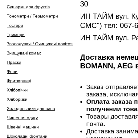
30
Сушарки для фруктів
ИН ТАЙМ вул. Куп
Тонометри / Термометри
СМС") тел: 067-6
Тостери
Тримери
ИН ТАЙМ вул. Ра
Зволожувачі / Очищувачі повітря
Знищувачі комах
Доставка неме
Праски
BOMANN, AEG в
Фени
Фритюрниці
Заказ отправляе
Хлібопічки
заказа, исключа
Хліборізки
Оплата заказа 
получении това
Холодильники для вина
Товары доставля
Чищення одягу
почта.
Швейні машини
Доставка занима
Шоколадні фонтани