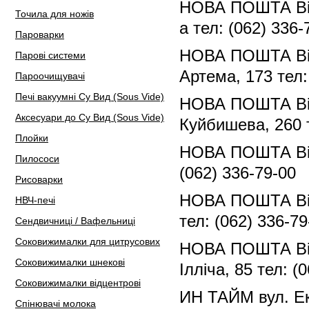
НОВА ПОШТА Відд
Точила для ножів
а тел: (062) 336-
Пароварки
НОВА ПОШТА Відд
Парові системи
Артема, 173 тел:
Пароочищувачі
Печі вакуумні Су Вид (Sous Vide)
НОВА ПОШТА Відд
Аксесуари до Су Вид (Sous Vide)
Куйбишева, 260 т
Плойки
НОВА ПОШТА Відд
Пилососи
(062) 336-79-00
Рисоварки
НОВА ПОШТА Відд
НВЧ-печі
тел: (062) 336-79
Сендвичниці / Вафельниці
Соковижималки для цитрусових
НОВА ПОШТА Відд
Соковижималки шнекові
Ілліча, 85 тел: (
Соковижималки відцентрові
ИН ТАЙМ вул. Еко
Спінювачі молока