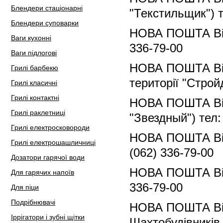
Блендери стаціонарні
"Текстильщик") т
Блендери суповарки
НОВА ПОШТА Відд
Ваги кухонні
336-79-00
Ваги підлогові
НОВА ПОШТА Відд
Грилі барбекю
території "Строй
Грилі класичні
Грилі контактні
НОВА ПОШТА Відд
Грилі раклетниці
"Звездный") тел:
Грилі електросковороди
НОВА ПОШТА Відд
Грилі електрошашличниці
(062) 336-79-00
Дозатори гарячої води
НОВА ПОШТА Відд
Для гарячих напоїв
336-79-00
Для піци
Подрібнювачі
НОВА ПОШТА Відд
Іррігатори і зубні щітки
Шахтобудівників,