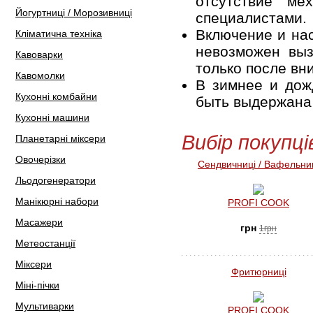
отсутствие ме
Йогуртниці / Морозивниці
специалистами.
Включение и нас
Кліматична техніка
невозможен выз
Кавоварки
только после вн
Кавомолки
В зимнее и дож
Кухонні комбайни
быть выдержана 
Кухонні машини
Вибір покупці
Планетарні міксери
Овочерізки
Сендвичниці / Вафельни
Льодогенератори
Манікюрні набори
PROFI COOK
Масажери
грн
1грн
Метеостанції
Міксери
Фритюрниці
Міні-пічки
Мультиварки
PROFI COOK