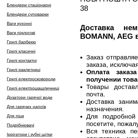
Блендери стаціонарні
38
Блендери суповарки
Ваги кухонні
Доставка не
Ваги підлогові
BOMANN, AEG 
Грилі барбекю
Грилі класичні
Заказ отправля
Грилі контактні
заказа, исключа
Грилі раклетниці
Оплата заказ
получении това
Грилі електросковороди
Товары достав
Грилі електрошашличниці
почта.
Дозатори гарячої води
Доставка заним
Для гарячих напоїв
назначения.
Для подробной
Для піци
посетите, пожал
Подрібнювачі
Вся техника пе
Іррігатори і зубні щітки