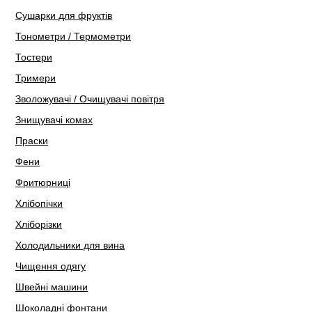
Сушарки для фруктів
Тонометри / Термометри
Тостери
Тримери
Зволожувачі / Очищувачі повітря
Знищувачі комах
Праски
Фени
Фритюрниці
Хлібопічки
Хліборізки
Холодильники для вина
Чищення одягу
Швейні машини
Шоколадні фонтани