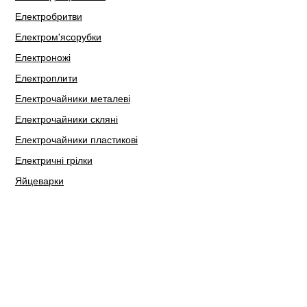
Електробритви
Електром'ясорубки
Електроножі
Електроплити
Електрочайники металеві
Електрочайники скляні
Електрочайники пластикові
Електричні грілки
Яйцеварки