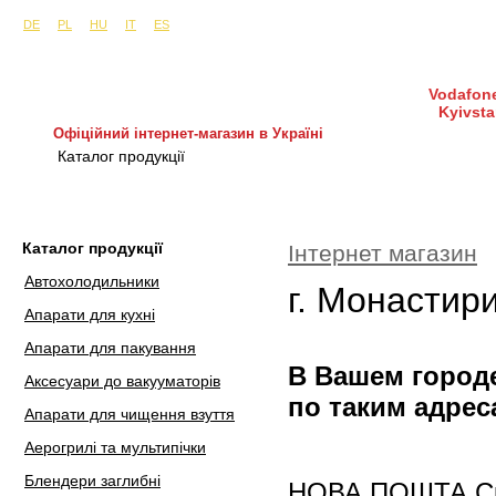
Сайти в інших країнах:
м. Київ, вул. Будіндустрії 7, офіс 15-а (Пн–Пт, 10:0
DE
PL
HU
IT
ES
Vodafone
Kyivsta
Офіційний інтернет-магазин в Україні
Каталог продукції
Покупка і доставка
Гаран
Каталог продукції
Інтернет магазин
Автохолодильники
г. Монастир
Апарати для кухні
Апарати для пакування
В Вашем городе
Аксесуари до вакууматорів
по таким адрес
Апарати для чищення взуття
Аерогрилі та мультипічки
Блендери заглибні
НОВА ПОШТА Скла