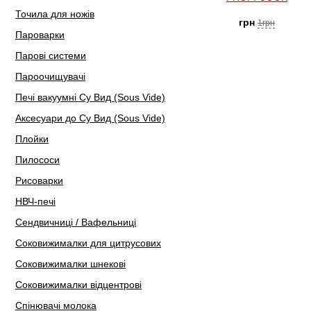
Точила для ножів
грн
1грн
Пароварки
Парові системи
Пароочищувачі
Печі вакуумні Су Вид (Sous Vide)
Аксесуари до Су Вид (Sous Vide)
Плойки
Пилососи
Рисоварки
НВЧ-печі
Сендвичниці / Вафельниці
Соковижималки для цитрусових
Соковижималки шнекові
Соковижималки відцентрові
Спінювачі молока