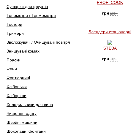
PROFI COOK
Сушарки для фруктів
грн
1грн
Тонометри / Термометри
Тостери
Блендери стаціонарні
Тримери
Зволожувачі / Очищувачі повітря
STEBA
Знищувачі комах
грн
1грн
Праски
Фени
Фритюрниці
Хлібопічки
Хліборізки
Холодильники для вина
Чищення одягу
Швейні машини
Шоколадні фонтани