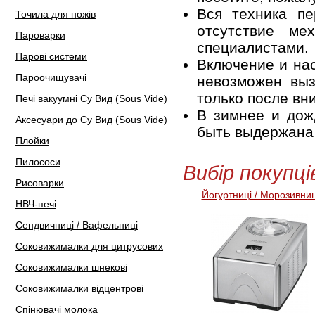
Вся техника пе
Точила для ножів
отсутствие ме
Пароварки
специалистами.
Парові системи
Включение и нас
Пароочищувачі
невозможен выз
только после вн
Печі вакуумні Су Вид (Sous Vide)
В зимнее и дож
Аксесуари до Су Вид (Sous Vide)
быть выдержана 
Плойки
Пилососи
Вибір покупці
Рисоварки
Йогуртниці / Морозивниц
НВЧ-печі
Сендвичниці / Вафельниці
Соковижималки для цитрусових
Соковижималки шнекові
Соковижималки відцентрові
Спінювачі молока