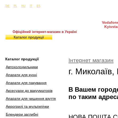
Сайти в інших країнах:
м. Київ, вул. Будіндустрії 7, офіс 15-а (Пн–Пт, 10:0
DE
PL
HU
IT
ES
Vodafone
Kyivsta
Офіційний інтернет-магазин в Україні
Каталог продукції
Покупка і доставка
Гаран
Каталог продукції
Інтернет магазин
Автохолодильники
г. Миколаїв,
Апарати для кухні
Апарати для пакування
В Вашем городе
Аксесуари до вакууматорів
по таким адрес
Апарати для чищення взуття
Аерогрилі та мультипічки
Блендери заглибні
НОВА ПОШТА Скла