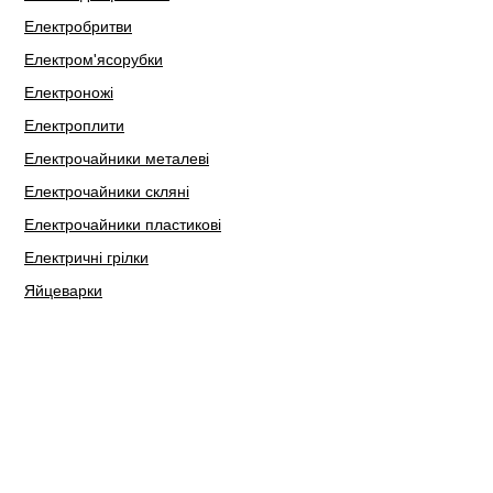
Електробритви
Електром'ясорубки
Електроножі
Електроплити
Електрочайники металеві
Електрочайники скляні
Електрочайники пластикові
Електричні грілки
Яйцеварки