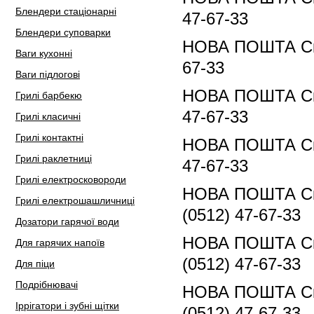
Блендери стаціонарні
47-67-33
Блендери суповарки
НОВА ПОШТА Скла
Ваги кухонні
67-33
Ваги підлогові
НОВА ПОШТА Скла
Грилі барбекю
47-67-33
Грилі класичні
Грилі контактні
НОВА ПОШТА Скл
Грилі раклетниці
47-67-33
Грилі електросковороди
НОВА ПОШТА Скла
Грилі електрошашличниці
(0512) 47-67-33
Дозатори гарячої води
НОВА ПОШТА Скла
Для гарячих напоїв
(0512) 47-67-33
Для піци
Подрібнювачі
НОВА ПОШТА Скла
Іррігатори і зубні щітки
(0512) 47-67-33