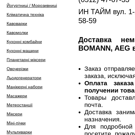
Йогуртниці / Морозивниці
ИН ТАЙМ вул. 1-я
Кліматична техніка
58-59
Кавоварки
Кавомолки
Доставка не
Кухонні комбайни
BOMANN, AEG в
Кухонні машини
Планетарні міксери
Заказ отправля
Овочерізки
заказа, исключа
Льодогенератори
Оплата заказ
Манікюрні набори
получении това
Масажери
Товары достав
почта.
Метеостанції
Доставка заним
Міксери
назначения.
Міні-пічки
Для подробной
Мультиварки
посетите, пожал