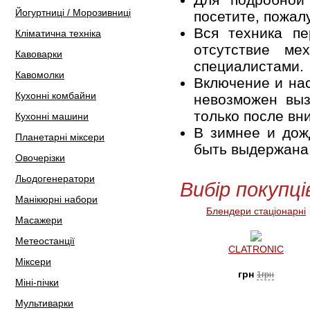
Йогуртниці / Морозивниці
посетите, пожал
Вся техника пе
Кліматична техніка
отсутствие ме
Кавоварки
специалистами.
Кавомолки
Включение и нас
Кухонні комбайни
невозможен выз
только после вн
Кухонні машини
В зимнее и дож
Планетарні міксери
быть выдержана 
Овочерізки
Льодогенератори
Вибір покупці
Манікюрні набори
Блендери стаціонарні
Масажери
Метеостанції
CLATRONIC
Міксери
грн
1грн
Міні-пічки
Мультиварки