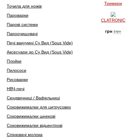
Тримери
Точила для ножів
Пароварки
CLATRONIC
Парові системи
грн
1грн
Пароочищувачі
Печі вакуумні Су Вид (Sous Vide)
Аксесуари до Су Вид (Sous Vide)
Плойки
Пилососи
Рисоварки
НВЧ-печі
Сендвичниці / Вафельниці
Соковижималки для цитрусових
Соковижималки шнекові
Соковижималки відцентрові
Спінювачі молока