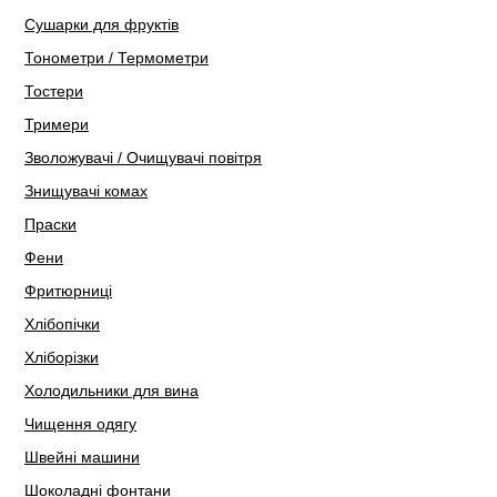
Сушарки для фруктів
Тонометри / Термометри
Тостери
Тримери
Зволожувачі / Очищувачі повітря
Знищувачі комах
Праски
Фени
Фритюрниці
Хлібопічки
Хліборізки
Холодильники для вина
Чищення одягу
Швейні машини
Шоколадні фонтани