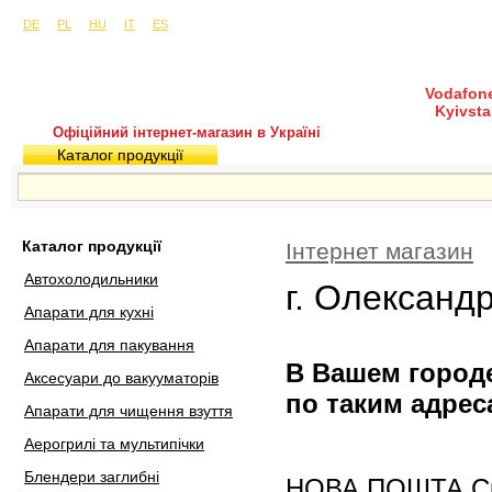
Сайти в інших країнах:
м. Київ, вул. Будіндустрії 7, офіс 15-а (Пн–Пт, 10:0
DE
PL
HU
IT
ES
Vodafone
Kyivsta
Офіційний інтернет-магазин в Україні
Каталог продукції
Покупка і доставка
Гаран
Каталог продукції
Інтернет магазин
Автохолодильники
г. Олександр
Апарати для кухні
Апарати для пакування
В Вашем городе
Аксесуари до вакууматорів
по таким адрес
Апарати для чищення взуття
Аерогрилі та мультипічки
Блендери заглибні
НОВА ПОШТА Скла