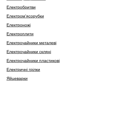
Електробритви
Електром'ясорубки
Електроножі
Електроплити
Електрочайники металеві
Електрочайники скляні
Електрочайники пластикові
Електричні грілки
Яйцеварки