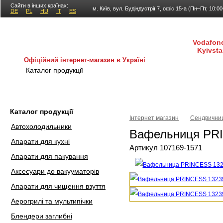
Сайти в інших країнах:
м. Київ, вул. Будіндустрії 7, офіс 15-а (Пн–Пт, 10:0
DE
PL
HU
IT
ES
Vodafone
Kyivsta
Офіційний інтернет-магазин в Україні
Каталог продукції
Покупка і доставка
Гаран
Каталог продукції
Інтернет магазин
Сендвичниц
Автохолодильники
Вафельниця PR
Апарати для кухні
Артикул 107169-1571
Апарати для пакування
Аксесуари до вакууматорів
Апарати для чищення взуття
Аерогрилі та мультипічки
Блендери заглибні