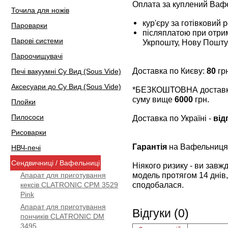
Оплата за куплений Ваф
Точила для ножів
кур'єру за готівковий 
Пароварки
післяплатою при отрим
Парові системи
Укрпошту, Нову Пошту
Пароочищувачі
Доставка по Києву:
80
грн
Печі вакуумні Су Вид (Sous Vide)
Аксесуари до Су Вид (Sous Vide)
*БЕЗКОШТОВНА доставка 
суму вище
6000
грн.
Плойки
Пилососи
Доставка по Україні -
від
Рисоварки
Гарантія
на Вафельниц
НВЧ-печі
Сендвичниці / Вафельниці
Ніякого ризику - ви зав
модель протягом 14 днів,
Апарат для приготування
сподобалася.
кексів CLATRONIC CPM 3529
Pink
Апарат для приготування
Відгуки (0)
пончиків CLATRONIC DM
3495