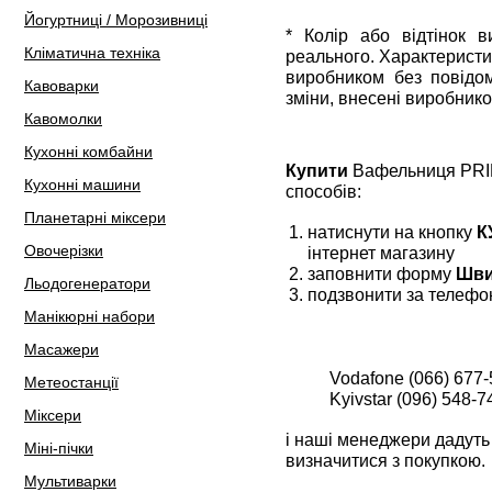
Йогуртниці / Морозивниці
* Колір або відтінок 
Кліматична техніка
реального. Характеристи
виробником без повідом
Кавоварки
зміни, внесені виробнико
Кавомолки
Кухонні комбайни
Купити
Вафельниця PRIN
Кухонні машини
способів:
Планетарні міксери
натиснути на кнопку
К
Овочерізки
інтернет магазину
заповнити форму
Шви
Льодогенератори
подзвонити за телефо
Манікюрні набори
Масажери
Vodafone (066) 677-
Метеостанції
Kyivstar (096) 548-7
Міксери
і наші менеджери дадуть 
Міні-пічки
визначитися з покупкою.
Мультиварки