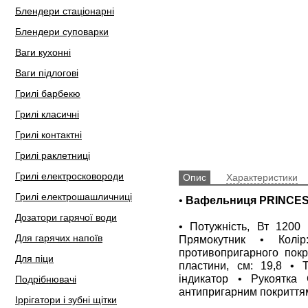
Блендери стаціонарні
Блендери суповарки
Ваги кухонні
Ваги підлогові
Грилі барбекю
Грилі класичні
Грилі контактні
Грилі раклетниці
Грилі електросковороди
Опис
Характеристики
Грилі електрошашличниці
•
Вафельниця PRINCES
Дозатори гарячої води
• Потужність, Вт 1200
Для гарячих напоїв
Прямокутник • Колі
противопригарного покр
Для піци
пластини, см: 19,8 • 
індикатор • Рукоятка
Подрібнювачі
антипригарним покриття
Іррігатори і зубні щітки