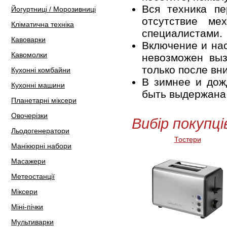
Вся техника пе
Йогуртниці / Морозивниці
отсутствие ме
Кліматична техніка
специалистами.
Кавоварки
Включение и нас
Кавомолки
невозможен выз
только после вн
Кухонні комбайни
В зимнее и дож
Кухонні машини
быть выдержана 
Планетарні міксери
Овочерізки
Вибір покупці
Льодогенератори
Тостери
Манікюрні набори
Масажери
Метеостанції
Міксери
Міні-пічки
Мультиварки