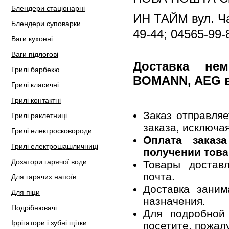
Блендери стаціонарні
ИН ТАЙМ вул. Чап
Блендери суповарки
49-44; 04565-99-
Ваги кухонні
Ваги підлогові
Доставка не
Грилі барбекю
BOMANN, AEG в
Грилі класичні
Грилі контактні
Заказ отправля
Грилі раклетниці
заказа, исключа
Грилі електросковороди
Оплата заказ
Грилі електрошашличниці
получении това
Дозатори гарячої води
Товары достав
почта.
Для гарячих напоїв
Доставка заним
Для піци
назначения.
Подрібнювачі
Для подробной
Іррігатори і зубні щітки
посетите, пожал