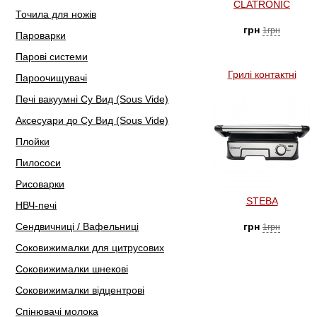
CLATRONIC
Точила для ножів
грн
1грн
Пароварки
Парові системи
Грилі контактні
Пароочищувачі
Печі вакуумні Су Вид (Sous Vide)
Аксесуари до Су Вид (Sous Vide)
Плойки
Пилососи
Рисоварки
STEBA
НВЧ-печі
Сендвичниці / Вафельниці
грн
1грн
Соковижималки для цитрусових
Соковижималки шнекові
Соковижималки відцентрові
Спінювачі молока