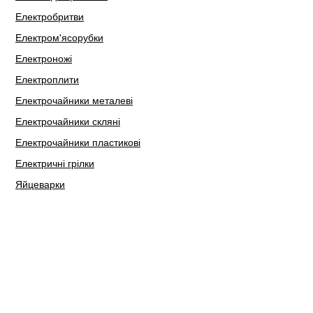
Електробритви
Електром'ясорубки
Електроножі
Електроплити
Електрочайники металеві
Електрочайники скляні
Електрочайники пластикові
Електричні грілки
Яйцеварки