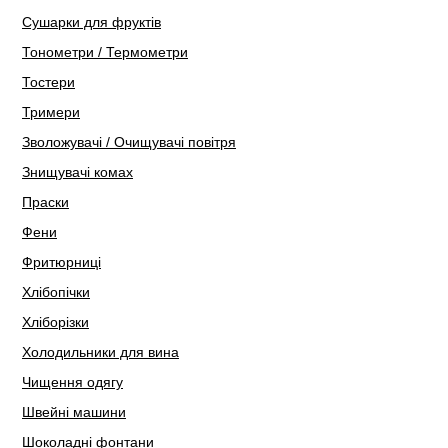
Сушарки для фруктів
Тонометри / Термометри
Тостери
Тримери
Зволожувачі / Очищувачі повітря
Знищувачі комах
Праски
Фени
Фритюрниці
Хлібопічки
Хліборізки
Холодильники для вина
Чищення одягу
Швейні машини
Шоколадні фонтани