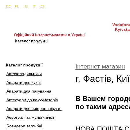
Сайти в інших країнах:
м. Київ, вул. Будіндустрії 7, офіс 15-а (Пн–Пт, 10:0
DE
PL
HU
IT
ES
Vodafone
Kyivsta
Офіційний інтернет-магазин в Україні
Каталог продукції
Покупка і доставка
Гаран
Каталог продукції
Інтернет магазин
Автохолодильники
г. Фастів, Ки
Апарати для кухні
Апарати для пакування
В Вашем городе
Аксесуари до вакууматорів
по таким адрес
Апарати для чищення взуття
Аерогрилі та мультипічки
Блендери заглибні
НОВА ПОШТА Скла