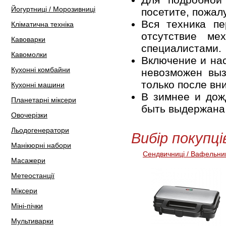
Йогуртниці / Морозивниці
посетите, пожал
Вся техника пе
Кліматична техніка
отсутствие ме
Кавоварки
специалистами.
Кавомолки
Включение и нас
Кухонні комбайни
невозможен выз
только после вн
Кухонні машини
В зимнее и дож
Планетарні міксери
быть выдержана 
Овочерізки
Льодогенератори
Вибір покупці
Манікюрні набори
Сендвичниці / Вафельни
Масажери
Метеостанції
Міксери
Міні-пічки
Мультиварки