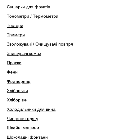
Сушарки для фруктів
Тонометри / Термометри
Тостери
Тримери
Зволожувачі / Очищувачі повітря
Знищувачі комах
Праски
Фени
Фритюрниці
Хлібопічки
Хліборізки
Холодильники для вина
Чищення одягу
Швейні машини
Шоколадні фонтани