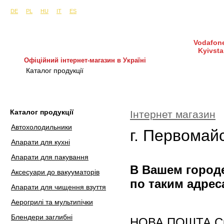
Сайти в інших країнах:
м. Київ, вул. Будіндустрії 7, офіс 15-а (Пн–Пт, 10:0
DE
PL
HU
IT
ES
Vodafone
Kyivsta
Офіційний інтернет-магазин в Україні
Каталог продукції
Покупка і доставка
Гаран
Каталог продукції
Інтернет магазин
Автохолодильники
г. Первомайс
Апарати для кухні
Апарати для пакування
В Вашем городе
Аксесуари до вакууматорів
по таким адрес
Апарати для чищення взуття
Аерогрилі та мультипічки
Блендери заглибні
НОВА ПОШТА Скла