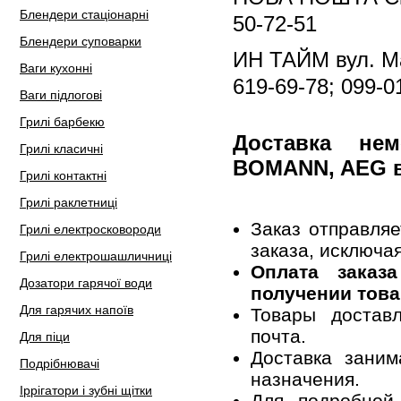
Блендери стаціонарні
50-72-51
Блендери суповарки
ИН ТАЙМ вул. Ма
Ваги кухонні
619-69-78; 099-0
Ваги підлогові
Грилі барбекю
Доставка не
Грилі класичні
BOMANN, AEG 
Грилі контактні
Грилі раклетниці
Заказ отправля
Грилі електросковороди
заказа, исключа
Грилі електрошашличниці
Оплата заказ
Дозатори гарячої води
получении това
Для гарячих напоїв
Товары достав
почта.
Для піци
Доставка заним
Подрібнювачі
назначения.
Іррігатори і зубні щітки
Для подробной