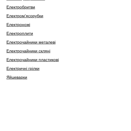
Електробритви
Електром'ясорубки
Електроножі
Електроплити
Електрочайники металеві
Електрочайники скляні
Електрочайники пластикові
Електричні грілки
Яйцеварки