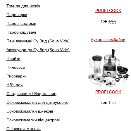
Точила для ножів
PROFI COOK
Пароварки
грн
1грн
Парові системи
Пароочищувачі
Кухонні комбайни
Печі вакуумні Су Вид (Sous Vide)
Аксесуари до Су Вид (Sous Vide)
Плойки
Пилососи
Рисоварки
НВЧ-печі
PROFI COOK
Сендвичниці / Вафельниці
Соковижималки для цитрусових
грн
1грн
Соковижималки шнекові
Соковижималки відцентрові
Спінювачі молока