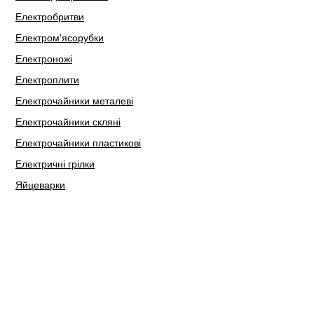
Електробритви
Електром'ясорубки
Електроножі
Електроплити
Електрочайники металеві
Електрочайники скляні
Електрочайники пластикові
Електричні грілки
Яйцеварки