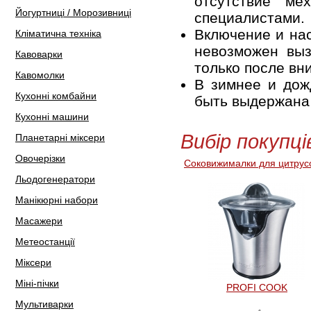
отсутствие ме
Йогуртниці / Морозивниці
специалистами.
Включение и нас
Кліматична техніка
невозможен выз
Кавоварки
только после вн
Кавомолки
В зимнее и дож
Кухонні комбайни
быть выдержана 
Кухонні машини
Вибір покупці
Планетарні міксери
Овочерізки
Соковижималки для цитрус
Льодогенератори
Манікюрні набори
Масажери
Метеостанції
Міксери
Міні-пічки
PROFI COOK
Мультиварки