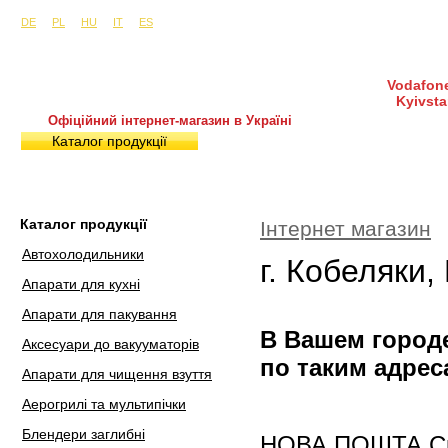
Сайти в інших країнах:
м. Київ, вул. Будіндустрії 7, офіс 15-а (Пн–Пт, 10:0
DE
PL
HU
IT
ES
Vodafone
Kyivsta
Офіційний інтернет-магазин в Україні
Каталог продукції
Покупка і доставка
Гаран
Каталог продукції
Інтернет магазин
Автохолодильники
г. Кобеляки,
Апарати для кухні
Апарати для пакування
В Вашем городе
Аксесуари до вакууматорів
по таким адрес
Апарати для чищення взуття
Аерогрилі та мультипічки
Блендери заглибні
НОВА ПОШТА Скла