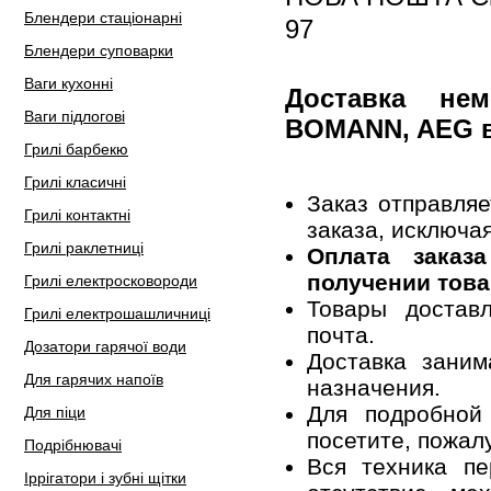
Блендери стаціонарні
97
Блендери суповарки
Ваги кухонні
Доставка не
Ваги підлогові
BOMANN, AEG 
Грилі барбекю
Грилі класичні
Заказ отправля
Грилі контактні
заказа, исключа
Грилі раклетниці
Оплата заказ
получении това
Грилі електросковороди
Товары достав
Грилі електрошашличниці
почта.
Дозатори гарячої води
Доставка заним
Для гарячих напоїв
назначения.
Для подробной
Для піци
посетите, пожал
Подрібнювачі
Вся техника пе
Іррігатори і зубні щітки