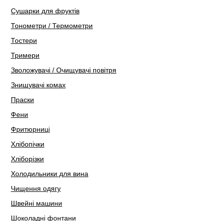
Сушарки для фруктів
Тонометри / Термометри
Тостери
Тримери
Зволожувачі / Очищувачі повітря
Знищувачі комах
Праски
Фени
Фритюрниці
Хлібопічки
Хліборізки
Холодильники для вина
Чищення одягу
Швейні машини
Шоколадні фонтани