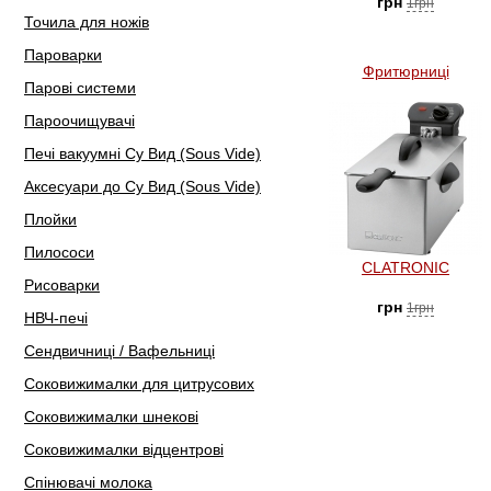
грн
1грн
Точила для ножів
Пароварки
Фритюрниці
Парові системи
Пароочищувачі
Печі вакуумні Су Вид (Sous Vide)
Аксесуари до Су Вид (Sous Vide)
Плойки
Пилососи
CLATRONIC
Рисоварки
грн
1грн
НВЧ-печі
Сендвичниці / Вафельниці
Соковижималки для цитрусових
Соковижималки шнекові
Соковижималки відцентрові
Спінювачі молока