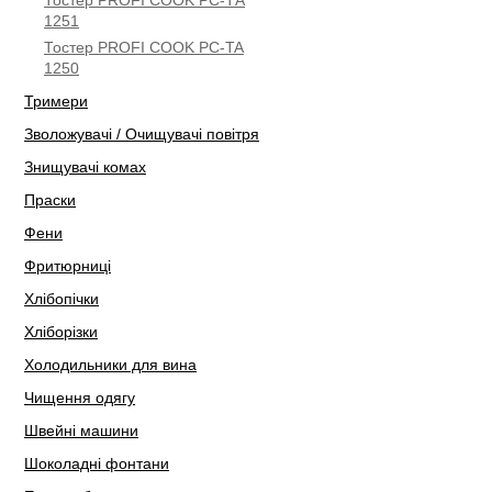
Тостер PROFI COOK PC-TА
1251
Тостер PROFI COOK PC-TA
1250
Тримери
Зволожувачі / Очищувачі повітря
Знищувачі комах
Праски
Фени
Фритюрниці
Хлібопічки
Хліборізки
Холодильники для вина
Чищення одягу
Швейні машини
Шоколадні фонтани