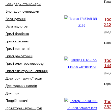
Гара
Блендери стаціонарні
Блендери суповарки
Ваги кухонні
То
21
Ваги підлогові
Дода
Грилі барбекю
Грилі класичні
Гара
Грилі контактні
Грилі раклетниці
То
Грилі електросковороди
144
Грилі електрошашличниці
Дода
Дозатори гарячої води
Гара
Для гарячих напоїв
Для піци
Подрібнювачі
То
362
Іррігатори і зубні щітки