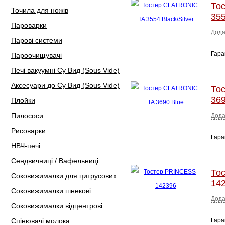
То
Точила для ножів
355
Пароварки
Дода
Парові системи
Гара
Пароочищувачі
Печі вакуумні Су Вид (Sous Vide)
Аксесуари до Су Вид (Sous Vide)
То
369
Плойки
Пилососи
Дода
Рисоварки
Гара
НВЧ-печі
Сендвичниці / Вафельниці
То
Соковижималки для цитрусових
14
Соковижималки шнекові
Дода
Соковижималки відцентрові
Спінювачі молока
Гара