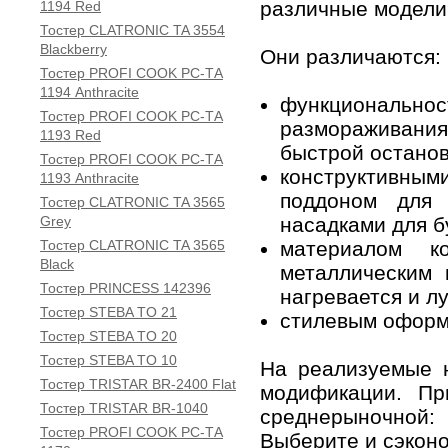
различные модели 
1194 Red
Тостер CLATRONIC TA 3554
Blackberry
Они различаются:
Тостер PROFI COOK PC-TА
1194 Anthracite
функционал
Тостер PROFI COOK PC-TА
размораживания
1193 Red
быстрой останов
Тостер PROFI COOK PC-TА
конструктивн
1193 Anthracite
поддоном для 
Тостер CLATRONIC TA 3565
Grey
насадками для б
Тостер CLATRONIC TA 3565
материалом к
Black
металлическим 
Тостер PRINCESS 142396
нагревается и л
Тостер STEBA TO 21
стилевым оформ
Тостер STEBA TO 20
Тостер STEBA TO 10
На реализуемые
Тостер TRISTAR BR-2400 Flat
модификации. Пр
Тостер TRISTAR BR-1040
среднерыночной
Тостер PROFI COOK PC-TА
Выберите и сэконо