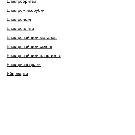
Електробритви
Електром'ясорубки
Електроножі
Електроплити
Електрочайники металеві
Електрочайники скляні
Електрочайники пластикові
Електричні грілки
Яйцеварки