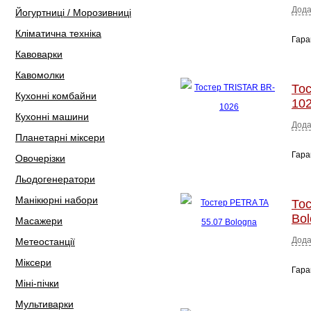
Дода
Йогуртниці / Морозивниці
Кліматична техніка
Гара
Кавоварки
Кавомолки
То
Кухонні комбайни
10
Кухонні машини
Дода
Планетарні міксери
Гара
Овочерізки
Льодогенератори
Манікюрні набори
То
Bo
Масажери
Дода
Метеостанції
Міксери
Гара
Міні-пічки
Мультиварки