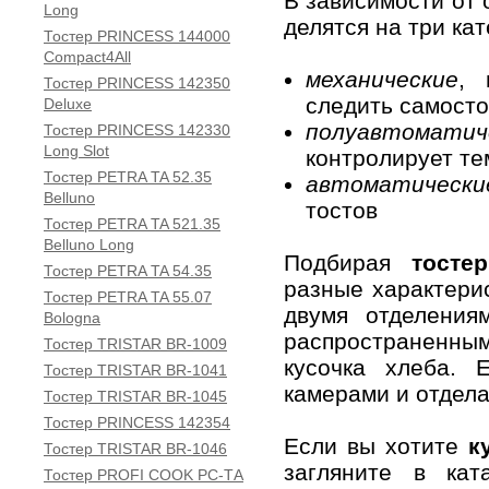
В зависимости от 
Long
делятся на три кат
Тостер PRINCESS 144000
Compact4All
механические
, 
Тостер PRINCESS 142350
следить самост
Deluxe
полуавтоматич
Тостер PRINCESS 142330
Long Slot
контролирует те
Тостер PETRA TA 52.35
автоматически
Belluno
тостов
Тостер PETRA TA 521.35
Belluno Long
Подбирая
тостер
Тостер PETRA TA 54.35
разные характери
Тостер PETRA TA 55.07
двумя отделения
Bologna
распространенным
Тостер TRISTAR BR-1009
кусочка хлеба. 
Тостер TRISTAR BR-1041
камерами и отдел
Тостер TRISTAR BR-1045
Тостер PRINCESS 142354
Если вы хотите
к
Тостер TRISTAR BR-1046
загляните в ката
Тостер PROFI COOK PC-TА