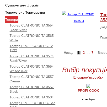
Сушарки для фруктів
Тонометри / Термометри
То
35
Тостери
Тостер CLATRONIC TA 3554
Дода
Black/Silver
Тостер CLATRONIC TA 3565
Гара
White
Тостер PROFI COOK PC-TА
1122
Назад
1
2
…
7
Впер
Тостер CLATRONIC TA 3574
Black/Silver
Тостер CLATRONIC TA 3554
Вибір покупці
White/Silver
Тостер CLATRONIC TA 3557
Електром'ясорубки
Creme
Тостер CLATRONIC TA 3557
PROFI COOK
Black
Тостер CLATRONIC TA 3534
грн
1грн
Тостер PROFI COOK PC-TАZ