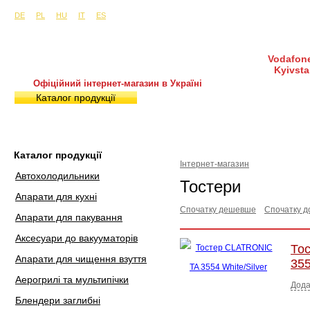
Сайти в інших країнах:
м. Київ, вул. Будіндустрії 7, офіс 15-а (Пн–Пт, 10:0
DE
PL
HU
IT
ES
Vodafone
Kyivsta
Офіційний інтернет-магазин в Україні
Каталог продукції
Покупка і доставка
Гаран
Каталог продукції
Інтернет-магазин
Автохолодильники
Тостери
Апарати для кухні
Спочатку дешевше
Спочатку д
Апарати для пакування
Аксесуари до вакууматорів
То
Апарати для чищення взуття
355
Аерогрилі та мультипічки
Дода
Блендери заглибні