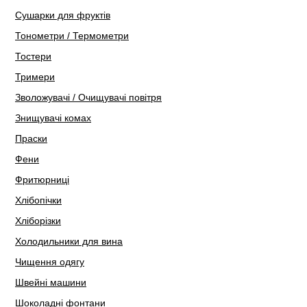
Сушарки для фруктів
Тонометри / Термометри
Тостери
Тримери
Зволожувачі / Очищувачі повітря
Знищувачі комах
Праски
Фени
Фритюрниці
Хлібопічки
Хліборізки
Холодильники для вина
Чищення одягу
Швейні машини
Шоколадні фонтани