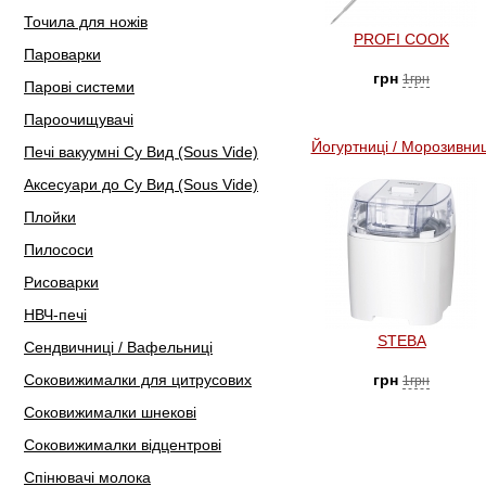
Точила для ножів
PROFI COOK
Пароварки
грн
1грн
Парові системи
Пароочищувачі
Йогуртниці / Морозивниц
Печі вакуумні Су Вид (Sous Vide)
Аксесуари до Су Вид (Sous Vide)
Плойки
Пилососи
Рисоварки
НВЧ-печі
STEBA
Сендвичниці / Вафельниці
Соковижималки для цитрусових
грн
1грн
Соковижималки шнекові
Соковижималки відцентрові
Спінювачі молока