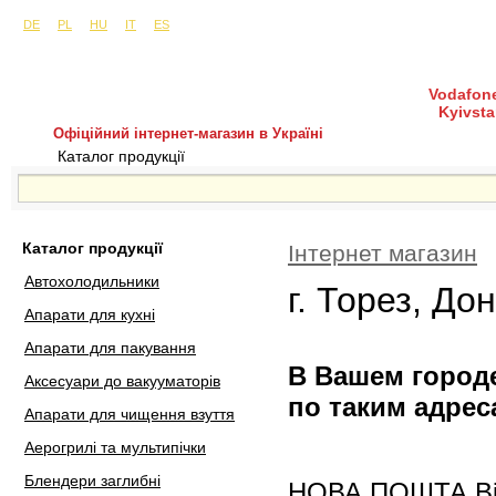
Сайти в інших країнах:
м. Київ, вул. Будіндустрії 7, офіс 15-а (Пн–Пт, 10:0
DE
PL
HU
IT
ES
Vodafone
Kyivsta
Офіційний інтернет-магазин в Україні
Каталог продукції
Покупка і доставка
Гаран
Каталог продукції
Інтернет магазин
Автохолодильники
г. Торез, До
Апарати для кухні
Апарати для пакування
В Вашем городе
Аксесуари до вакууматорів
по таким адрес
Апарати для чищення взуття
Аерогрилі та мультипічки
Блендери заглибні
НОВА ПОШТА Відд