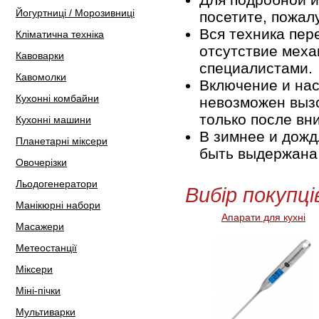
Йогуртниці / Морозивниці
посетите, пожал
Вся техника пер
Кліматична техніка
отсутствие мех
Кавоварки
специалистами.
Кавомолки
Включение и нас
Кухонні комбайни
невозможен вызо
только после вн
Кухонні машини
В зимнее и дожд
Планетарні міксери
быть выдержана 
Овочерізки
Льодогенератори
Вибір покупці
Манікюрні набори
Апарати для кухні
Масажери
Метеостанції
Міксери
Міні-пічки
Мультиварки