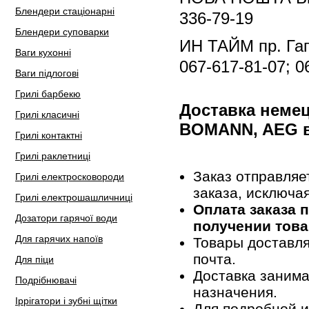
Блендери стаціонарні
336-79-19
Блендери суповарки
ИН ТАЙМ пр. Гаг
Ваги кухонні
067-617-81-07; 0
Ваги підлогові
Грилі барбекю
Доставка неме
Грилі класичні
BOMANN, AEG в
Грилі контактні
Грилі раклетниці
Заказ отправляе
Грилі електросковороди
заказа, исключа
Грилі електрошашличниці
Оплата заказа 
Дозатори гарячої води
получении това
Для гарячих напоїв
Товары доставля
почта.
Для піци
Доставка занима
Подрібнювачі
назначения.
Іррігатори і зубні щітки
Для подробной 