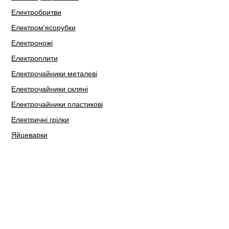
Електробритви
Електром'ясорубки
Електроножі
Електроплити
Електрочайники металеві
Електрочайники скляні
Електрочайники пластикові
Електричні грілки
Яйцеварки