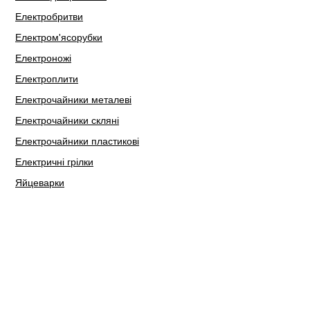
Електробритви
Електром'ясорубки
Електроножі
Електроплити
Електрочайники металеві
Електрочайники скляні
Електрочайники пластикові
Електричні грілки
Яйцеварки