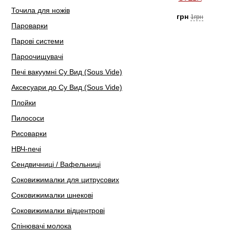
Точила для ножів
грн
1грн
Пароварки
Парові системи
Пароочищувачі
Печі вакуумні Су Вид (Sous Vide)
Аксесуари до Су Вид (Sous Vide)
Плойки
Пилососи
Рисоварки
НВЧ-печі
Сендвичниці / Вафельниці
Соковижималки для цитрусових
Соковижималки шнекові
Соковижималки відцентрові
Спінювачі молока