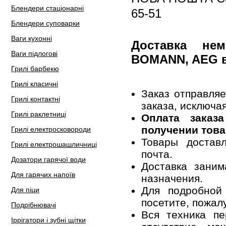
Блендери стаціонарні
65-51
Блендери суповарки
Ваги кухонні
Доставка не
Ваги підлогові
BOMANN, AEG в
Грилі барбекю
Грилі класичні
Заказ отправля
Грилі контактні
заказа, исключа
Грилі раклетниці
Оплата заказ
получении това
Грилі електросковороди
Товары достав
Грилі електрошашличниці
почта.
Дозатори гарячої води
Доставка заним
Для гарячих напоїв
назначения.
Для подробной
Для піци
посетите, пожал
Подрібнювачі
Вся техника пе
Іррігатори і зубні щітки