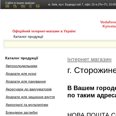
Сайти в інших країнах:
м. Київ, вул. Будіндустрії 7, офіс 15-а (Пн–Пт, 10:0
DE
PL
HU
IT
ES
Vodafone
Kyivsta
Офіційний інтернет-магазин в Україні
Каталог продукції
Покупка і доставка
Гаран
Каталог продукції
Інтернет магазин
Автохолодильники
г. Сторожин
Апарати для кухні
Апарати для пакування
В Вашем городе
Аксесуари до вакууматорів
по таким адрес
Апарати для чищення взуття
Аерогрилі та мультипічки
Блендери заглибні
НОВА ПОШТА Скла