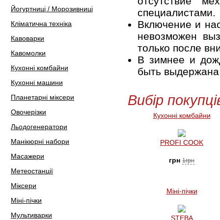
отсутствие ме
Йогуртниці / Морозивниці
специалистами.
Включение и нас
Кліматична техніка
невозможен выз
Кавоварки
только после вн
Кавомолки
В зимнее и дож
Кухонні комбайни
быть выдержана 
Кухонні машини
Вибір покупці
Планетарні міксери
Овочерізки
Кухонні комбайни
Льодогенератори
Манікюрні набори
PROFI COOK
Масажери
грн
1грн
Метеостанції
Міксери
Міні-пічки
Міні-пічки
Мультиварки
STEBA