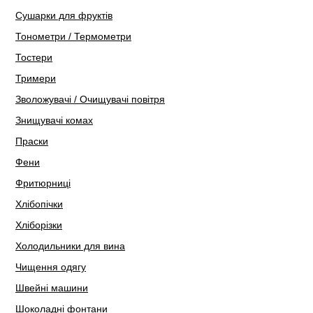
Сушарки для фруктів
Тонометри / Термометри
Тостери
Тримери
Зволожувачі / Очищувачі повітря
Знищувачі комах
Праски
Фени
Фритюрниці
Хлібопічки
Хліборізки
Холодильники для вина
Чищення одягу
Швейні машини
Шоколадні фонтани