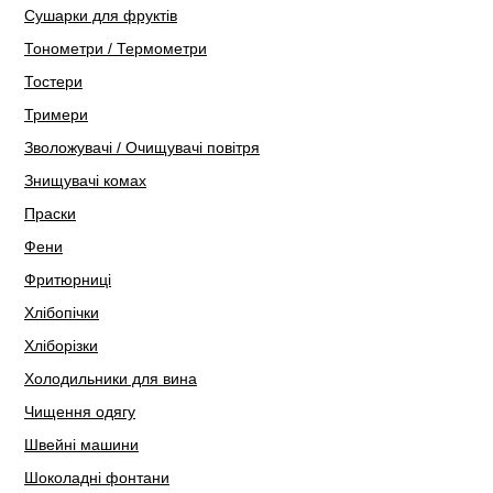
Сушарки для фруктів
Тонометри / Термометри
Тостери
Тримери
Зволожувачі / Очищувачі повітря
Знищувачі комах
Праски
Фени
Фритюрниці
Хлібопічки
Хліборізки
Холодильники для вина
Чищення одягу
Швейні машини
Шоколадні фонтани