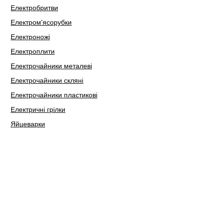
Електробритви
Електром'ясорубки
Електроножі
Електроплити
Електрочайники металеві
Електрочайники скляні
Електрочайники пластикові
Електричні грілки
Яйцеварки