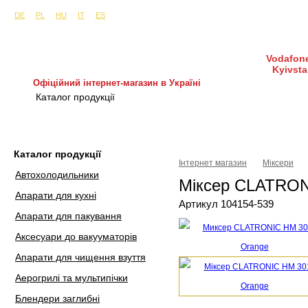
Сайти в інших країнах:
м. Київ, вул. Будіндустрії 7, офіс 15-а (Пн–Пт, 10:0
DE
PL
HU
IT
ES
Vodafone
Kyivsta
Офіційний інтернет-магазин в Україні
Каталог продукції
Покупка і доставка
Гаран
Каталог продукції
Інтернет магазин
Міксери
Автохолодильники
Міксер CLATRON
Апарати для кухні
Артикул 104154-539
Апарати для пакування
Аксесуари до вакууматорів
Апарати для чищення взуття
Аерогрилі та мультипічки
Блендери заглибні