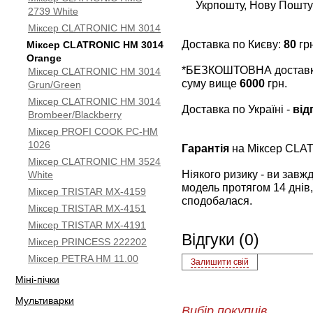
Укрпошту, Нову Пошту
2739 White
Міксер CLATRONIC HM 3014
Доставка по Києву:
80
грн
Міксер CLATRONIC HM 3014
Orange
*БЕЗКОШТОВНА доставка 
Міксер CLATRONIC HM 3014
суму вище
6000
грн.
Grun/Green
Міксер CLATRONIC HM 3014
Доставка по Україні -
від
Brombeer/Blackberry
Міксер PROFI COOK PC-HM
1026
Гарантія
на Міксер CLA
Міксер CLATRONIC HM 3524
Ніякого ризику - ви зав
White
модель протягом 14 днів,
Міксер TRISTAR MX-4159
сподобалася.
Міксер TRISTAR MX-4151
Міксер TRISTAR MX-4191
Відгуки (0)
Міксер PRINCESS 222202
Міксер PETRA HM 11.00
Залишити свій
Міні-пічки
Мультиварки
Вибір покупців