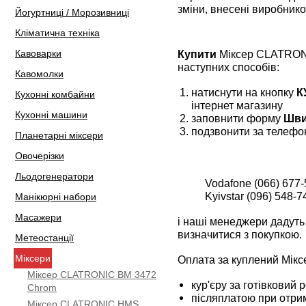
зміни, внесені виробнико
Йогуртниці / Морозивниці
Кліматична техніка
Кавоварки
Купити
Міксер CLATRONI
наступних способів:
Кавомолки
натиснути на кнопку
К
Кухонні комбайни
інтернет магазину
Кухонні машини
заповнити форму
Шви
подзвонити за телефо
Планетарні міксери
Овочерізки
Льодогенератори
Vodafone (066) 677-
Kyivstar (096) 548-7
Манікюрні набори
Масажери
і наші менеджери дадуть 
визначитися з покупкою.
Метеостанції
Міксери
Оплата за куплений Мік
Міксер CLATRONIC BM 3472
кур'єру за готівковий 
Сhrom
післяплатою при отрим
Міксер CLATRONIC HMS