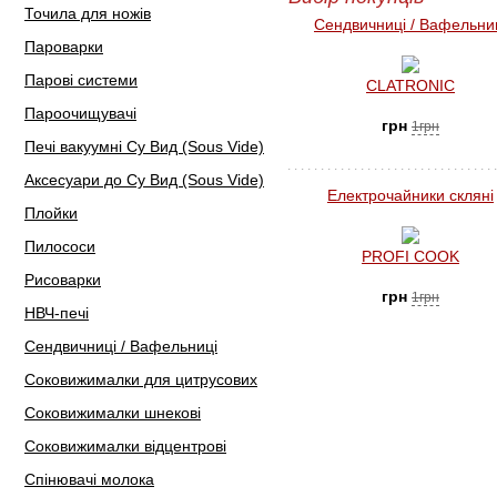
Точила для ножів
Сендвичниці / Вафельни
Пароварки
Парові системи
CLATRONIC
Пароочищувачі
грн
1грн
Печі вакуумні Су Вид (Sous Vide)
Аксесуари до Су Вид (Sous Vide)
Електрочайники скляні
Плойки
Пилососи
PROFI COOK
Рисоварки
грн
1грн
НВЧ-печі
Сендвичниці / Вафельниці
Соковижималки для цитрусових
Соковижималки шнекові
Соковижималки відцентрові
Спінювачі молока