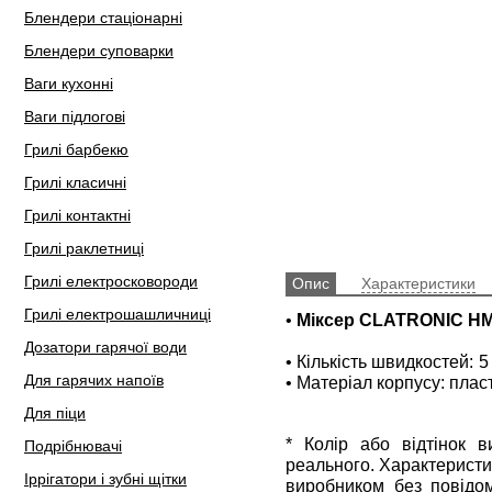
Блендери стаціонарні
Блендери суповарки
Ваги кухонні
Ваги підлогові
Грилі барбекю
Грилі класичні
Грилі контактні
Грилі раклетниці
Грилі електросковороди
Опис
Характеристики
Грилі електрошашличниці
•
Міксер CLATRONIC HM
Дозатори гарячої води
• Кількість швидкостей: 5
Для гарячих напоїв
• Матеріал корпусу: пласт
Для піци
* Колір або відтінок 
Подрібнювачі
реального. Характеристи
Іррігатори і зубні щітки
виробником без повідом