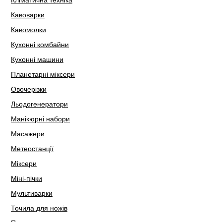
Кліматична техніка
Кавоварки
Кавомолки
Кухонні комбайни
Кухонні машини
Планетарні міксери
Овочерізки
Льодогенератори
Манікюрні набори
Масажери
Метеостанції
Міксери
Міні-пічки
Мультиварки
Точила для ножів