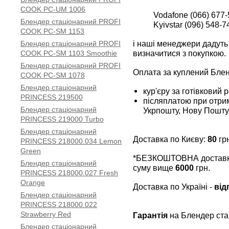
COOK PC-UM 1006
Vodafone (066) 677-
Блендер стаціонарний PROFI
Kyivstar (096) 548-7
COOK PC-SM 1153
і наші менеджери дадуть 
Блендер стаціонарний PROFI
визначитися з покупкою.
COOK PC-SM 1103 Smoothie
Блендер стаціонарний PROFI
Оплата за куплений Бле
COOK PC-SM 1078
Блендер стаціонарний
кур'єру за готівковий 
PRINCESS 219500
післяплатою при отрим
Блендер стаціонарний
Укрпошту, Нову Пошту
PRINCESS 219000 Turbo
Блендер стаціонарний
Доставка по Києву:
80
грн
PRINCESS 218000.034 Lemon
Green
*БЕЗКОШТОВНА доставка 
Блендер стаціонарний
суму вище
6000
грн.
PRINCESS 218000.027 Fresh
Orange
Доставка по Україні -
від
Блендер стаціонарний
PRINCESS 218000.022
Strawberry Red
Гарантія
на Блендер ст
Блендер стаціонарний