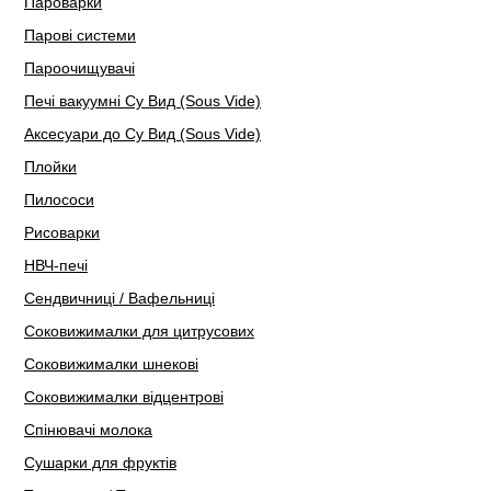
Пароварки
Парові системи
Пароочищувачі
Печі вакуумні Су Вид (Sous Vide)
Аксесуари до Су Вид (Sous Vide)
Плойки
Пилососи
Рисоварки
НВЧ-печі
Сендвичниці / Вафельниці
Соковижималки для цитрусових
Соковижималки шнекові
Соковижималки відцентрові
Спінювачі молока
Сушарки для фруктів