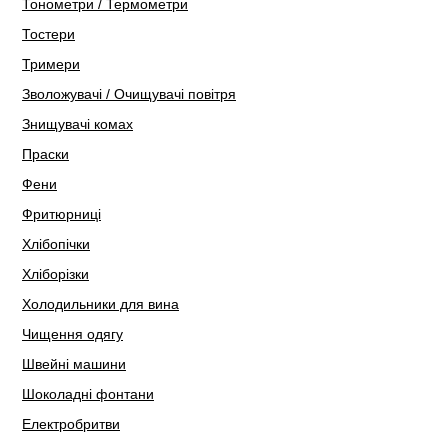
Тонометри / Термометри
Тостери
Тримери
Зволожувачі / Очищувачі повітря
Знищувачі комах
Праски
Фени
Фритюрниці
Хлібопічки
Хліборізки
Холодильники для вина
Чищення одягу
Швейні машини
Шоколадні фонтани
Електробритви