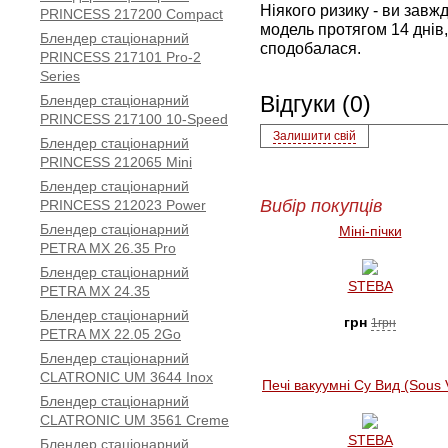
Ніякого ризику - ви зав
PRINCESS 217200 Compact
модель протягом 14 днів,
Блендер стаціонарний
сподобалася.
PRINCESS 217101 Pro-2
Series
Блендер стаціонарний
Відгуки (0)
PRINCESS 217100 10-Speed
Залишити свій
Блендер стаціонарний
PRINCESS 212065 Mini
Блендер стаціонарний
Вибір покупців
PRINCESS 212023 Power
Блендер стаціонарний
Міні-пічки
PETRA MX 26.35 Pro
Блендер стаціонарний
STEBA
PETRA MX 24.35
Блендер стаціонарний
грн
1грн
PETRA MX 22.05 2Go
Блендер стаціонарний
CLATRONIC UM 3644 Inox
Печі вакуумні Су Вид (Sous 
Блендер стаціонарний
CLATRONIC UM 3561 Creme
STEBA
Блендер стаціонарний