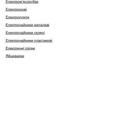
Електром'ясорубки
Електроножі
Електроплити
Електрочайники металеві
Електрочайники скляні
Електрочайники пластикові
Електричні грілки
Яйцеварки