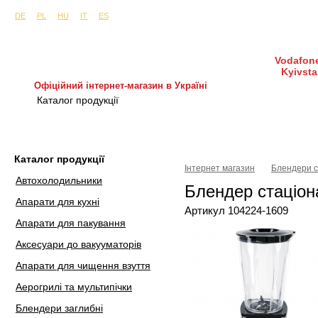
Сайти в інших країнах:
м. Київ, вул. Будіндустрії 7, офіс 15-а (Пн–Пт, 10:0
DE
PL
HU
IT
ES
Vodafone
Kyivsta
Офіційний інтернет-магазин в Україні
Каталог продукції
Покупка і доставка
Гаран
Каталог продукції
Інтернет магазин
Блендери с
Автохолодильники
Блендер стаціо
Апарати для кухні
Артикул 104224-1609
Апарати для пакування
Аксесуари до вакууматорів
Апарати для чищення взуття
Аерогрилі та мультипічки
Блендери заглибні