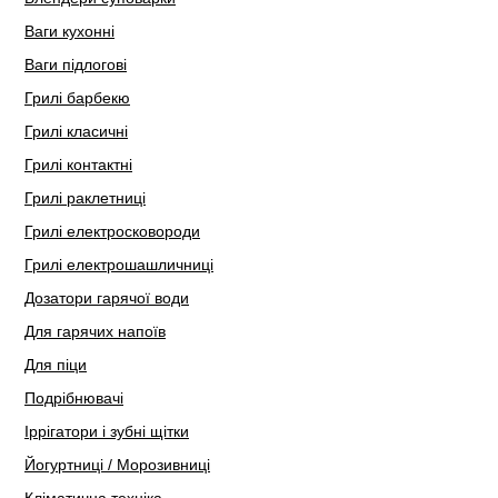
Ваги кухонні
Ваги підлогові
Грилі барбекю
Грилі класичні
Грилі контактні
Грилі раклетниці
Грилі електросковороди
Грилі електрошашличниці
Дозатори гарячої води
Для гарячих напоїв
Для піци
Подрібнювачі
Іррігатори і зубні щітки
Йогуртниці / Морозивниці