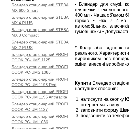
• Блендер для смузі, кок
Блендер стаціонарний STEBA
пляшечки з екологічного 
MX 600 Smart
400 мл • Чаша об'ємом 60
Блендер стаціонарний STEBA
горіхів • Ніж з 4-ма
MX 4 PLUS
автомобільних власникі
Блендер стаціонарний STEBA
гумові ніжки • Допускаєт
MX 3 Compact
Блендер стаціонарний STEBA
* Колір або відтінок 
MX 2 PLUS
реального. Характеристи
Блендер стаціонарний PROFI
виробником без повідом
COOK PC-UMS 1125
зміни, внесені виробнико
Блендер стаціонарний PROFI
COOK PC-UMS 1085
Блендер стаціонарний PROFI
Купити
Блендер стаціон
COOK PC-UM 1195 Red
наступних способів:
Блендер стаціонарний PROFI
COOK PC-UM 1195 Anthracite
натиснути на кнопку
К
Блендер стаціонарний PROFI
інтернет магазину
COOK PC-UM 1127
заповнити форму
Шви
подзвонити за телефо
Блендер стаціонарний PROFI
COOK PC-UM 1086
Блендер стаціонарний PROFI