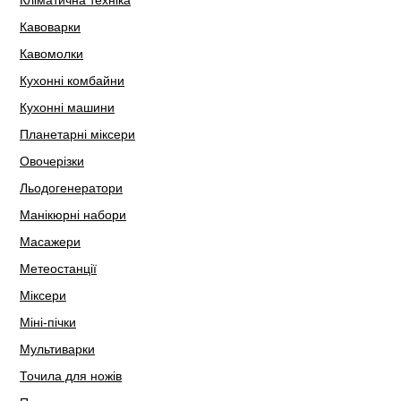
Кліматична техніка
Кавоварки
Кавомолки
Кухонні комбайни
Кухонні машини
Планетарні міксери
Овочерізки
Льодогенератори
Манікюрні набори
Масажери
Метеостанції
Міксери
Міні-пічки
Мультиварки
Точила для ножів