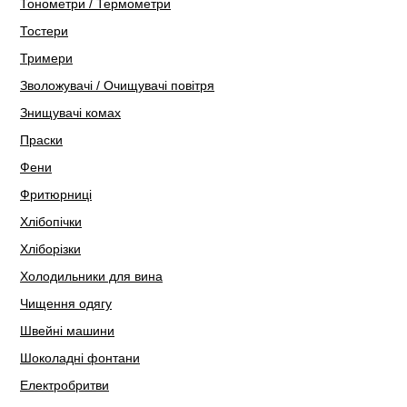
Тонометри / Термометри
Тостери
Тримери
Зволожувачі / Очищувачі повітря
Знищувачі комах
Праски
Фени
Фритюрниці
Хлібопічки
Хліборізки
Холодильники для вина
Чищення одягу
Швейні машини
Шоколадні фонтани
Електробритви