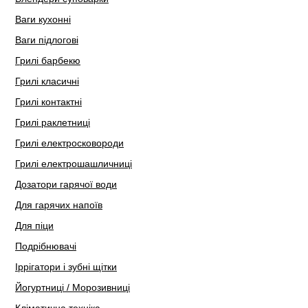
Ваги кухонні
Ваги підлогові
Грилі барбекю
Грилі класичні
Грилі контактні
Грилі раклетниці
Грилі електросковороди
Грилі електрошашличниці
Дозатори гарячої води
Для гарячих напоїв
Для піци
Подрібнювачі
Іррігатори і зубні щітки
Йогуртниці / Морозивниці