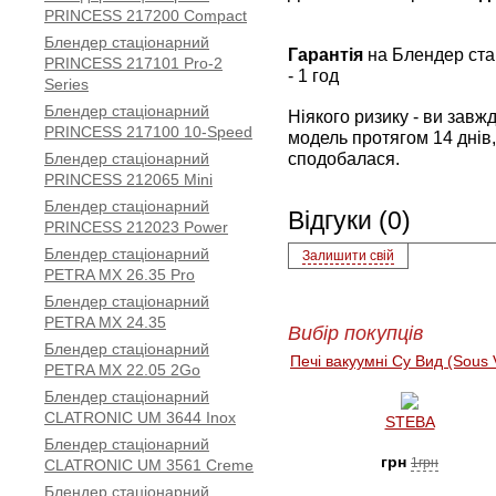
PRINCESS 217200 Compact
Блендер стаціонарний
Гарантія
на Блендер ст
PRINCESS 217101 Pro-2
- 1 год
Series
Блендер стаціонарний
Ніякого ризику - ви зав
PRINCESS 217100 10-Speed
модель протягом 14 днів,
сподобалася.
Блендер стаціонарний
PRINCESS 212065 Mini
Блендер стаціонарний
Відгуки (0)
PRINCESS 212023 Power
Блендер стаціонарний
Залишити свій
PETRA MX 26.35 Pro
Блендер стаціонарний
PETRA MX 24.35
Вибір покупців
Блендер стаціонарний
Печі вакуумні Су Вид (Sous 
PETRA MX 22.05 2Go
Блендер стаціонарний
CLATRONIC UM 3644 Inox
STEBA
Блендер стаціонарний
грн
1грн
CLATRONIC UM 3561 Creme
Блендер стаціонарний