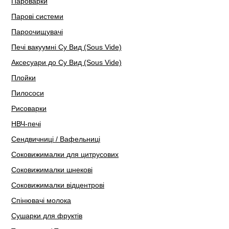
Пароварки
Парові системи
Пароочищувачі
Печі вакуумні Су Вид (Sous Vide)
Аксесуари до Су Вид (Sous Vide)
Плойки
Пилососи
Рисоварки
НВЧ-печі
Сендвичниці / Вафельниці
Соковижималки для цитрусових
Соковижималки шнекові
Соковижималки відцентрові
Спінювачі молока
Сушарки для фруктів