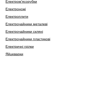
Електром'ясорубки
Електроножі
Електроплити
Електрочайники металеві
Електрочайники скляні
Електрочайники пластикові
Електричні грілки
Яйцеварки