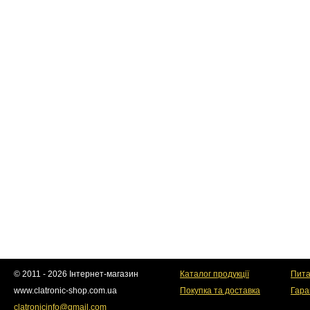
© 2011 - 2026 Інтернет-магазин
Каталог продукції
Пита
www.clatronic-shop.com.ua
Покупка та доставка
Гара
clatronicinfo@gmail.com