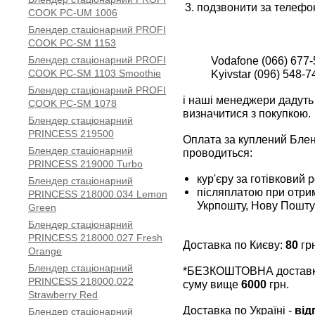
подзвонити за телефо
COOK PC-UM 1006
Блендер стаціонарний PROFI
COOK PC-SM 1153
Блендер стаціонарний PROFI
Vodafone (066) 677-
COOK PC-SM 1103 Smoothie
Kyivstar (096) 548-7
Блендер стаціонарний PROFI
і наші менеджери дадуть 
COOK PC-SM 1078
визначитися з покупкою.
Блендер стаціонарний
PRINCESS 219500
Оплата за куплений Бле
Блендер стаціонарний
проводиться:
PRINCESS 219000 Turbo
кур'єру за готівковий 
Блендер стаціонарний
післяплатою при отрим
PRINCESS 218000.034 Lemon
Укрпошту, Нову Пошту
Green
Блендер стаціонарний
PRINCESS 218000.027 Fresh
Доставка по Києву:
80
грн
Orange
Блендер стаціонарний
*БЕЗКОШТОВНА доставка 
PRINCESS 218000.022
суму вище
6000
грн.
Strawberry Red
Доставка по Україні -
від
Блендер стаціонарний