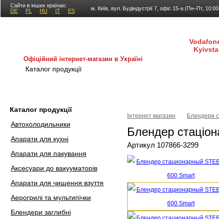
Сайти в інших країнах:
м. Київ, вул. Будіндустрії 7, офіс 15-а (Пн–Пт, 10:0
DE
PL
HU
IT
ES
Vodafone
Kyivsta
Офіційний інтернет-магазин в Україні
Каталог продукції
Покупка і доставка
Гаран
Каталог продукції
Інтернет магазин
Блендери с
Автохолодильники
Блендер стаціо
Апарати для кухні
Артикул 107866-3299
Апарати для пакування
Аксесуари до вакууматорів
Апарати для чищення взуття
Аерогрилі та мультипічки
Блендери заглибні