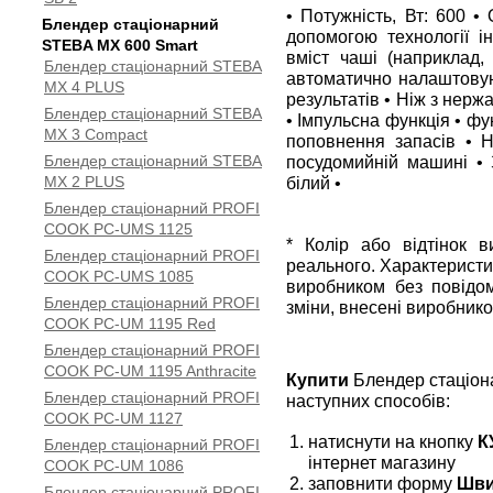
• Потужність, Вт: 600 • 
Блендер стаціонарний
допомогою технології і
STEBA MX 600 Smart
вміст чаші (наприклад,
Блендер стаціонарний STEBA
автоматично налаштовую
MX 4 PLUS
результатів • Ніж з нерж
Блендер стаціонарний STEBA
• Імпульсна функція • фу
MX 3 Compact
поповнення запасів • Н
Блендер стаціонарний STEBA
посудомийній машині • 
MX 2 PLUS
білий •
Блендер стаціонарний PROFI
COOK PC-UMS 1125
* Колір або відтінок 
Блендер стаціонарний PROFI
реального. Характеристи
COOK PC-UMS 1085
виробником без повідом
Блендер стаціонарний PROFI
зміни, внесені виробнико
COOK PC-UM 1195 Red
Блендер стаціонарний PROFI
COOK PC-UM 1195 Anthracite
Купити
Блендер стаціон
Блендер стаціонарний PROFI
наступних способів:
COOK PC-UM 1127
натиснути на кнопку
К
Блендер стаціонарний PROFI
інтернет магазину
COOK PC-UM 1086
заповнити форму
Шви
Блендер стаціонарний PROFI