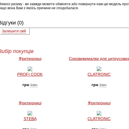
Ніякого ризику - ви завжди можете обміняти або повернути нам цю модель прот
якщо вона Вам з якоїсь причини не сподобалася.
Відгуки (0)
Залишити свій
Вибір покупців
Фритюрниці
Соковижималки для цитрусови
PROFI COOK
CLATRONIC
грн
грн
1грн
1грн
Фритюрниці
Фритюрниці
STEBA
CLATRONIC