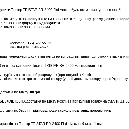
Купити
Тостер TRISTAR BR-2400 Flat можна будь-яким з наступних способів:
натиснути на кнопку
КУПИТИ
і заповнити спеціальну форму (кошик) інтерн
заповнити форму
Швидко купити
.
подзвонити за телефонами:
Vodafone (066) 677-55-19
Kyivstar (096) 548-74-74
 наші менеджери дадуть відповідь на всі Ваші питання і допоможуть визначити
Оплата за куплений Тостер TRISTAR BR-2400 Flat проводиться:
кур'єру за готівковий розрахунок (при покупці в Києві)
післяплатою при отриманні товару (у разі доставки товару через Укрпошту
Доставка по Києву:
80
грн.
*БЕЗКОШТОВНА доставка по Києву можлива при купівлі товару на суму вище
6
оставка по Україні -
відповідно до тарифів поштових перевізників
Гарантія
на Тостер TRISTAR BR-2400 Flat
від виробника - 1 год