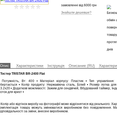
замовленні від 6000 грн
Знайшли дешевше?
Опис
Характеристики
Інструкція
Описание (RU)
Характери
•
Тостер TRISTAR BR-2400 Flat
• Потужність, Вт: 400 • Матеріал корпусу: Пластик • Тип управління: 
обертається • Колір продукту: Нержавіюча сталь, Білий • Розмір лотка для 
23.2x20 • Додаткові можливості: Зажим для cендвічей, Вбудований таймер, Ін
оток для крихт •
 Колір або відтінок виробу на фотографії може відрізнятися від реального. Ха
комплектація товару можуть змінюватися виробником без повідомлення. М
ідповідальності за зміни, внесені виробником.