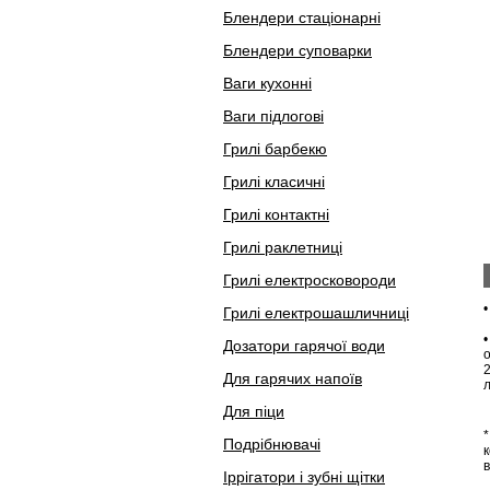
Блендери стаціонарні
Блендери суповарки
Ваги кухонні
Ваги підлогові
Грилі барбекю
Грилі класичні
Грилі контактні
Грилі раклетниці
Грилі електросковороди
Грилі електрошашличниці
Дозатори гарячої води
Для гарячих напоїв
л
Для піци
*
Подрібнювачі
в
Іррігатори і зубні щітки