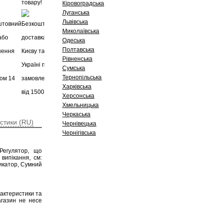
Кіровоградська
Луганська
Львівська
Миколаївська
Одеська
Полтавська
Рівненська
Сумська
Тернопільська
Харківська
Херсонська
Хмельницька
Черкаська
стики (RU)
Чернівецька
Чернігівська
Регулятор, що
випікання, см:
дикатор, Сумний
рактеристики та
агазин не несе