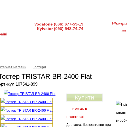
діндустрії 7, офіс 15-а (Пн–Пт, 10:00–18:00)
Німець
Vodafone (066) 677-55-19
Kyivstar (096) 548-74-74
за
аїні
ка і доставка
Гарантія і сервіс
Питання-відповіді
Інтернет магазин
Тостери
Тостер TRISTAR BR-2400 Flat
Артикул 107541-899
Купити
немає в
наявності
Доставка: безкоштовно при