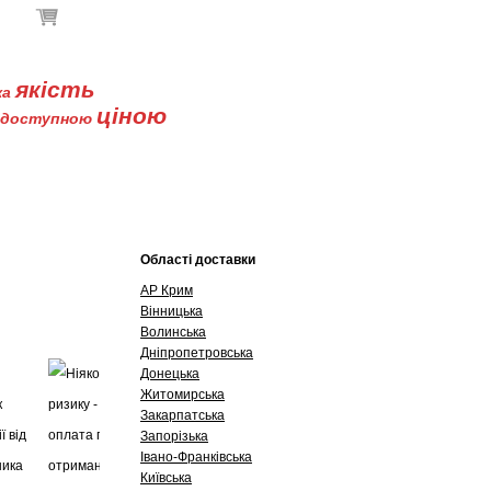
В кошику немає товарів
якість
ка
ціною
доступною
Буклети
Контакти
Області доставки
АР Крим
Вінницька
Волинська
Дніпропетровська
Донецька
Житомирська
Закарпатська
Запорізька
Івано-Франківська
Київська