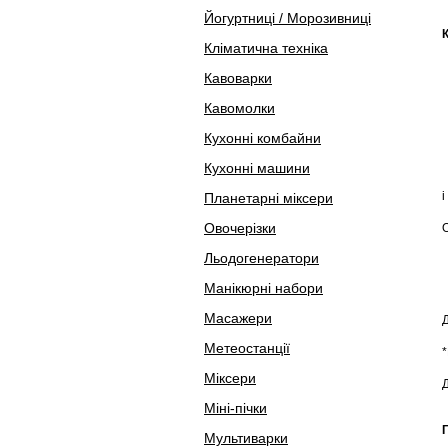
Йогуртниці / Морозивниці
Кліматична техніка
Кавоварки
Кавомолки
Кухонні комбайни
Кухонні машини
і
Планетарні міксери
Овочерізки
Льодогенератори
Манікюрні набори
Масажери
Метеостанції
Міксери
Д
Міні-пічки
Мультиварки