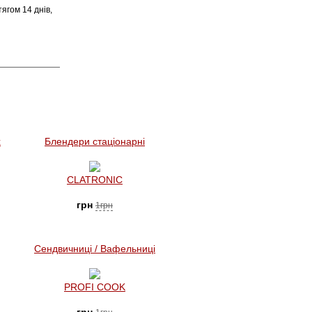
ягом 14 днів,
х
Блендери стаціонарні
CLATRONIC
грн
1грн
Сендвичниці / Вафельниці
PROFI COOK