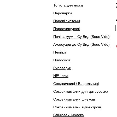
Точила для ножів
Пароварки
Парові системи
Пароочищувачі
Печі вакуумні Су Вид (Sous Vide)
Аксесуари до Су Вид (Sous Vide)
Плойки
Пилососи
Рисоварки
НВЧ-печі
Сендвичниці / Вафельниці
Соковижималки для цитрусових
Соковижималки шнекові
Соковижималки відцентрові
Спінювачі молока