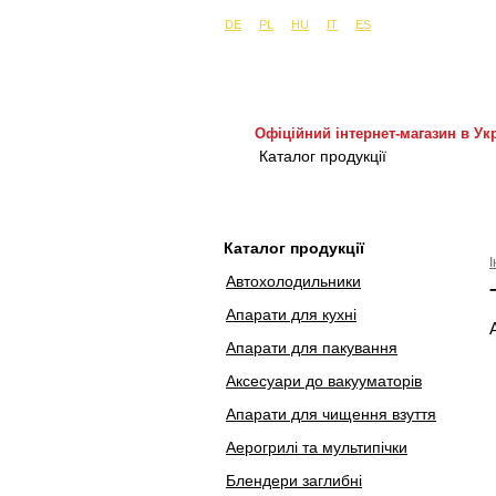
Сайти в інших країнах:
м. Київ, вул. Бу
DE
PL
HU
IT
ES
Офіційний інтернет-магазин в Укр
Каталог продукції
Покуп
Каталог продукції
Автохолодильники
Апарати для кухні
Апарати для пакування
Аксесуари до вакууматорів
Апарати для чищення взуття
Аерогрилі та мультипічки
Блендери заглибні