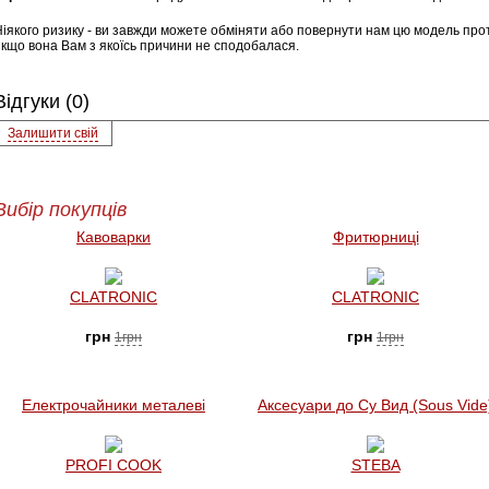
Ніякого ризику - ви завжди можете обміняти або повернути нам цю модель прот
якщо вона Вам з якоїсь причини не сподобалася.
Відгуки (0)
Залишити свій
Вибір покупців
Кавоварки
Фритюрниці
CLATRONIC
CLATRONIC
грн
грн
1грн
1грн
Електрочайники металеві
Аксесуари до Су Вид (Sous Vide
PROFI COOK
STEBA