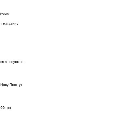
собів:
ет магазину
ся з покупкою.
, Нову Пошту)
000
грн.