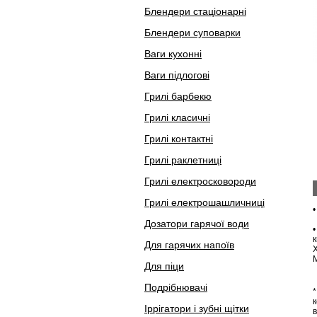
Блендери стаціонарні
Блендери суповарки
Ваги кухонні
Ваги підлогові
Грилі барбекю
Грилі класичні
Грилі контактні
Грилі раклетниці
Грилі електросковороди
Грилі електрошашличниці
Дозатори гарячої води
•
Для гарячих напоїв
М
Для піци
Подрібнювачі
*
Іррігатори і зубні щітки
в