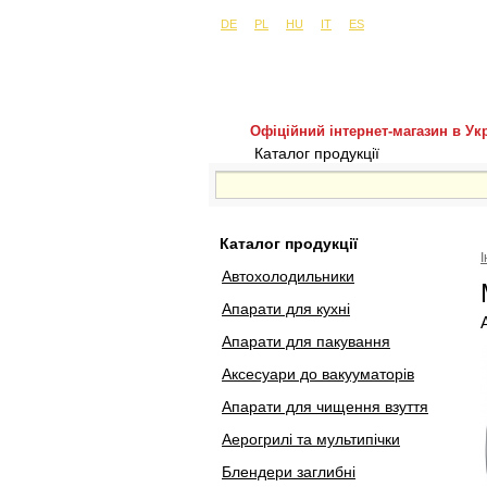
Сайти в інших країнах:
м. Київ, вул. Бу
DE
PL
HU
IT
ES
Офіційний інтернет-магазин в Укр
Каталог продукції
Покуп
Каталог продукції
Автохолодильники
Апарати для кухні
Апарати для пакування
Аксесуари до вакууматорів
Апарати для чищення взуття
Аерогрилі та мультипічки
Блендери заглибні