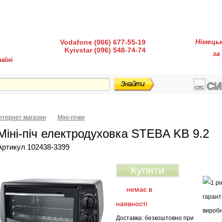
діндустрії 7, офіс 15-а (Пн–Пт, 10:00–18:00)
Німець
Vodafone (066) 677-55-19
Kyivstar (096) 548-74-74
за
аїні
ка і доставка
Гарантія і сервіс
Питання-відповіді
Інтернет магазин
Міні-пічки
Міні-піч електродуховка STEBA KB 9.2
Артикул 102438-3399
Купити
немає в
наявності
Доставка: безкоштовно при