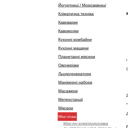
Йогуртниці / Морозивниці
Кліматична техніка
Кавоварки
Кавомолки
Кухонні комбайни
Кухонні машини
Планетарні міксери
і
Овочерізки
Льодогенератори
Манікюрні набори
Масажери
Метеостанції
Міксери
Д
Міні-пічки
Міні-піч електродуховка