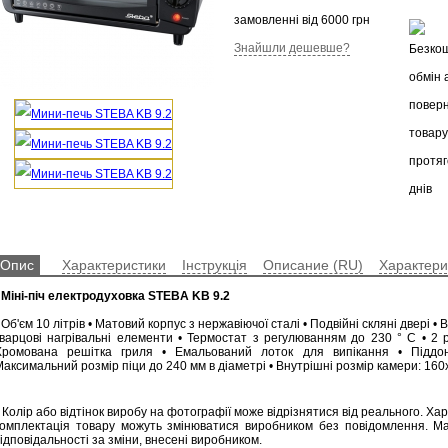
замовленні від 6000 грн
Знайшли дешевше?
Опис
Характеристики
Інструкція
Описание (RU)
Характери
•
Міні-піч електродуховка STEBA KB 9.2
 Об'єм 10 літрів • Матовий корпус з нержавіючої сталі • Подвійні скляні двері •
кварцові нагрівальні елементи • Термостат з регулюванням до 230 ° С • 2 р
Хромована решітка гриля • Емальований лоток для випікання • Піддо
аксимальний розмір піци до 240 мм в діаметрі • Внутрішні розмір камери: 160
 Колір або відтінок виробу на фотографії може відрізнятися від реального. Ха
комплектація товару можуть змінюватися виробником без повідомлення. М
ідповідальності за зміни, внесені виробником.