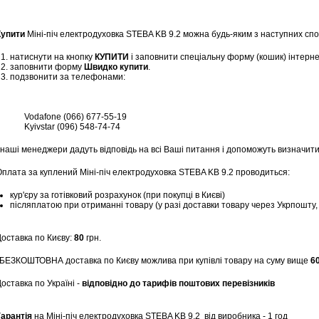
Купити
Міні-піч електродуховка STEBA KB 9.2 можна будь-яким з наступних спо
натиснути на кнопку
КУПИТИ
і заповнити спеціальну форму (кошик) інтерн
заповнити форму
Швидко купити
.
подзвонити за телефонами:
Vodafone (066) 677-55-19
Kyivstar (096) 548-74-74
 наші менеджери дадуть відповідь на всі Ваші питання і допоможуть визначити
Оплата за куплений Міні-піч електродуховка STEBA KB 9.2 проводиться:
кур'єру за готівковий розрахунок (при покупці в Києві)
післяплатою при отриманні товару (у разі доставки товару через Укрпошту
Доставка по Києву:
80
грн.
*БЕЗКОШТОВНА доставка по Києву можлива при купівлі товару на суму вище
6
оставка по Україні -
відповідно до тарифів поштових перевізників
Гарантія
на Міні-піч електродуховка STEBA KB 9.2
від виробника - 1 год