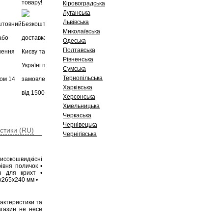
Кіровоградська
Луганська
Львівська
Миколаївська
Одеська
Полтавська
Рівненська
Сумська
Тернопільська
Харківська
Херсонська
Хмельницька
Черкаська
Чернівецька
стики (RU)
Чернігівська
 Високошвидкісні
івня поличок •
н для крихт •
х265х240 мм •
рактеристики та
агазин не несе