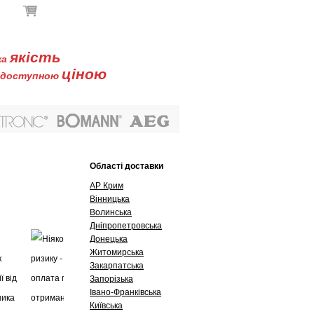
В кошику немає товарів
якість
ка
ціною
доступною
Буклети
Контакти
Області доставки
АР Крим
Вінницька
Волинська
Дніпропетровська
Донецька
Житомирська
Закарпатська
Запорізька
Івано-Франківська
Київська