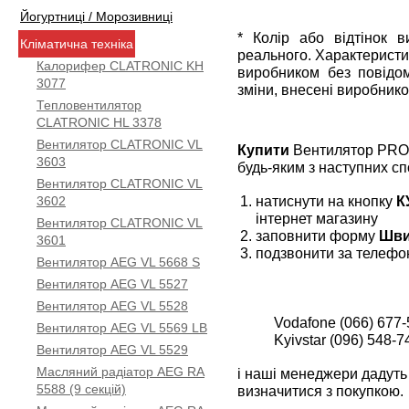
Йогуртниці / Морозивниці
* Колір або відтінок 
Кліматична техніка
реального. Характеристи
Калорифер CLATRONIC KH
виробником без повідом
3077
зміни, внесені виробнико
Тепловентилятор
CLATRONIC HL 3378
Вентилятор CLATRONIC VL
Купити
Вентилятор PROF
3603
будь-яким з наступних сп
Вентилятор CLATRONIC VL
натиснути на кнопку
К
3602
інтернет магазину
Вентилятор CLATRONIC VL
заповнити форму
Шви
3601
подзвонити за телефо
Вентилятор AEG VL 5668 S
Вентилятор AEG VL 5527
Вентилятор AEG VL 5528
Vodafone (066) 677-
Вентилятор AEG VL 5569 LB
Kyivstar (096) 548-7
Вентилятор AEG VL 5529
Масляний радіатор AEG RA
і наші менеджери дадуть 
5588 (9 секцій)
визначитися з покупкою.