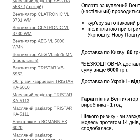
Масляний радіатор AEG RA
Оплата за куплений Вен
5587 (7 секцій)
(настільный) проводитьс
Вентилятор CLATRONIC VL
3731 WM
кур'єру за готівковий 
Вентилятор CLATRONIC VL
післяплатою при отрим
3730 WM
Укрпошту, Нову Пошту
Вентилятор AEG VL 5606
WMN
Доставка по Києву:
80
грн
Вентилятор AEG VL 5525 MN
(настільный)
*БЕЗКОШТОВНА доставка 
Вентилятор TRISTAR VE-
суму вище
6000
грн.
5962
Доставка по Україні -
від
Обігрівач кварцевий TRISTAR
KA-5010
Масляний радіатор TRISTAR
Гарантія
на Вентилятор 
KA-5113
виробника - 1 год
Масляний радіатор TRISTAR
KA-5111
Ніякого ризику - ви зав
Електрокамін BOMANN EK
модель протягом 14 днів,
6020
сподобалася.
Масляний радіатор