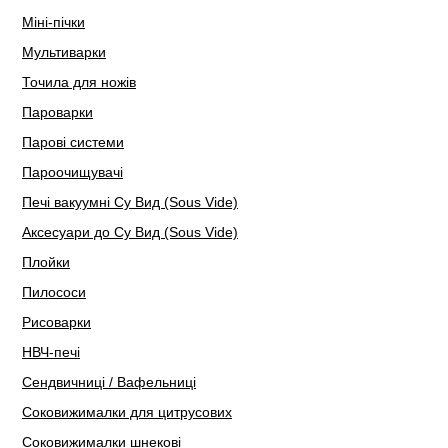
Міні-пічки
Мультиварки
Точила для ножів
Пароварки
Парові системи
Пароочищувачі
Печі вакуумні Су Вид (Sous Vide)
Аксесуари до Су Вид (Sous Vide)
Плойки
Пилососи
Рисоварки
НВЧ-печі
Сендвичниці / Вафельниці
Соковижималки для цитрусових
Соковижималки шнекові