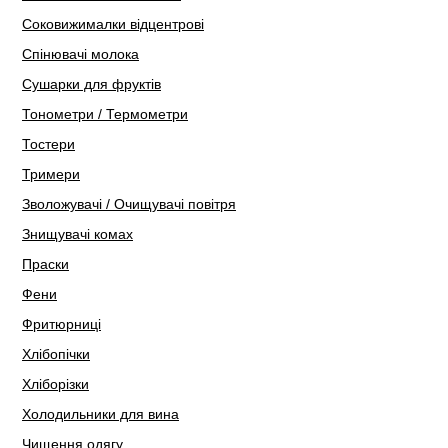
Соковижималки відцентрові
Спінювачі молока
Сушарки для фруктів
Тонометри / Термометри
Тостери
Тримери
Зволожувачі / Очищувачі повітря
Знищувачі комах
Праски
Фени
Фритюрниці
Хлібопічки
Хліборізки
Холодильники для вина
Чищення одягу