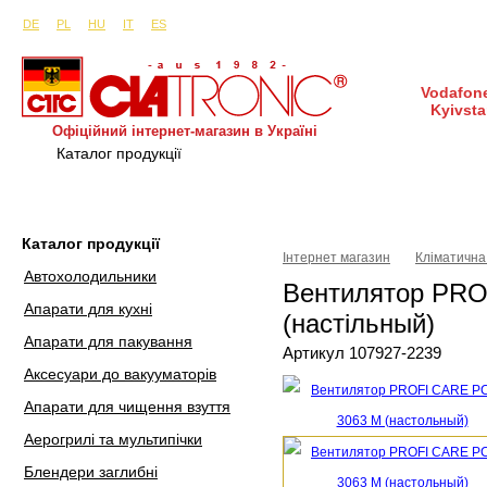
Сайти в інших країнах:
м. Київ, вул. Будіндустрії 7, офіс 15-а (Пн–Пт, 10:0
DE
PL
HU
IT
ES
Vodafone
Kyivsta
Офіційний інтернет-магазин в Україні
Каталог продукції
Покупка і доставка
Гаран
Каталог продукції
Інтернет магазин
Кліматична
Автохолодильники
Вентилятор PRO
Апарати для кухні
(настільный)
Апарати для пакування
Артикул 107927-2239
Аксесуари до вакууматорів
Апарати для чищення взуття
Аерогрилі та мультипічки
Блендери заглибні