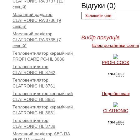
CLATRONIC RA 3737 (11
Відгуки (0)
секцій)
Масляний радіатор
Залишити свій
CLATRONIC RA 3736 (9
секцій)
Масляний радіатор
Вибір покупців
CLATRONIC RA 3735 (7
Електрочайники скляні
секцій)
Тепловентилятор керамічний
PROFI CARE PC-HL 3086
PROFI COOK
Тепловентилятор
CLATRONIC HL 3762
грн
1грн
Тепловентилятор
CLATRONIC HL 3761
Тепловентилятор керамічний
Подрібнювачі
CLATRONIC HL 3651
Тепловентилятор керамічний
CLATRONIC
CLATRONIC HL 3631
Тепловентилятор
грн
1грн
CLATRONIC HL 3738
Масляний радіатор AEG RA
5589 (11 секцій)