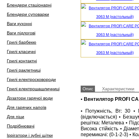
Блендери стаціонарні
Блендери суповарки
Ваги кухонні
Ваги підлогові
Грилі барбекю
Грилі класичні
Грилі контактні
Грилі раклетниці
Грилі електросковороди
Грилі електрошашличниці
Опис
Характеристики
Дозатори гарячої води
•
Вентилятор PROFI CAR
Для гарячих напоїв
• Потужність, Вт: 30 •
(відключається) • Безшу
Для піци
решітка: Металева • Під
Подрібнювачі
Висока стійкість • Діамет
перемикачі: (0-1-2-3) • К
Іррігатори і зубні щітки