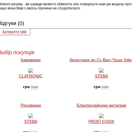
Ніякого ризику - ви завжди можете обміняти або повернути нам цю модель прот
якщо вона Вам з якоїсь причини не сподобалася.
Відгуки (0)
Залишити свій
Вибір покупців
Кавоварки
Аксесуари до Су Вид (Sous Vide
CLATRONIC
STEBA
грн
грн
1грн
1грн
Рисоварки
Електрочайники металеві
STEBA
PROFI COOK