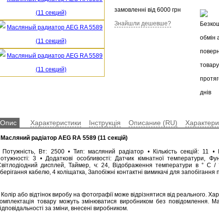
замовленні від 6000 грн
Знайшли дешевше?
Опис
Характеристики
Інструкція
Описание (RU)
Характери
•
Масляний радіатор AEG RA 5589 (11 секцій)
• Потужність, Вт: 2500 • Тип: масляний радіатор • Кількість секцій: 11 • К
потужності: 3 • Додаткові особливості: Датчик кімнатної температури, Функц
Світлодіодний дисплей, Таймер, ч: 24, Відображення температури в ° C / 
берігання кабелю, 4 коліщатка, Запобіжні контактні вимикачі для запобігання 
 Колір або відтінок виробу на фотографії може відрізнятися від реального. Ха
комплектація товару можуть змінюватися виробником без повідомлення. М
ідповідальності за зміни, внесені виробником.