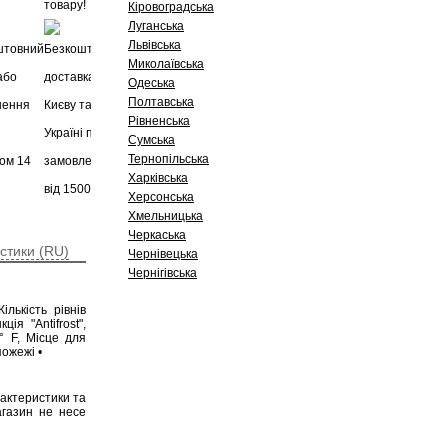
Кіровоградська
Луганська
Львівська
Миколаївська
Одеська
Полтавська
Рівненська
Сумська
Тернопільська
Харківська
Херсонська
Хмельницька
Черкаська
стики (RU)
Чернівецька
Чернігівська
ількість рівнів
ія "Antifrost",
° F, Місце для
пожежі •
рактеристики та
агазин не несе