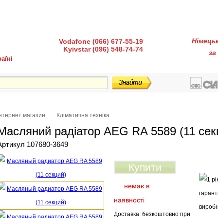
діндустрії 7, офіс 15-а (Пн–Пт, 10:00–18:00)
Німець
Vodafone (066) 677-55-19
Kyivstar (096) 548-74-74
за
аїні
ка і доставка
Гарантія і сервіс
Питання-відповіді
Інтернет магазин
Кліматична техніка
Масляний радіатор AEG RA 5589 (11 сек
Артикул 107680-3649
Купити
немає в
наявності
Доставка: безкоштовно при