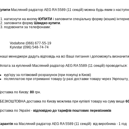
Купити
Масляний радіатор AEG RA 5589 (11 секцій) можна будь-яким з наступн
натиснути на кнопку
КУПИТИ
і заповнити спеціальну форму (кошик) інтерн
заповнити форму
Швидко купити
.
подзвонити за телефонами:
Vodafone (066) 677-55-19
Kyivstar (096) 548-74-74
 наші менеджери дадуть відповідь на всі Ваші питання і допоможуть визначити
Оплата за куплений Масляний радіатор AEG RA 5589 (11 секцій) проводиться:
кур'єру за готівковий розрахунок (при покупці в Києві)
післяплатою при отриманні товару (у разі доставки товару через Укрпошту
Доставка по Києву:
80
грн.
*БЕЗКОШТОВНА доставка по Києву можлива при купівлі товару на суму вище
6
оставка по Україні -
відповідно до тарифів поштових перевізників
Гарантія
на Масляний радіатор AEG RA 5589 (11 секцій)
від виробника - 1 год