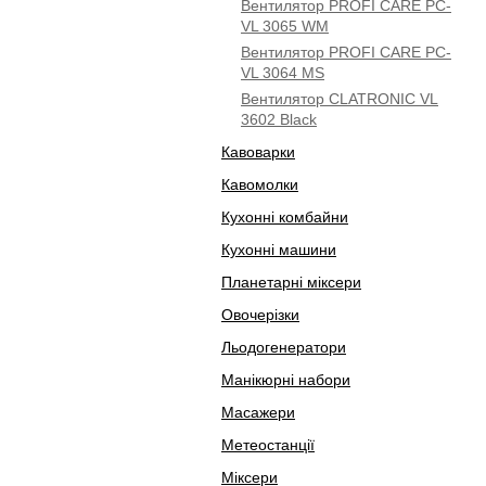
Вентилятор PROFI CARE PC-
VL 3065 WM
Вентилятор PROFI CARE PC-
VL 3064 MS
Вентилятор CLATRONIC VL
3602 Black
Кавоварки
Кавомолки
Кухонні комбайни
Кухонні машини
Планетарні міксери
Овочерізки
Льодогенератори
Манікюрні набори
Масажери
Метеостанції
Міксери