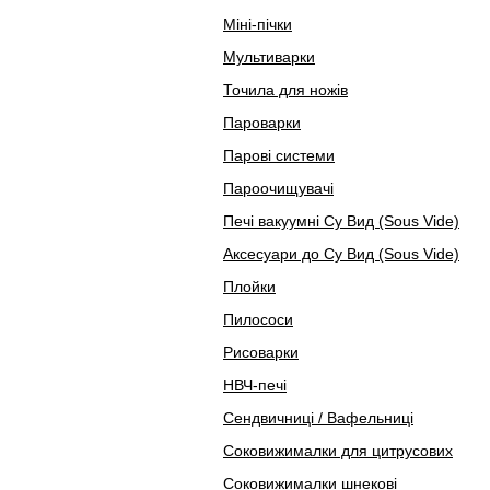
Міні-пічки
Мультиварки
Точила для ножів
Пароварки
Парові системи
Пароочищувачі
Печі вакуумні Су Вид (Sous Vide)
Аксесуари до Су Вид (Sous Vide)
Плойки
Пилососи
Рисоварки
НВЧ-печі
Сендвичниці / Вафельниці
Соковижималки для цитрусових
Соковижималки шнекові