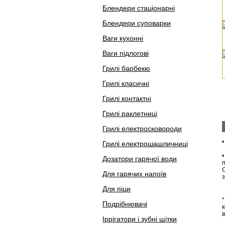
Блендери стаціонарні
Блендери суповарки
Ваги кухонні
Ваги підлогові
Грилі барбекю
Грилі класичні
Грилі контактні
Грилі раклетниці
Грилі електросковороди
Грилі електрошашличниці
Дозатори гарячої води
Для гарячих напоїв
з
Для піци
*
Подрібнювачі
в
Іррігатори і зубні щітки