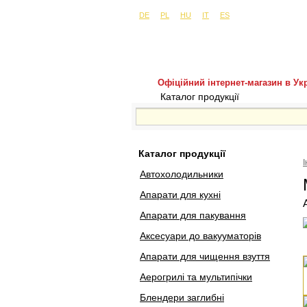
Сайти в інших країнах:
м. Київ, вул. Бу
DE
PL
HU
IT
ES
Офіційний інтернет-магазин в Укр
Каталог продукції
Покуп
Каталог продукції
Автохолодильники
Апарати для кухні
Апарати для пакування
Аксесуари до вакууматорів
Апарати для чищення взуття
Аерогрилі та мультипічки
Блендери заглибні