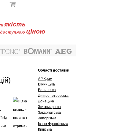
В кошику немає товарів
якість
ка
ціною
доступною
Буклети
Контакти
Області доставки
цій)
АР Крим
Вінницька
Волинська
Дніпропетровська
Донецька
Житомирська
Закарпатська
Запорізька
Івано-Франківська
Київська