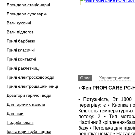
Блендери стаціонарні
Блендери суповарки
Ваги кухонні
Ваги підлогові
Грилі барбекю
Грилі класичні
Грилі контактні
Грилі раклетниці
Грилі електросковороди
Опис
Характеристики
Грилі електрошашличниці
•
Фен PROFI CARE PC-H
Дозатори гарячої води
• Потужність, Вт 1800 
Для гарячих напоїв
перегріву: є • Кнопка по
Кількість температурних 
Для піци
потоку: 2 • Тип мотор
Настінний кріплення-баз
Подрібнювачі
базу • Петелька для підв
Іррігатори і зубні щітки
решітка: немає • Насадки