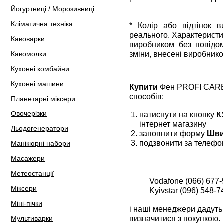
Йогуртниці / Морозивниці
Кліматична техніка
* Колір або відтінок 
реального. Характеристи
Кавоварки
виробником без повідом
зміни, внесені виробнико
Кавомолки
Кухонні комбайни
Кухонні машини
Купити
Фен PROFI CARE 
способів:
Планетарні міксери
Овочерізки
натиснути на кнопку
К
інтернет магазину
Льодогенератори
заповнити форму
Шви
подзвонити за телефо
Манікюрні набори
Масажери
Метеостанції
Vodafone (066) 677-
Міксери
Kyivstar (096) 548-7
Міні-пічки
і наші менеджери дадуть 
визначитися з покупкою.
Мультиварки