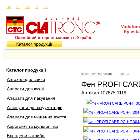
Сайти в інших країнах:
м. Київ, вул. Будіндустрії 7, офіс 15-а (Пн–Пт, 10:0
DE
PL
HU
IT
ES
Vodafone
Kyivsta
Офіційний інтернет-магазин в Україні
Каталог продукції
Покупка і доставка
Гаран
Каталог продукції
Інтернет магазин
Фени
Автохолодильники
Фен PROFI CAR
Апарати для кухні
Артикул 107675-1119
Апарати для пакування
Аксесуари до вакууматорів
Апарати для чищення взуття
Аерогрилі та мультипічки
Блендери заглибні