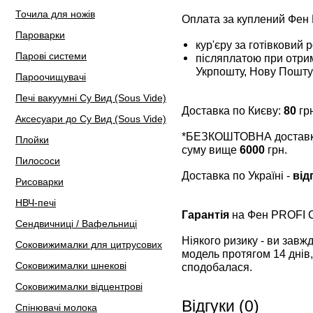
Точила для ножів
Оплата за куплений Фен
Пароварки
кур'єру за готівковий 
Парові системи
післяплатою при отрим
Укрпошту, Нову Пошту
Пароочищувачі
Печі вакуумні Су Вид (Sous Vide)
Доставка по Києву:
80
грн
Аксесуари до Су Вид (Sous Vide)
*БЕЗКОШТОВНА доставка 
Плойки
суму вище
6000
грн.
Пилососи
Доставка по Україні -
від
Рисоварки
НВЧ-печі
Гарантія
на Фен PROFI 
Сендвичниці / Вафельниці
Ніякого ризику - ви зав
Соковижималки для цитрусових
модель протягом 14 днів,
Соковижималки шнекові
сподобалася.
Соковижималки відцентрові
Відгуки (0)
Спінювачі молока