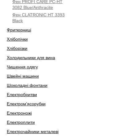
Фен PROFI CARE PC-HT
3082 Blue/Anthracite
Фен CLATRONIC HT 3393
Black
Фритюрниці
Хлібопічки
Хліборізки
Холодильники для вина
Чищення одягу
Швейні машини
Шоколадні фонтани
Електробритви
Електром'ясорубки
Електроножі
Електроплити
Електрочайники металеві