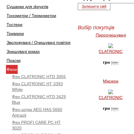
Сушарки для фруктів
Залишити свій
Тонометри / Термометри
Тостери
Вибір покупців
Тримери
Пароочищувачі
Зволожувачі / Очищувачі повітря
Знищувачі комах
CLATRONIC
Праски
грн
1грн
Фени
Фен CLATRONIC HTD 3055
Міксери
Фен CLATRONIC HT 3393
White
Фен CLATRONIC HTD 3429
CLATRONIC
Blue
грн
1грн
Фен-щітка AEG HAS 5660
Antrazit
Фен PROFI CARE PC-HT
3020