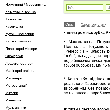
Йогуртниці / Морозивниці
Кліматична техніка
Кавоварки
Опис
Характеристики
Кавомолки
•
Електром'ясорубка P
Кухонні комбайни
Кухонні машини
• Максимальна Потужн
Номінальна Потужність (
Планетарні міксери
"Реверс": є • Кількість 
"кебе", насадка для ви
Овочерізки
подрібнюючих диска діам
Льодогенератори
грубої обробки (3 мм / 5 м
Манікюрні набори
Масажери
* Колір або відтінок 
реального. Характеристи
Метеостанції
виробником без повідом
зміни, внесені виробнико
Міксери
Міні-пічки
Мультиварки
Купити
Електром'ясоруб