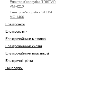
Електром'ясорубка TRISTAR
VM-4210
Електром'ясорубка STEBA
МG 1400
Електроножі
Електроплити
Електрочайники металеві
Електрочайники скляні
Електрочайники пластикові
Електричні грілки
Яйцеварки