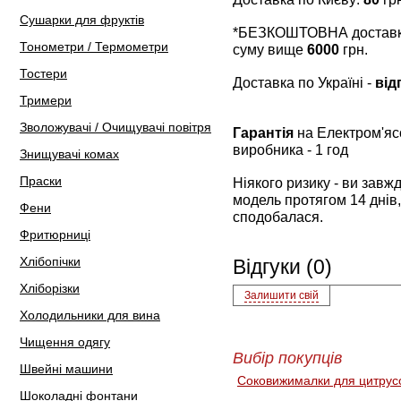
Сушарки для фруктів
*БЕЗКОШТОВНА доставка 
Тонометри / Термометри
суму вище
6000
грн.
Тостери
Доставка по Україні -
від
Тримери
Зволожувачі / Очищувачі повітря
Гарантія
на Електром'я
виробника - 1 год
Знищувачі комах
Праски
Ніякого ризику - ви зав
модель протягом 14 днів,
Фени
сподобалася.
Фритюрниці
Хлібопічки
Відгуки (0)
Хліборізки
Залишити свій
Холодильники для вина
Чищення одягу
Вибір покупців
Швейні машини
Соковижималки для цитрус
Шоколадні фонтани