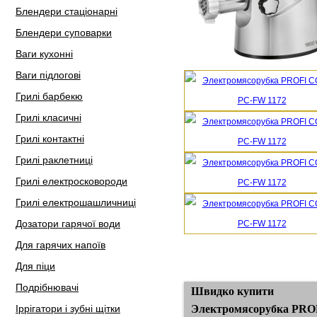
Блендери стаціонарні
Блендери суповарки
Ваги кухонні
Ваги підлогові
Грилі барбекю
Грилі класичні
Грилі контактні
Грилі раклетниці
Грилі електросковороди
Грилі електрошашличниці
Дозатори гарячої води
Для гарячих напоїв
Для піци
Подрібнювачі
Швидко купити
Іррігатори і зубні щітки
Электромясорубка PRO