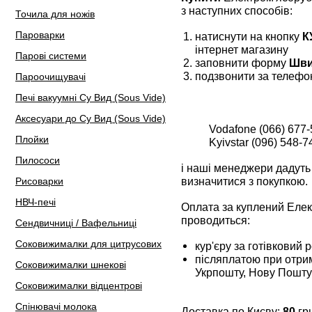
з наступних способів:
Точила для ножів
Пароварки
натиснути на кнопку
К
інтернет магазину
Парові системи
заповнити форму
Шви
подзвонити за телефо
Пароочищувачі
Печі вакуумні Су Вид (Sous Vide)
Аксесуари до Су Вид (Sous Vide)
Vodafone (066) 677-
Плойки
Kyivstar (096) 548-7
Пилососи
і наші менеджери дадуть 
визначитися з покупкою.
Рисоварки
НВЧ-печі
Оплата за куплений Еле
проводиться:
Сендвичниці / Вафельниці
Соковижималки для цитрусових
кур'єру за готівковий 
післяплатою при отрим
Соковижималки шнекові
Укрпошту, Нову Пошту
Соковижималки відцентрові
Спінювачі молока
Доставка по Києву:
80
грн