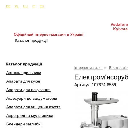
Сайти в інших країнах:
м. Київ, вул. Будіндустрії 7, офіс 15-а (Пн–Пт, 10:0
DE
PL
HU
IT
ES
Vodafone
Kyivsta
Офіційний інтернет-магазин в Україні
Каталог продукції
Покупка і доставка
Гаран
Каталог продукції
Інтернет магазин
Електром'я
Автохолодильники
Електром'ясору
Апарати для кухні
Артикул 107674-6559
Апарати для пакування
Аксесуари до вакууматорів
Апарати для чищення взуття
Аерогрилі та мультипічки
Блендери заглибні