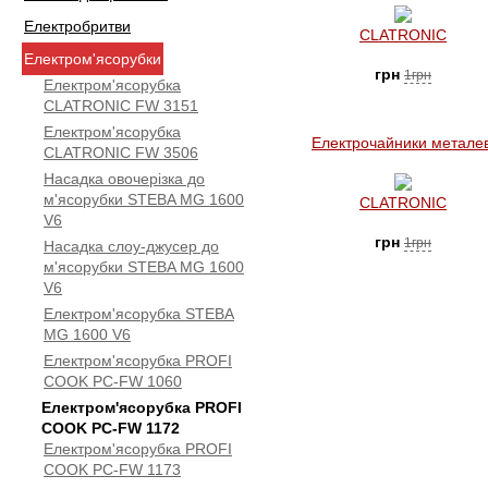
Електробритви
CLATRONIC
Електром'ясорубки
грн
1грн
Електром'ясорубка
CLATRONIC FW 3151
Електром'ясорубка
Електрочайники металев
CLATRONIC FW 3506
Насадка овочерізка до
м'ясорубки STEBA МG 1600
CLATRONIC
V6
грн
1грн
Насадка слоу-джусер до
м'ясорубки STEBA МG 1600
V6
Електром'ясорубка STEBA
МG 1600 V6
Електром'ясорубка PROFI
COOK PC-FW 1060
Електром'ясорубка PROFI
COOK PC-FW 1172
Електром'ясорубка PROFI
COOK PC-FW 1173