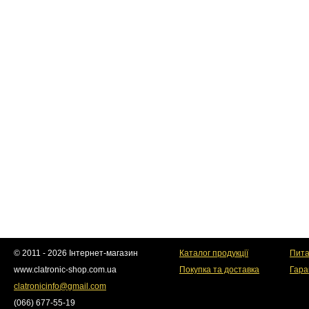
© 2011 - 2026 Інтернет-магазин
Каталог продукції
Пита
www.clatronic-shop.com.ua
Покупка та доставка
Гара
clatronicinfo@gmail.com
(066) 677-55-19