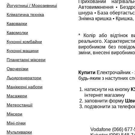
Прихований нагрівал
Йогуртниці / Морозивниці
Автовимкнення • Бездро
шнура • База обертається
Кліматична техніка
Знімна кришка • Кришка, 
Кавоварки
Кавомолки
* Колір або відтінок 
реального. Характеристи
Кухонні комбайни
виробником без повідом
Кухонні машини
зміни, внесені виробнико
Планетарні міксери
Овочерізки
Купити
Електрочайник -
Льодогенератори
будь-яким з наступних сп
Манікюрні набори
натиснути на кнопку
К
інтернет магазину
Масажери
заповнити форму
Шви
Метеостанції
подзвонити за телефо
Міксери
Міні-пічки
Vodafone (066) 677-
Мультиварки