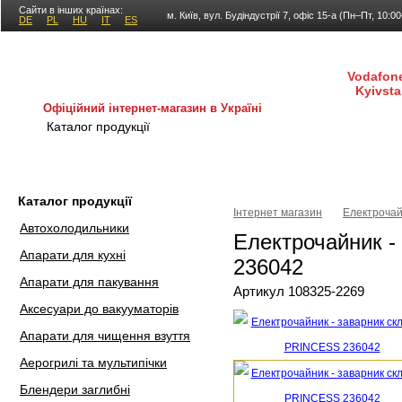
Сайти в інших країнах:
м. Київ, вул. Будіндустрії 7, офіс 15-а (Пн–Пт, 10:0
DE
PL
HU
IT
ES
Vodafone
Kyivsta
Офіційний інтернет-магазин в Україні
Каталог продукції
Покупка і доставка
Гаран
Каталог продукції
Інтернет магазин
Електрочай
Автохолодильники
Електрочайник -
Апарати для кухні
236042
Апарати для пакування
Артикул 108325-2269
Аксесуари до вакууматорів
Апарати для чищення взуття
Аерогрилі та мультипічки
Блендери заглибні