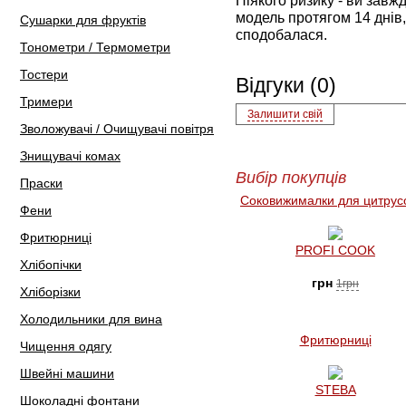
Ніякого ризику - ви зав
модель протягом 14 днів,
Сушарки для фруктів
сподобалася.
Тонометри / Термометри
Тостери
Відгуки (0)
Тримери
Залишити свій
Зволожувачі / Очищувачі повітря
Знищувачі комах
Вибір покупців
Праски
Соковижималки для цитрус
Фени
Фритюрниці
PROFI COOK
Хлібопічки
грн
1грн
Хліборізки
Холодильники для вина
Фритюрниці
Чищення одягу
Швейні машини
STEBA
Шоколадні фонтани