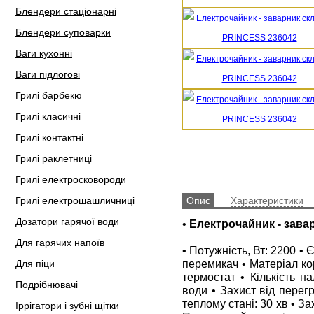
Блендери стаціонарні
Блендери суповарки
Ваги кухонні
Ваги підлогові
Грилі барбекю
Грилі класичні
Грилі контактні
Грилі раклетниці
Грилі електросковороди
Грилі електрошашличниці
Опис
Характеристики
Дозатори гарячої води
•
Електрочайник - зава
Для гарячих напоїв
• Потужність, Вт: 2200 • Є
перемикач • Матеріал ко
Для піци
термостат • Кількість н
Подрібнювачі
води • Захист від перег
теплому стані: 30 хв • За
Іррігатори і зубні щітки