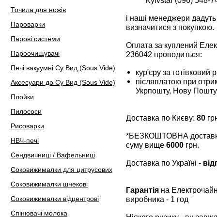
Kyivstar (096) 548-7
Точила для ножів
і наші менеджери дадуть 
Пароварки
визначитися з покупкою.
Парові системи
Оплата за куплений Еле
Пароочищувачі
236042 проводиться:
Печі вакуумні Су Вид (Sous Vide)
кур'єру за готівковий 
післяплатою при отрим
Аксесуари до Су Вид (Sous Vide)
Укрпошту, Нову Пошту
Плойки
Пилососи
Доставка по Києву:
80
грн
Рисоварки
*БЕЗКОШТОВНА доставка 
НВЧ-печі
суму вище
6000
грн.
Сендвичниці / Вафельниці
Доставка по Україні -
від
Соковижималки для цитрусових
Соковижималки шнекові
Гарантія
на Електрочайн
Соковижималки відцентрові
виробника - 1 год
Спінювачі молока