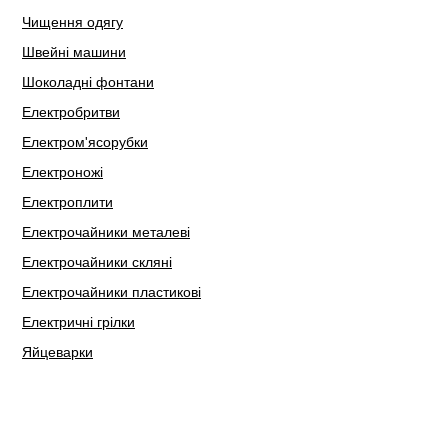
Чищення одягу
Швейні машини
Шоколадні фонтани
Електробритви
Електром'ясорубки
Електроножі
Електроплити
Електрочайники металеві
Електрочайники скляні
Електрочайники пластикові
Електричні грілки
Яйцеварки