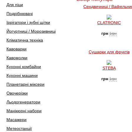
Для піци
Сендвичниці / Вафельни
Подрібнювачі
Іррігатори і зубні щітки
CLATRONIC
Йогуртниці / Морозивниці
грн
1грн
Кліматична техніка
Кавоварки
Сушарки для фруктів
Кавомолки
Кухонні комбайни
STEBA
Кухонні машини
грн
1грн
Планетарні міксери
Овочерізки
Льодогенератори
Манікюрні набори
Масажери
Метеостанції