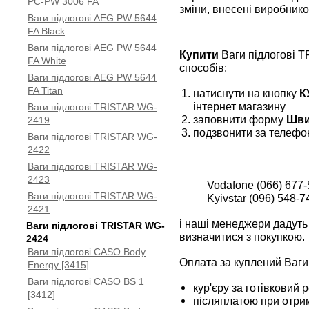
PC-PW 3006 FA
зміни, внесені виробнико
Ваги підлогові AEG PW 5644
FA Black
Ваги підлогові AEG PW 5644
Купити
Ваги підлогові 
FA White
способів:
Ваги підлогові AEG PW 5644
FA Titan
натиснути на кнопку
К
інтернет магазину
Ваги підлогові TRISTAR WG-
заповнити форму
Шви
2419
подзвонити за телефо
Ваги підлогові TRISTAR WG-
2422
Ваги підлогові TRISTAR WG-
2423
Vodafone (066) 677-
Ваги підлогові TRISTAR WG-
Kyivstar (096) 548-7
2421
і наші менеджери дадуть 
Ваги підлогові TRISTAR WG-
визначитися з покупкою.
2424
Ваги підлогові CASO Body
Оплата за куплений Ваг
Energy [3415]
Ваги підлогові CASO BS 1
кур'єру за готівковий 
[3412]
післяплатою при отрим