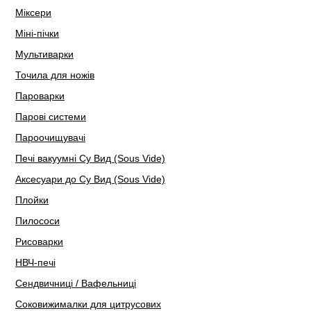
Міксери
Міні-пічки
Мультиварки
Точила для ножів
Пароварки
Парові системи
Пароочищувачі
Печі вакуумні Су Вид (Sous Vide)
Аксесуари до Су Вид (Sous Vide)
Плойки
Пилососи
Рисоварки
НВЧ-печі
Сендвичниці / Вафельниці
Соковижималки для цитрусових