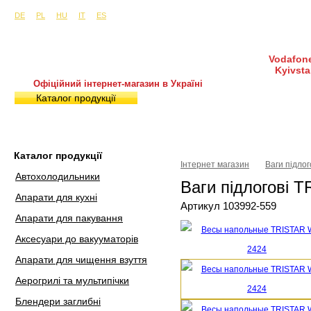
Сайти в інших країнах:
м. Київ, вул. Будіндустрії 7, офіс 15-а (Пн–Пт, 10:0
DE
PL
HU
IT
ES
Vodafone
Kyivsta
Офіційний інтернет-магазин в Україні
Каталог продукції
Покупка і доставка
Гаран
Каталог продукції
Інтернет магазин
Ваги підлог
Автохолодильники
Ваги підлогові 
Апарати для кухні
Артикул 103992-559
Апарати для пакування
Аксесуари до вакууматорів
Апарати для чищення взуття
Аерогрилі та мультипічки
Блендери заглибні