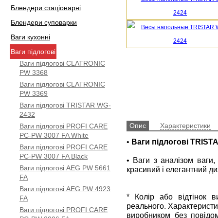
Блендери стаціонарні
Блендери суповарки
Ваги кухонні
Ваги підлогові
Ваги підлогові CLATRONIC
PW 3368
Ваги підлогові CLATRONIC
PW 3369
Ваги підлогові TRISTAR WG-
2432
Опис
Характеристики
Ваги підлогові PROFI CARE
PC-PW 3007 FA White
•
Ваги підлогові TRIST
Ваги підлогові PROFI CARE
PC-PW 3007 FA Black
• Ваги з аналізом ваги,
Ваги підлогові AEG PW 5661
красивий і елегантний ди
FA
Ваги підлогові AEG PW 4923
* Колір або відтінок 
FA
реального. Характеристи
Ваги підлогові PROFI CARE
виробником без повідом