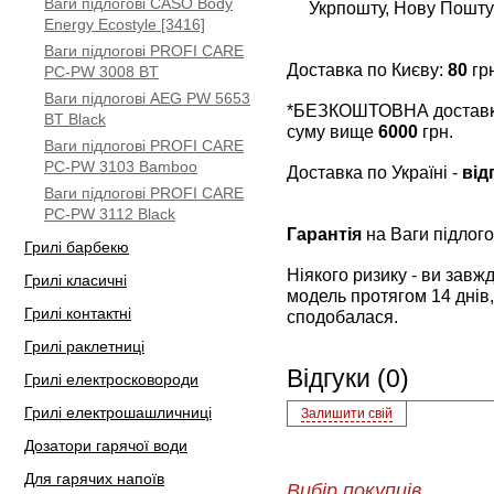
Ваги підлогові CASO Body
Укрпошту, Нову Пошту
Energy Ecostyle [3416]
Ваги підлогові PROFI CARE
Доставка по Києву:
80
грн
PC-PW 3008 BT
Ваги підлогові AEG PW 5653
*БЕЗКОШТОВНА доставка 
BT Black
суму вище
6000
грн.
Ваги підлогові PROFI CARE
PC-PW 3103 Bamboo
Доставка по Україні -
від
Ваги підлогові PROFI CARE
PC-PW 3112 Black
Гарантія
на Ваги підлог
Грилі барбекю
Ніякого ризику - ви зав
Грилі класичні
модель протягом 14 днів,
Грилі контактні
сподобалася.
Грилі раклетниці
Відгуки (0)
Грилі електросковороди
Грилі електрошашличниці
Залишити свій
Дозатори гарячої води
Для гарячих напоїв
Вибір покупців