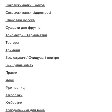
Соковижималки шнекові
Соковижималки відцентрові
Спінювачі молока
Сушарки для фруктів
Тонометри / Термометри
Тостери
Тримери
Зволожувачі / Очищувачі повітря
Знищувачі комах
Праски
Фени
Фритюрниці
Хлібопічки
Хліборізки
Холодильники для вина