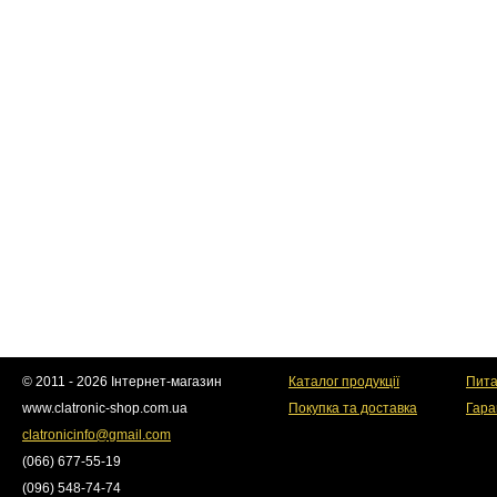
© 2011 - 2026 Інтернет-магазин
Каталог продукції
Пита
www.clatronic-shop.com.ua
Покупка та доставка
Гара
clatronicinfo@gmail.com
(066) 677-55-19
(096) 548-74-74