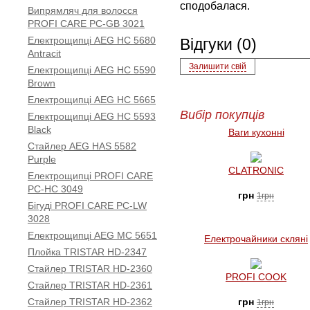
сподобалася.
Випрямляч для волосся
PROFI CARE PC-GB 3021
Електрощипці AEG HC 5680
Відгуки (0)
Antracit
Залишити свій
Електрощипці AEG HC 5590
Brown
Електрощипці AEG HC 5665
Вибір покупців
Електрощипці AEG HC 5593
Black
Ваги кухонні
Стайлер AEG HAS 5582
Purple
CLATRONIC
Електрощипці PROFI CARE
PC-HC 3049
грн
1грн
Бігуді PROFI CARE PC-LW
3028
Електрощипці AEG MC 5651
Електрочайники скляні
Плойка TRISTAR HD-2347
Стайлер TRISTAR HD-2360
PROFI COOK
Стайлер TRISTAR HD-2361
Стайлер TRISTAR HD-2362
грн
1грн