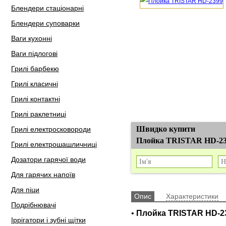
Блендери стаціонарні
Блендери суповарки
Ваги кухонні
Ваги підлогові
Грилі барбекю
Грилі класичні
Грилі контактні
Грилі раклетниці
Швидко купити
Грилі електросковороди
Плойка TRISTAR HD-2
Грилі електрошашличниці
Дозатори гарячої води
Для гарячих напоїв
Для піци
Опис
Характеристики
Подрібнювачі
•
Плойка TRISTAR HD-2
Іррігатори і зубні щітки