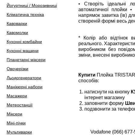
• Створіть ідеальні 
Йогуртниці / Морозивниці
автоматичної плойки • 
Кліматична техніка
напрямок завитка (ів) дл
створеній формі весь ден
Кавоварки
Кавомолки
* Колір або відтінок 
Кухонні комбайни
реального. Характеристи
виробником без повідом
Кухонні машини
зміни, внесені виробнико
Планетарні міксери
Овочерізки
Купити
Плойка TRISTAR 
Льодогенератори
способів:
Манікюрні набори
натиснути на кнопку
К
Масажери
інтернет магазину
заповнити форму
Шви
Метеостанції
подзвонити за телефо
Міксери
Міні-пічки
Vodafone (066) 677-
Мультиварки