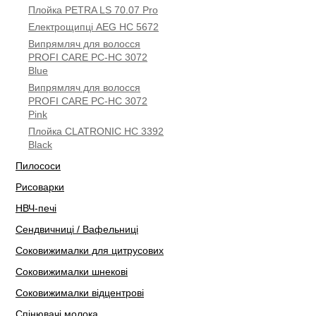
Плойка PETRA LS 70.07 Pro
Електрощипці AEG HC 5672
Випрямляч для волосся
PROFI CARE PC-HC 3072
Blue
Випрямляч для волосся
PROFI CARE PC-HC 3072
Pink
Плойка CLATRONIC HC 3392
Black
Пилососи
Рисоварки
НВЧ-печі
Сендвичниці / Вафельниці
Соковижималки для цитрусових
Соковижималки шнекові
Соковижималки відцентрові
Спінювачі молока