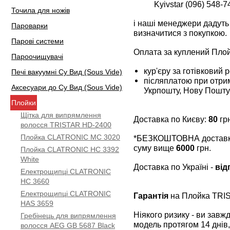
Kyivstar (096) 548-7
Точила для ножів
і наші менеджери дадуть 
Пароварки
визначитися з покупкою.
Парові системи
Оплата за куплений Пло
Пароочищувачі
кур'єру за готівковий 
Печі вакуумні Су Вид (Sous Vide)
післяплатою при отрим
Аксесуари до Су Вид (Sous Vide)
Укрпошту, Нову Пошту
Плойки
Щітка для випрямлення
Доставка по Києву:
80
грн
волосся TRISTAR HD-2400
Плойка CLATRONIC MC 3020
*БЕЗКОШТОВНА доставка 
суму вище
6000
грн.
Плойка CLATRONIC HC 3392
White
Доставка по Україні -
від
Електрощипці CLATRONIC
HC 3660
Електрощипці CLATRONIC
Гарантія
на Плойка TRI
HAS 3659
Ніякого ризику - ви зав
Гребінець для випрямлення
модель протягом 14 днів,
волосся AEG GB 5687 Black