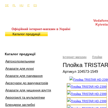
Сайти в інших країнах:
м. Київ, вул. Будіндустрії 7, офіс 15-а (Пн–Пт, 10:0
DE
PL
HU
IT
ES
Vodafone
Kyivsta
Офіційний інтернет-магазин в Україні
Каталог продукції
Покупка і доставка
Гаран
Каталог продукції
Інтернет магазин
Плойки
Автохолодильники
Плойка TRISTAR
Апарати для кухні
Артикул 104573-1549
Апарати для пакування
Аксесуари до вакууматорів
Апарати для чищення взуття
Аерогрилі та мультипічки
Блендери заглибні