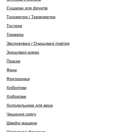
Сушарки для фруктів
Тонометри / Термометри
Тостери
Тримери
Зволожувачі / Очищувачі повітря
Знищувачі комах
Праски
Фени
Фритюрниці
Хлібопічки
Хліборізки
Холодильники для вина
Чищення одягу
Швейні машини
Шоколадні фонтани