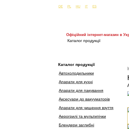
Сайти в інших країнах:
м. Київ, вул. Бу
DE
PL
HU
IT
ES
Офіційний інтернет-магазин в Укр
Каталог продукції
Покуп
Каталог продукції
Автохолодильники
Апарати для кухні
Апарати для пакування
Аксесуари до вакууматорів
Апарати для чищення взуття
Аерогрилі та мультипічки
Блендери заглибні