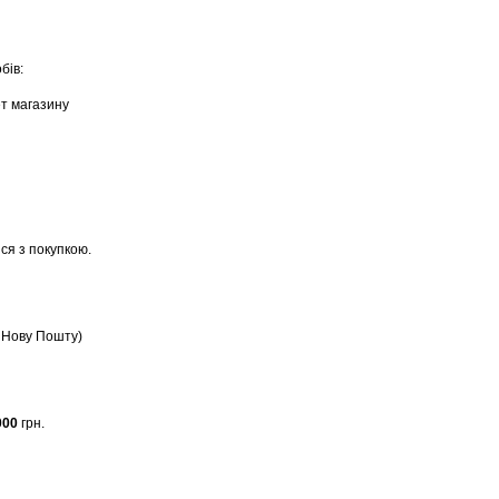
бів:
ет магазину
ся з покупкою.
, Нову Пошту)
000
грн.