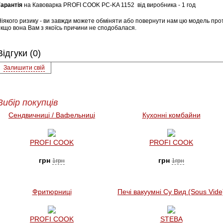
Гарантія
на Кавоварка PROFI COOK PC-KA 1152
від виробника - 1 год
Ніякого ризику - ви завжди можете обміняти або повернути нам цю модель прот
якщо вона Вам з якоїсь причини не сподобалася.
Відгуки (0)
Залишити свій
Вибір покупців
Сендвичниці / Вафельниці
Кухонні комбайни
PROFI COOK
PROFI COOK
грн
грн
1грн
1грн
Фритюрниці
Печі вакуумні Су Вид (Sous Vide
PROFI COOK
STEBA