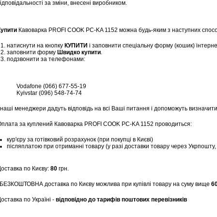
ідповідальності за зміни, внесені виробником.
Купити
Кавоварка PROFI COOK PC-KA 1152 можна будь-яким з наступних спосо
натиснути на кнопку
КУПИТИ
і заповнити спеціальну форму (кошик) інтерн
заповнити форму
Швидко купити
.
подзвонити за телефонами:
Vodafone (066) 677-55-19
Kyivstar (096) 548-74-74
 наші менеджери дадуть відповідь на всі Ваші питання і допоможуть визначити
Оплата за куплений Кавоварка PROFI COOK PC-KA 1152 проводиться:
кур'єру за готівковий розрахунок (при покупці в Києві)
післяплатою при отриманні товару (у разі доставки товару через Укрпошту
Доставка по Києву:
80
грн.
*БЕЗКОШТОВНА доставка по Києву можлива при купівлі товару на суму вище
6
оставка по Україні -
відповідно до тарифів поштових перевізників