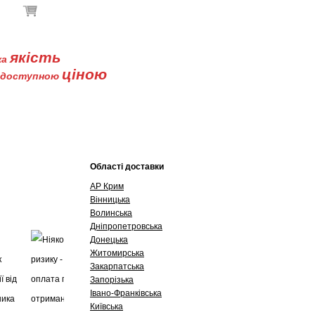
В кошику немає товарів
якість
ка
ціною
доступною
Буклети
Контакти
Області доставки
АР Крим
Вінницька
Волинська
Дніпропетровська
Донецька
Житомирська
Закарпатська
Запорізька
Івано-Франківська
Київська