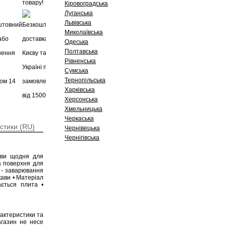
Кіровоградська
Луганська
Львівська
Миколаївська
Одеська
Полтавська
Рівненська
Сумська
Тернопільська
Харківська
Херсонська
Хмельницька
Черкаська
стики (RU)
Чернівецька
Чернігівська
кави щодня для
на поверхня для
й - заварювання
кави • Матеріал
ається плита •
рактеристики та
агазин не несе