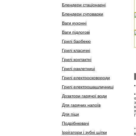
Блендери стаціонарні
Блендери суповарки
Ваги кухонні
Ваги підлогові
Грилі барбекю
Грилі класичні
Грилі контактні
Грилі раклетниці
Грилі електросковороди
Грилі електрошашличниці
Дозатори гарячої води
Для гарячих напоїв
к
Для піци
П
Подрібнювачі
*
Іррігатори і зубні щітки