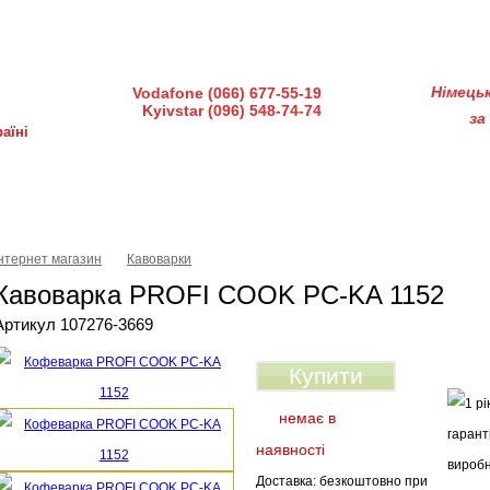
діндустрії 7, офіс 15-а (Пн–Пт, 10:00–18:00)
Німець
Vodafone (066) 677-55-19
Kyivstar (096) 548-74-74
за
аїні
ка і доставка
Гарантія і сервіс
Питання-відповіді
Інтернет магазин
Кавоварки
Кавоварка PROFI COOK PC-KA 1152
Артикул 107276-3669
Купити
немає в
наявності
Доставка: безкоштовно при