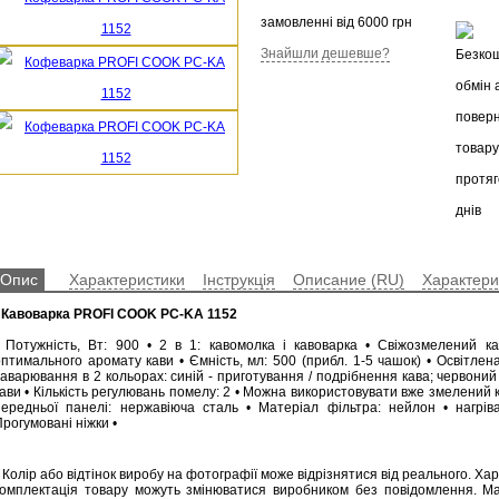
замовленні від 6000 грн
Знайшли дешевше?
Опис
Характеристики
Інструкція
Описание (RU)
Характери
•
Кавоварка PROFI COOK PC-KA 1152
• Потужність, Вт: 900 • 2 в 1: кавомолка і кавоварка • Свіжозмелений 
оптимального аромату кави • Ємність, мл: 500 (прибл. 1-5 чашок) • Освітле
заварювання в 2 кольорах: синій - приготування / подрібнення кава; червони
ави • Кількість регулювань помелу: 2 • Можна використовувати вже змелений 
передньої панелі: нержавіюча сталь • Матеріал фільтра: нейлон • нагрів
рогумовані ніжки •
 Колір або відтінок виробу на фотографії може відрізнятися від реального. Ха
комплектація товару можуть змінюватися виробником без повідомлення. М