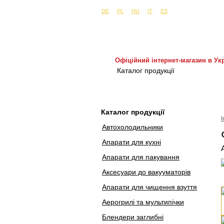
Сайти в інших країнах:
м. Київ, вул. Бу
DE
PL
HU
IT
ES
Офіційний інтернет-магазин в Укр
Каталог продукції
Покуп
Каталог продукції
Автохолодильники
Апарати для кухні
Апарати для пакування
Аксесуари до вакууматорів
Апарати для чищення взуття
Аерогрилі та мультипічки
Блендери заглибні