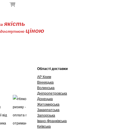
В кошику немає товарів
якість
ка
ціною
доступною
Буклети
Контакти
Області доставки
АР Крим
Вінницька
Волинська
Дніпропетровська
Донецька
Житомирська
Закарпатська
Запорізька
Івано-Франківська
Київська