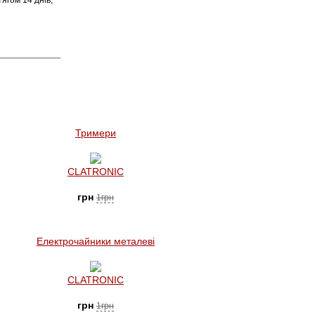
ягом 14 днів,
Тримери
CLATRONIC
грн
1грн
Електрочайники металеві
CLATRONIC
грн
1грн