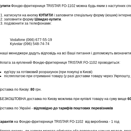
Купити
Фондю-фритюрниця TRISTAR FO-1102 можна будь-яким з наступних спо
натиснути на кнопку
КУПИТИ
і заповнити спеціальну форму (кошик) інтерн
заповнити форму
Швидко купити
.
подзвонити за телефонами:
Vodafone (066) 677-55-19
Kyivstar (096) 548-74-74
 наші менеджери дадуть відповідь на всі Ваші питання і допоможуть визначити
Оплата за куплений Фондю-фритюрниця TRISTAR FO-1102 проводиться:
кур'єру за готівковий розрахунок (при покупці в Києві)
післяплатою при отриманні товару (у разі доставки товару через Укрпошту
Доставка по Києву:
80
грн.
*БЕЗКОШТОВНА доставка по Києву можлива при купівлі товару на суму вище
6
оставка по Україні -
відповідно до тарифів поштових перевізників
Гарантія
на Фондю-фритюрниця TRISTAR FO-1102
від виробника - 1 год