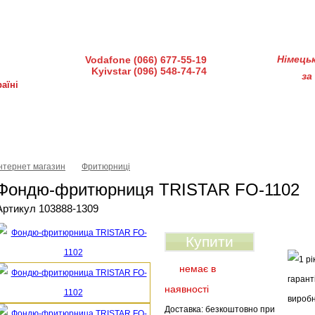
діндустрії 7, офіс 15-а (Пн–Пт, 10:00–18:00)
Німець
Vodafone (066) 677-55-19
Kyivstar (096) 548-74-74
за
аїні
ка і доставка
Гарантія і сервіс
Питання-відповіді
Інтернет магазин
Фритюрниці
Фондю-фритюрниця TRISTAR FO-1102
Артикул 103888-1309
Купити
немає в
наявності
Доставка: безкоштовно при