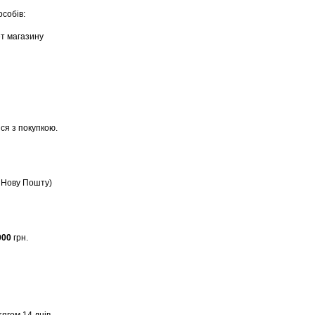
собів:
ет магазину
ся з покупкою.
, Нову Пошту)
000
грн.