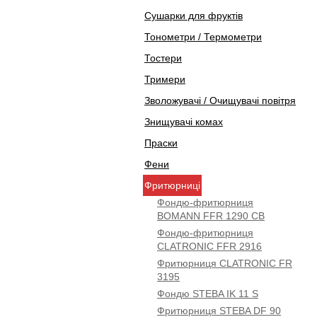
Сушарки для фруктів
Тонометри / Термометри
Тостери
Тримери
Зволожувачі / Очищувачі повітря
Знищувачі комах
Праски
Фени
Фритюрниці
Фондю-фритюрниця
BOMANN FFR 1290 CB
Фондю-фритюрниця
CLATRONIC FFR 2916
Фритюрниця CLATRONIC FR
3195
Фондю STEBA IK 11 S
Фритюрниця STEBA DF 90