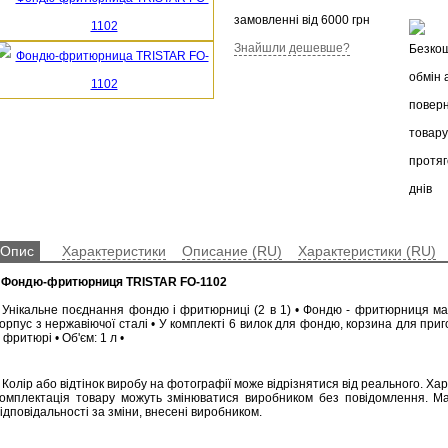
замовленні від 6000 грн
Знайшли дешевше?
Опис
Характеристики
Описание (RU)
Характеристики (RU)
•
Фондю-фритюрниця TRISTAR FO-1102
• Унікальне поєднання фондю і фритюрниці (2 в 1) • Фондю - фритюрниця ма
орпус з нержавіючої сталі • У комплекті 6 вилок для фондю, корзина для при
 фритюрі • Об'єм: 1 л •
 Колір або відтінок виробу на фотографії може відрізнятися від реального. Ха
комплектація товару можуть змінюватися виробником без повідомлення. М
ідповідальності за зміни, внесені виробником.