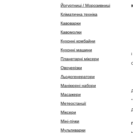
Йогуртниці / Морозивниці
Кліматична техніка
Кавоварки
Кавомолки
Кухонні комбайни
Кухонні машини
і
Планетарні міксери
Овочерізки
Льодогенератори
Манікюрні набори
Масажери
Метеостанції
Д
Міксери
Міні-пічки
Мультиварки