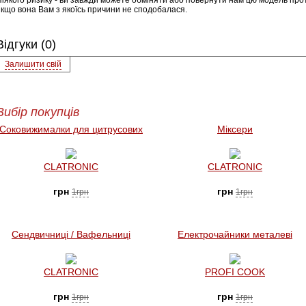
Ніякого ризику - ви завжди можете обміняти або повернути нам цю модель прот
якщо вона Вам з якоїсь причини не сподобалася.
Відгуки (0)
Залишити свій
Вибір покупців
Соковижималки для цитрусових
Міксери
CLATRONIC
CLATRONIC
грн
грн
1грн
1грн
Сендвичниці / Вафельниці
Електрочайники металеві
CLATRONIC
PROFI COOK
грн
грн
1грн
1грн