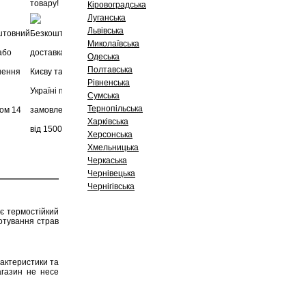
Кіровоградська
Луганська
Львівська
Миколаївська
Одеська
Полтавська
Рівненська
Сумська
Тернопільська
Харківська
Херсонська
Хмельницька
Черкаська
Чернівецька
Чернігівська
є термостійкий
готування страв
рактеристики та
агазин не несе