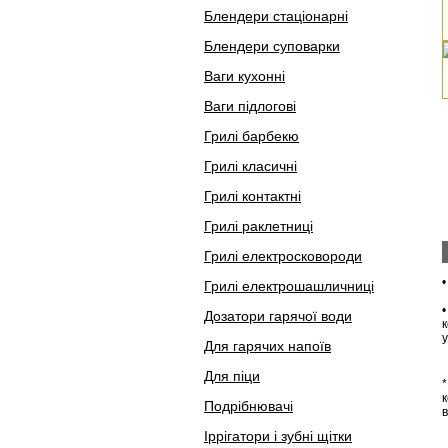
Блендери стаціонарні
Блендери суповарки
Ваги кухонні
Ваги підлогові
Грилі барбекю
Грилі класичні
Грилі контактні
Грилі раклетниці
Грилі електросковороди
Грилі електрошашличниці
Дозатори гарячої води
к
у
Для гарячих напоїв
Для піци
*
Подрібнювачі
в
Іррігатори і зубні щітки