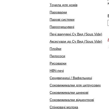
Точила для ножів
Пароварки
Парові системи
Пароочищувачі
Печі вакуумні Су Вид (Sous Vide)
Аксесуари до Су Вид (Sous Vide)
Плойки
Пилососи
Рисоварки
НВЧ-печі
Сендвичниці / Вафельниці
Соковижималки для цитрусових
Соковижималки шнекові
Соковижималки відцентрові
Спінювачі молока