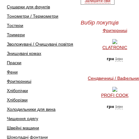
Залишити свій
Сушарки для фруктів
Тонометри / Термометри
Вибір покупців
Тостери
Фритюрниці
Тримери
Зволожувачі / Очищувачі повітря
CLATRONIC
Знищувачі комах
грн
1грн
Праски
Фени
Сендвичниці / Вафельни
Фритюрниці
Хлібопічки
PROFI COOK
Хліборізки
грн
1грн
Холодильники для вина
Чищення одягу
Швейні машини
Шоколадні фонтани