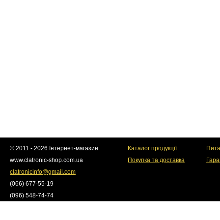
© 2011 - 2026 Інтернет-магазин
Каталог продукції
Пита
www.clatronic-shop.com.ua
Покупка та доставка
Гара
clatronicinfo@gmail.com
(066) 677-55-19
(096) 548-74-74