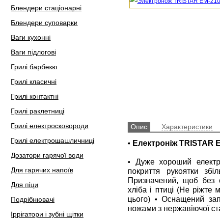
Блендери стаціонарні
Блендери суповарки
Ваги кухонні
Ваги підлогові
Грилі барбекю
Грилі класичні
Грилі контактні
Грилі раклетниці
Грилі електросковороди
Опис
Характеристики
Грилі електрошашличниці
•
Електроніж TRISTAR 
Дозатори гарячої води
• Дуже хороший електр
Для гарячих напоїв
покриття рукоятки зб
Призначений, щоб без о
Для піци
хліба і птиці (Не ріжте
цього) • Оснащений за
Подрібнювачі
ножами з нержавіючої ста
Іррігатори і зубні щітки