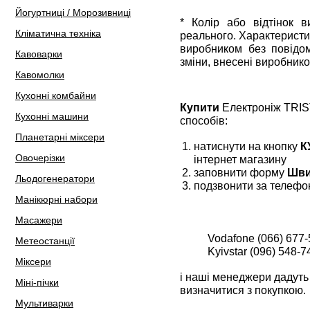
Йогуртниці / Морозивниці
* Колір або відтінок 
Кліматична техніка
реального. Характеристи
виробником без повідом
Кавоварки
зміни, внесені виробнико
Кавомолки
Кухонні комбайни
Купити
Електроніж TRIS
Кухонні машини
способів:
Планетарні міксери
натиснути на кнопку
К
Овочерізки
інтернет магазину
заповнити форму
Шви
Льодогенератори
подзвонити за телефо
Манікюрні набори
Масажери
Vodafone (066) 677-
Метеостанції
Kyivstar (096) 548-7
Міксери
і наші менеджери дадуть 
Міні-пічки
визначитися з покупкою.
Мультиварки