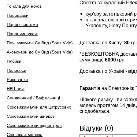
Оплата за куплений Еле
Точила для ножів
кур'єру за готівковий 
Пароварки
післяплатою при отрим
Парові системи
Укрпошту, Нову Пошту
Пароочищувачі
Доставка по Києву:
80
грн
Печі вакуумні Су Вид (Sous Vide)
Аксесуари до Су Вид (Sous Vide)
*БЕЗКОШТОВНА доставка 
суму вище
6000
грн.
Плойки
Пилососи
Доставка по Україні -
від
Рисоварки
Гарантія
на Електроніж
НВЧ-печі
Сендвичниці / Вафельниці
Ніякого ризику - ви зав
модель протягом 14 днів,
Соковижималки для цитрусових
сподобалася.
Соковижималки шнекові
Соковижималки відцентрові
Відгуки (0)
Спінювачі молока