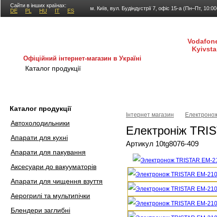
Сайти в інших країнах:
м. Київ, вул. Будіндустрії 7, офіс 15-а (Пн–Пт, 10:0
DE
PL
HU
IT
ES
Vodafone
Kyivsta
Офіційний інтернет-магазин в Україні
Каталог продукції
Покупка і доставка
Гаран
Каталог продукції
Інтернет магазин
Електронож
Автохолодильники
Електроніж TRI
Апарати для кухні
Артикул 10tg8076-409
Апарати для пакування
Аксесуари до вакууматорів
Апарати для чищення взуття
Аерогрилі та мультипічки
Блендери заглибні