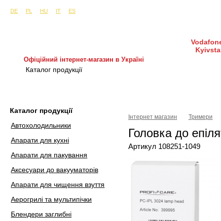
Сайти в інших країнах:
м. Київ, вул. Будіндустрії 7, офіс 15-а (Пн–Пт, 10:0
DE
PL
HU
IT
ES
Vodafone
Kyivsta
Офіційний інтернет-магазин в Україні
Каталог продукції
Покупка і доставка
Гаран
Каталог продукції
Інтернет магазин
Тримери
Автохолодильники
Головка до епіл
Апарати для кухні
Артикул 108251-1049
Апарати для пакування
Аксесуари до вакууматорів
Апарати для чищення взуття
Аерогрилі та мультипічки
Блендери заглибні