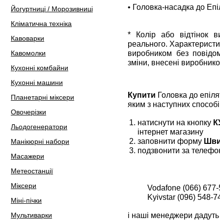
• Головка-насадка до Еп
Йогуртниці / Морозивниці
Кліматична техніка
* Колір або відтінок 
Кавоварки
реального. Характеристи
виробником без повідом
Кавомолки
зміни, внесені виробнико
Кухонні комбайни
Кухонні машини
Купити
Головка до епіл
Планетарні міксери
яким з наступних способі
Овочерізки
натиснути на кнопку
К
Льодогенератори
інтернет магазину
заповнити форму
Шви
Манікюрні набори
подзвонити за телефо
Масажери
Метеостанції
Міксери
Vodafone (066) 677-
Kyivstar (096) 548-7
Міні-пічки
і наші менеджери дадуть 
Мультиварки