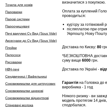
визначитися з покупкою.
Точила для ножів
Оплата за куплений Гол
Пароварки
проводиться:
Парові системи
кур'єру за готівковий 
Пароочищувачі
післяплатою при отрим
Укрпошту, Нову Пошту
Печі вакуумні Су Вид (Sous Vide)
Аксесуари до Су Вид (Sous Vide)
Доставка по Києву:
80
грн
Плойки
Пилососи
*БЕЗКОШТОВНА доставка 
суму вище
6000
грн.
Рисоварки
Доставка по Україні -
від
НВЧ-печі
Сендвичниці / Вафельниці
Гарантія
на Головка до 
Соковижималки для цитрусових
виробника - 1 год
Соковижималки шнекові
Ніякого ризику - ви зав
Соковижималки відцентрові
модель протягом 14 днів,
сподобалася.
Спінювачі молока