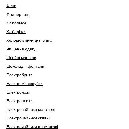
Фени
Фритюрниці
Хлібопічки
Хліборізки
Холодильники для вина
Чищення одягу
Швейні машини
Шоколадні фонтани
Електробритви
Електром'ясорубки
Електроножі
Електроплити
Електрочайники металеві
Електрочайники скляні
Електрочайники пластикові