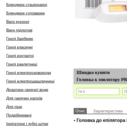
Блендери стаціонарні
Блендери суповарки
Ваги кухонні
Ваги підлогові
Грилі барбекю
Грилі класичні
Грилі контактні
Грилі раклетниці
Швидко купити
Грилі електросковороди
Головка к эпилятору P
Грилі електрошашличниці
Дозатори гарячої води
Для гарячих напоїв
Для піци
Опис
Характеристики
Подрібнювачі
•
Головка до епілятора
Іррігатори і зубні щітки