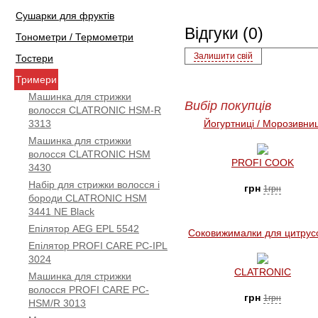
Сушарки для фруктів
Відгуки (0)
Тонометри / Термометри
Залишити свій
Тостери
Тримери
Машинка для стрижки
Вибір покупців
волосся CLATRONIC HSM-R
3313
Йогуртниці / Морозивниц
Машинка для стрижки
волосся CLATRONIC HSM
PROFI COOK
3430
Набір для стрижки волосся і
грн
1грн
бороди CLATRONIC HSM
3441 NE Black
Епілятор AEG EPL 5542
Соковижималки для цитрус
Епілятор PROFI CARE PC-IPL
3024
CLATRONIC
Машинка для стрижки
волосся PROFI CARE PC-
грн
1грн
HSM/R 3013