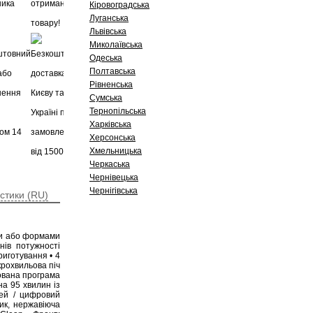
Кіровоградська
Луганська
Львівська
Миколаївська
Одеська
Полтавська
Рівненська
Сумська
Тернопільська
Харківська
Херсонська
Хмельницька
Черкаська
Чернівецька
Чернігівська
стики (RU)
ями або формами
нів потужності
риготування • 4
крохвильова піч
нована програма
на 95 хвилин із
лей / цифровий
тик, нержавіюча