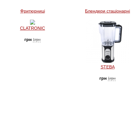
Фритюрниці
Блендери стаціонарні
CLATRONIC
грн
1грн
STEBA
грн
1грн