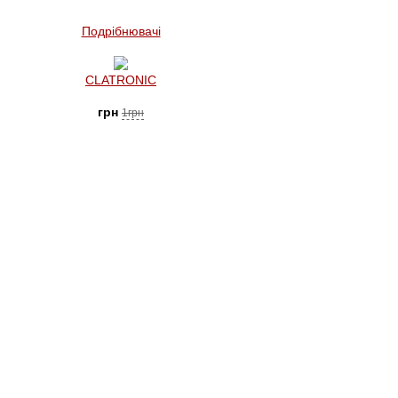
Подрібнювачі
CLATRONIC
грн
1грн