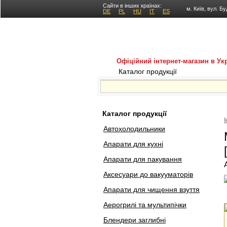
Сайти в інших країнах:
м. Київ, вул. Бу
DE
PL
HU
IT
ES
Офіційний інтернет-магазин в Укр
Каталог продукції
Покуп
Каталог продукції
Автохолодильники
Апарати для кухні
Апарати для пакування
Аксесуари до вакууматорів
Апарати для чищення взуття
Аерогрилі та мультипічки
Блендери заглибні