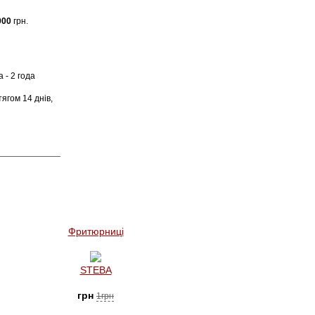
000
грн.
 - 2 года
ягом 14 днів,
Фритюрниці
STEBA
грн
1грн