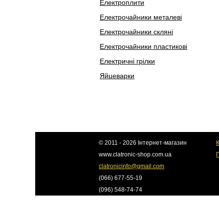
Електроплити
Електрочайники металеві
Електрочайники скляні
Електрочайники пластикові
Електричні грілки
Яйцеварки
© 2011 - 2026 Інтернет-магазин
К
www.clatronic-shop.com.ua
clatronicinfo@gmail.com
(066) 677-55-19
(096) 548-74-74