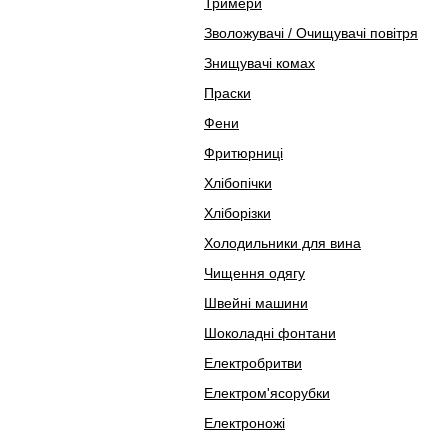
Тримери
Зволожувачі / Очищувачі повітря
Знищувачі комах
Праски
Фени
Фритюрниці
Хлібопічки
Хліборізки
Холодильники для вина
Чищення одягу
Швейні машини
Шоколадні фонтани
Електробритви
Електром'ясорубки
Електроножі