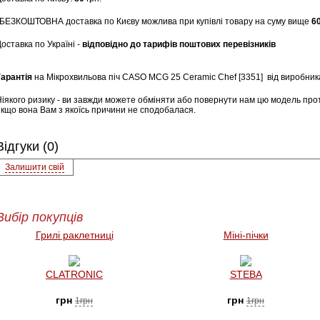
*БЕЗКОШТОВНА доставка по Києву можлива при купівлі товару на суму вище
6
оставка по Україні -
відповідно до тарифів поштових перевізників
Гарантія
на Мікрохвильова піч CASO MCG 25 Ceramic Chef [3351]
від виробника
Ніякого ризику - ви завжди можете обміняти або повернути нам цю модель прот
якщо вона Вам з якоїсь причини не сподобалася.
Відгуки (0)
Залишити свій
Вибір покупців
Грилі раклетниці
Міні-пічки
CLATRONIC
STEBA
грн
грн
1грн
1грн