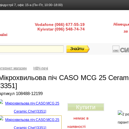
діндустрії 7, офіс 15-а (Пн–Пт, 10:00–18:00)
Німець
Vodafone (066) 677-55-19
Kyivstar (096) 548-74-74
за
аїні
ка і доставка
Гарантія і сервіс
Питання-відповіді
Інтернет магазин
НВЧ-печі
Мікрохвильова піч CASO MCG 25 Cerami
[3351]
Артикул 108488-12199
Купити
немає в
наявності