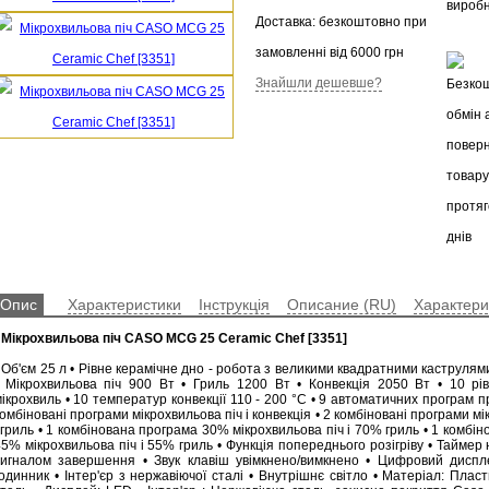
Доставка: безкоштовно при
замовленні від 6000 грн
Знайшли дешевше?
Опис
Характеристики
Інструкція
Описание (RU)
Характери
•
Мікрохвильова піч CASO MCG 25 Ceramic Chef [3351]
• Об'єм 25 л • Рівне керамічне дно - робота з великими квадратними каструл
• Мікрохвильова піч 900 Вт • Гриль 1200 Вт • Конвекція 2050 Вт • 10 рів
ікрохвиль • 10 температур конвекції 110 - 200 °C • 9 автоматичних програм п
омбіновані програми мікрохвильова піч і конвекція • 2 комбіновані програми мі
 гриль • 1 комбінована програма 30% мікрохвильова піч і 70% гриль • 1 комбі
5% мікрохвильова піч і 55% гриль • Функція попереднього розігріву • Таймер 
сигналом завершення • Звук клавіш увімкнено/вимкнено • Цифровий дисп
одинник • Інтер'єр з нержавіючої сталі • Внутрішнє світло • Матеріал: Плас