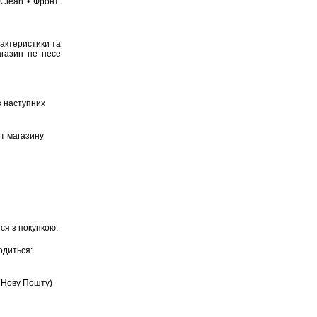
-Clean • Фронт:
рактеристики та
агазин не несе
з наступних
ет магазину
ся з покупкою.
одиться:
, Нову Пошту)