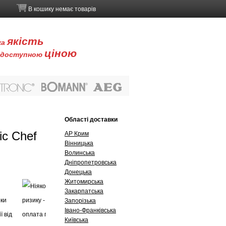
В кошику немає товарів
якість
ка
ціною
доступною
Буклети
Контакти
Області доставки
c Chef
АР Крим
Вінницька
Волинська
Дніпропетровська
Донецька
Житомирська
Закарпатська
Запорізька
Івано-Франківська
Київська