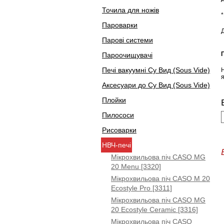
Точила для ножів
Пароварки
Д
Парові системи
Пароочищувачі
Печі вакуумні Су Вид (Sous Vide)
Аксесуари до Су Вид (Sous Vide)
Плойки
Пилососи
Рисоварки
НВЧ-печі
Мікрохвильова піч CASO MG
20 Menu [3320]
Мікрохвильова піч CASO M 20
Ecostyle Pro [3311]
Мікрохвильова піч CASO MG
20 Ecostyle Ceramic [3316]
Мікрохвильова піч CASO