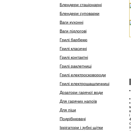
Блендери стаціонарні
Блендери суповарки
Ваги кухонні
Ваги підлогові
Грилі барбекю
Грилі класичні
Грилі контактні
Грилі раклетниці
Грилі електросковороди
Грилі електрошашличниці
Дозатори гарячої води
Для гарячих напоїв
м
Для піци
к
і
Подрібнювачі
4
Іррігатори і зубні щітки
г