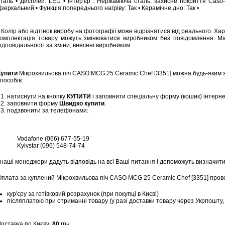
сталь • Дисплей: LED • Інтер'єр : Нержавіюча сталь, захисне покриття Caso
зеркальний • Функція попереднього нагріву: Так • Керамічне дно: Так •
 Колір або відтінок виробу на фотографії може відрізнятися від реального. Ха
комплектація товару можуть змінюватися виробником без повідомлення. М
ідповідальності за зміни, внесені виробником.
Купити
Мікрохвильова піч CASO MCG 25 Ceramic Chef [3351] можна будь-яким 
пособів:
натиснути на кнопку
КУПИТИ
і заповнити спеціальну форму (кошик) інтерн
заповнити форму
Швидко купити
.
подзвонити за телефонами:
Vodafone (066) 677-55-19
Kyivstar (096) 548-74-74
 наші менеджери дадуть відповідь на всі Ваші питання і допоможуть визначити
Оплата за куплений Мікрохвильова піч CASO MCG 25 Ceramic Chef [3351] пров
кур'єру за готівковий розрахунок (при покупці в Києві)
післяплатою при отриманні товару (у разі доставки товару через Укрпошту
Доставка по Києву:
80
грн.