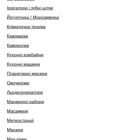
Іррігатори і зубні щітки
Йогуртниці / Морозивниці
Кліматична техніка
Кавоварки
Кавомолки
Кухонні комбайни
Кухонні машини
Планетарні міксери
Овочерізки
Льодогенератори
Манікюрні набори
Масажери
Метеостанції
Міксери
Міні-пічки