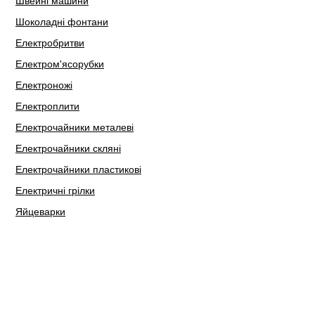
Швейні машини
Шоколадні фонтани
Електробритви
Електром'ясорубки
Електроножі
Електроплити
Електрочайники металеві
Електрочайники скляні
Електрочайники пластикові
Електричні грілки
Яйцеварки