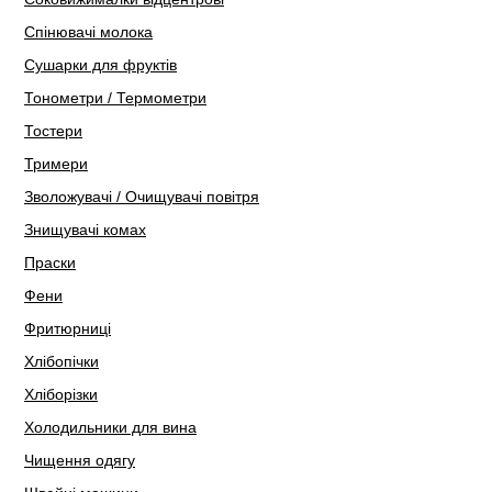
Спінювачі молока
Сушарки для фруктів
Тонометри / Термометри
Тостери
Тримери
Зволожувачі / Очищувачі повітря
Знищувачі комах
Праски
Фени
Фритюрниці
Хлібопічки
Хліборізки
Холодильники для вина
Чищення одягу