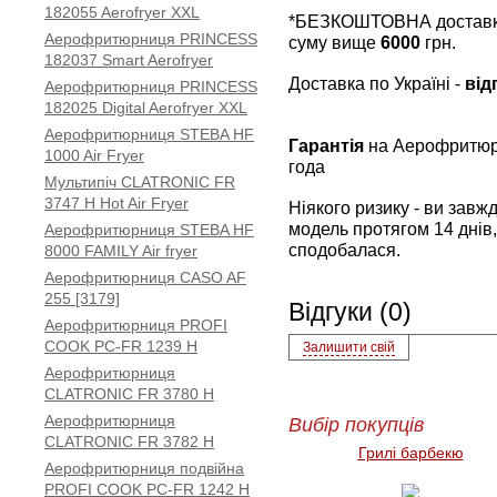
182055 Aerofryer XXL
*БЕЗКОШТОВНА доставка 
Аерофритюрниця PRINCESS
суму вище
6000
грн.
182037 Smart Aerofryer
Доставка по Україні -
від
Аерофритюрниця PRINCESS
182025 Digital Aerofryer XXL
Аерофритюрниця STEBA HF
Гарантія
на Аерофритюр
1000 Air Fryer
года
Мультипіч CLATRONIC FR
3747 H Hot Air Fryer
Ніякого ризику - ви зав
модель протягом 14 днів,
Аерофритюрниця STEBA HF
сподобалася.
8000 FAMILY Air fryer
Аерофритюрниця CASO AF
255 [3179]
Відгуки (0)
Аерофритюрниця PROFI
COOK PC-FR 1239 H
Залишити свій
Аерофритюрниця
CLATRONIC FR 3780 H
Аерофритюрниця
Вибір покупців
CLATRONIC FR 3782 H
Грилі барбекю
Аерофритюрниця подвійна
PROFI COOK PC-FR 1242 H