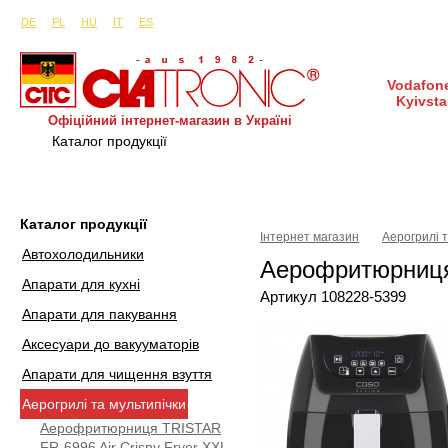
Сайти в інших країнах:
м. Київ, вул. Будіндустрії 7, офіс 15-а (Пн–Пт, 10:0
DE
PL
HU
IT
ES
Vodafone
Kyivsta
Офіційний інтернет-магазин в Україні
Каталог продукції
Покупка і доставка
Гаран
Каталог продукції
Інтернет магазин
Аерогрилі т
Автохолодильники
Аерофритюрниця
Апарати для кухні
Артикул 108228-5399
Апарати для пакування
Аксесуари до вакууматорів
Апарати для чищення взуття
Аерогрилі та мультипічки
Аерофритюрниця TRISTAR
FR-6996 Air Crispy Fryer XXL