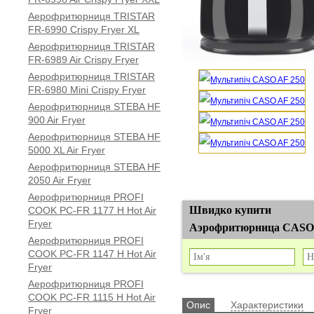
Аерофритюрниця TRISTAR
FR-6990 Crispy Fryer XL
Аерофритюрниця TRISTAR
FR-6989 Air Crispy Fryer
Аерофритюрниця TRISTAR
FR-6980 Mini Crispy Fryer
Аерофритюрниця STEBA HF
900 Air Fryer
Аерофритюрниця STEBA HF
5000 XL Air Fryer
Аерофритюрниця STEBA HF
2050 Air Fryer
Аерофритюрниця PROFI
Швидко купити
COOK PC-FR 1177 H Hot Air
Fryer
Аэрофритюрница CASO A
Аерофритюрниця PROFI
COOK PC-FR 1147 H Hot Air
Fryer
Аерофритюрниця PROFI
COOK PC-FR 1115 H Hot Air
Опис
Характеристики
Fryer