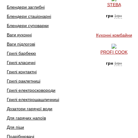
STEBA
Блендери заглибні
грн
Блендери стаціонарні
1грн
Блендери суповарки
Ваги кухонні
Кухонні комбайни
Ваги підлогові
PROFI COOK
Грилі барбекю
Грилі класичні
грн
1грн
Грилі контактні
Грилі раклетниці
Грилі електросковороди
Грилі електрошашличниці
Дозатори гарячої води
Для гарячих напоїв
Для піци
Подрібнювачі