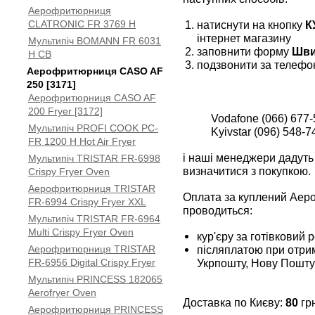
Аерофритюрниця
CLATRONIC FR 3769 H
натиснути на кнопку
К
інтернет магазину
Мультипіч BOMANN FR 6031
заповнити форму
Шви
H CB
подзвонити за телефо
Аерофритюрниця CASO AF
250 [3171]
Аерофритюрниця CASO AF
200 Fryer [3172]
Vodafone (066) 677-
Мультипіч PROFI COOK PC-
Kyivstar (096) 548-7
FR 1200 H Hot Air Fryer
і наші менеджери дадуть 
Мультипіч TRISTAR FR-6998
визначитися з покупкою.
Crispy Fryer Oven
Аерофритюрниця TRISTAR
Оплата за куплений Аер
FR-6994 Crispy Fryer XXL
проводиться:
Мультипіч TRISTAR FR-6964
Multi Crispy Fryer Oven
кур'єру за готівковий 
Аерофритюрниця TRISTAR
післяплатою при отрим
FR-6956 Digital Crispy Fryer
Укрпошту, Нову Пошту
Мультипіч PRINCESS 182065
Aerofryer Oven
Доставка по Києву:
80
грн
Аерофритюрниця PRINCESS