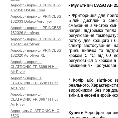
Аерофритюрниця PRINCESS
•
Мультипіч CASO AF 2
182050 Hot Air Fryer
• Фритюрниця для приго
Аерофритюрниця PRINCESS
Білий дисплей з сенс
182033 Deluxe Aerofryer
смаження з чистою ємні
Аерофритюрниця PRINCESS
нагрів, підтримка тепла
182026 Aerofryer
регулювання температури
Аерофритюрниця PRINCESS
потоку для кращого і б
182021 Aerofryer
спектр застосування: н
грилі, випічка та підт
Аерофритюрниця PRINCESS
кроком 5 °С від 60 д
182020 Aerofryer XL
регулюється з кроком в
Аерофритюрниця
вимкнення • Прогумовані 
CLATRONIC FR 3699 H Hot
Air Fryer
Аерофритюрниця
* Колір або відтінок 
CLATRONIC FR 3698 H Hot
реального. Характеристи
Air Fryer
виробником без повідом
Аерофритюрниця
зміни, внесені виробнико
CLATRONIC FR 3667 H Hot
Air Fryer
Аерогриль CLATRONIC HLO
Купити
Аерофритюрниця 
3523
наступних способів: